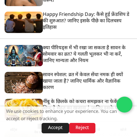
जरूरी
Happy Friendship Day: कैसे हुई फ्रेंडशिप डे
की शुरुआत? जानिए इसके पीछे का दिलचस्प
इतिहास
क्या पीरियड्स में भी रखा जा सकता है सावन के
सोमवार का व्रत? ये गलती भूलकर भी ना करें,
जानिए मान्यता और नियम
सावन स्पेशल: व्रत में केवल सेंधा नमक ही क्यों
खाया जाता है? जानिए धार्मिक और वैज्ञानिक
कारण
नींबू के छिलके को कचरा समझकर ना फेकें, इसमें
छिपा है सेहत का खजाना | जानिए इसके फायदे
We use cookies to enhance your experience. You can
accept or reject tracking.
Accept
Reject
शॉर्ट्स
होम
वीडियो
खोजें
वेब स्टोरीज़
महंगे ब्यूटी प्रोडक्ट्स से तोड़िए रिश्ता! त्वचा की रंगत