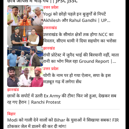
छात्र आपस में भीड़ गये || JPSC JSSC
उत्तर प्रदेश
Yogi को छोड़ो पहले इन बुजुर्गों से निपटें
Akhilesh और Rahul Gandhi | UP
Election 2027
उत्तराखंड
उत्तराखंड के सीमांत क्षेत्रों तक होगा NCC का
विस्तार, सीएम धामी ने दिया सहयोग का भरोसा
झारखंड
रांची प्रोटेस्ट में जुनैद भाई की बिरयानी नहीं, माता
रानी का भोग मिल रहा Ground Report |
NMF News
उत्तर प्रदेश
योगी के नाम पर हो गया ऐलान, सपा के इस
मज़बूत गढ़ में लगेगा सेंध
झारखंड
छात्रों के सपोर्ट में उतरी Ex Army की टीम! फिर जो हुआ, देखकर सब
रह गए हैरान | Ranchi Protest
बिहार
Modi को गाली देने वालों को Bihar के युवाओं ने सिखाया सबक! FIR
ठोककर जेल में डालने की कर दी मांग!