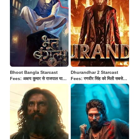
Bhoot Bangla Starcast
Dhurandhar 2 Starcast
Fees: अक्षय कुमार से राजपाल यादव
Fees: रणवीर सिंह को मिली सबसे
तक, जानें किसे मिली कितनी फ़ीस
ज्यादा फ़ीस, जानें फिल्म के बाकी
‘धुरंधरों’ ने कितनी रकम वसूली