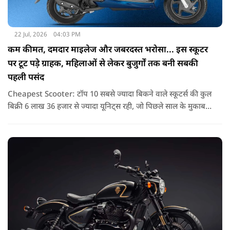
22 Jul, 2026
04:03 PM
कम कीमत, दमदार माइलेज और जबरदस्त भरोसा... इस स्कूटर
पर टूट पड़े ग्राहक, महिलाओं से लेकर बुजुर्गों तक बनी सबकी
पहली पसंद
Cheapest Scooter: टॉप 10 सबसे ज्यादा बिकने वाले स्कूटर्स की कुल
बिक्री 6 लाख 36 हजार से ज्यादा यूनिट्स रही, जो पिछले साल के मुकाबले
करीब 38 प्रतिशत की बढ़ोतरी है. यह दिखाता है कि अब भी भारतीय
परिवारों की पहली पसंद स्कूटर ही बने हुए हैं.