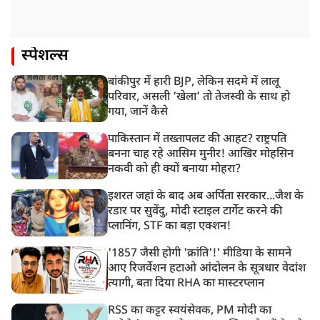
स्पेशल्स
बांकीपुर में हारी BJP, लेकिन सदमे में लालू
परिवार, असली ‘खेला’ तो तेजस्वी के साथ हो
गया, जानें कैसे
पाकिस्तान में तख्तापलट की आहट? राष्ट्रपति
बनना चाह रहे आसिम मुनीर! आखिर मोहसिन
नकवी को ही क्यों बनाया मोहरा?
इशरत जहां के बाद अब अर्पिता सरकार...जैश के
रडार पर सुवेंदु, मोदी स्टाइल टार्गेट करने की
प्लानिंग, STF का बड़ा एक्शन!
'1857 जैसी होगी 'क्रांति'!' मीडिया के सामने
आए रिजर्वेशन हटाओ आंदोलन के सूत्रधार वेदांश
त्यागी, बता दिया RHA का मास्टरप्लान
RSS का कट्टर स्वयंसेवक, PM मोदी का