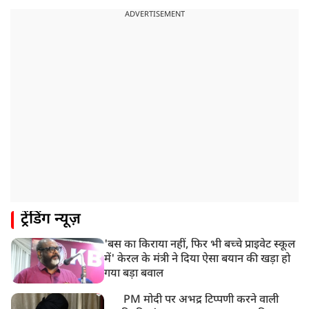
UP: लखनऊ में चलती कार में लगी आग, युवक की जिंदा जलकर
ADVERTISEMENT
मौत
ट्रेंडिंग न्यूज़
'बस का किराया नहीं, फिर भी बच्चे प्राइवेट स्कूल
में' केरल के मंत्री ने दिया ऐसा बयान की खड़ा हो
गया बड़ा बवाल
PM मोदी पर अभद्र टिप्पणी करने वाली