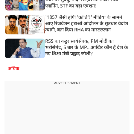
रडार पर सुवेंदु, मोदी स्टाइल टार्गेट करने की
प्लानिंग, STF का बड़ा एक्शन!
'1857 जैसी होगी 'क्रांति'!' मीडिया के सामने
आए रिजर्वेशन हटाओ आंदोलन के सूत्रधार वेदांश
त्यागी, बता दिया RHA का मास्टरप्लान
RSS का कट्टर स्वयंसेवक, PM मोदी का
भरोसेमंद, 5 बार के MP...आखिर कौन हैं देश के
नए शिक्षा मंत्री प्रह्लाद जोशी?
अधिक
ADVERTISEMENT