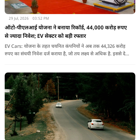
29 Jul, 2026
03:52 PM
ऑटो-पीएलआई योजना ने बनाया रिकॉर्ड, 44,000 करोड़ रुपए
से ज्यादा निवेश; EV सेक्टर को बड़ी रफ्तार
EV Cars: योजना के तहत चयनित कंपनियों ने अब तक 44,326 करोड़
रुपए का संचयी निवेश दर्ज कराया है, जो तय लक्ष्य से अधिक है. इससे देश
में उन्नत ऑटोमोबाइल तकनीक के निर्माण को गति मिली है.