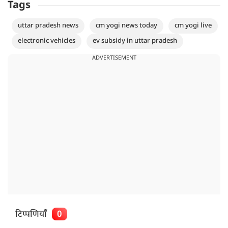
Tags
uttar pradesh news
cm yogi news today
cm yogi live
electronic vehicles
ev subsidy in uttar pradesh
ADVERTISEMENT
टिप्पणियाँ
0