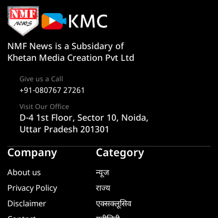
NMF News is a Subsidary of
Khetan Media Creation Pvt Ltd
Give us a Call
+91-080767 27261
Visit Our Office
D-4 1st Floor, Sector 10, Noida,
Uttar Pradesh 201301
Company
Category
About us
न्यूज
Privacy Policy
राज्य
Disclaimer
एक्सक्लूसिव