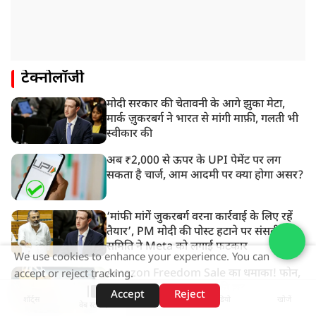
टेक्नोलॉजी
मोदी सरकार की चेतावनी के आगे झुका मेटा,
मार्क ज़ुकरबर्ग ने भारत से मांगी माफ़ी, गलती भी
स्वीकार की
अब ₹2,000 से ऊपर के UPI पेमेंट पर लग
सकता है चार्ज, आम आदमी पर क्या होगा असर?
‘मांफी मांगें जुकरबर्ग वरना कार्रवाई के लिए रहें
तैयार’, PM मोदी की पोस्ट हटाने पर संसदीय
समिति ने Meta को लगाई फटकार
We use cookies to enhance your experience. You can
Amazon Freedom Sale का धमाका! फोन,
accept or reject tracking.
TV और AC पर 80% तक की छूट
Accept
Reject
शॉर्ट्स
होम
वीडियो
खोजें
वेब स्टोरीज़