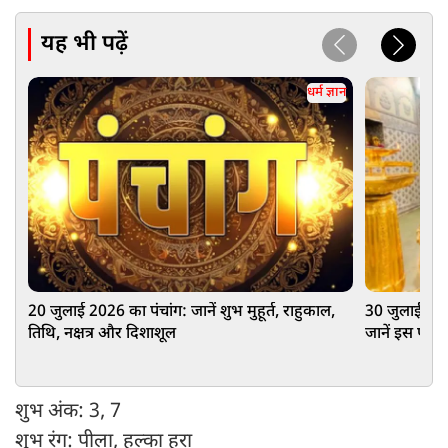
यह भी पढ़ें
धर्म ज्ञान
20 जुलाई 2026 का पंचांग: जानें शुभ मुहूर्त, राहुकाल,
30 जुलाई से श
तिथि, नक्षत्र और दिशाशूल
जानें इस पवित्र
शुभ अंक: 3, 7
शुभ रंग: पीला, हल्का हरा