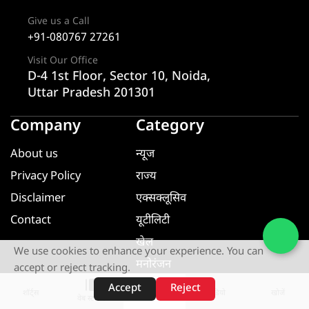
Give us a Call
+91-080767 27261
Visit Our Office
D-4 1st Floor, Sector 10, Noida,
Uttar Pradesh 201301
Company
Category
About us
न्यूज
Privacy Policy
राज्य
Disclaimer
एक्सक्लूसिव
Contact
यूटीलिटी
खेल
We use cookies to enhance your experience. You can
मनोरंजन
accept or reject tracking.
धर्म ज्ञान
Accept
Reject
शॉर्ट्स
होम
वीडियो
खोजें
वेब स्टोरीज़
यूटीलिटी