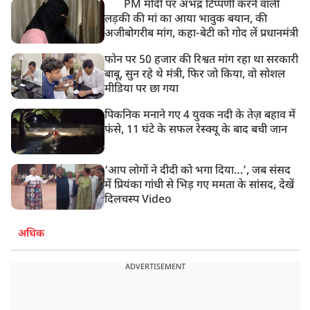
PM मोदी पर अभद्र टिप्पणी करने वाली
लड़की की मां का आया भावुक बयान, की
अजीबोगरीब मांग, कहा-बेटी को गोद लें प्रधानमंत्री
फोन पर 50 हजार की रिश्वत मांग रहा था सरकारी
बाबू, सुन रहे थे मंत्री, फिर जो किया, वो सोशल
मीडिया पर छा गया
पिकनिक मनाने गए 4 युवक नदी के तेज़ बहाव में
फंसे, 11 घंटे के सफल रेस्क्यू के बाद बची जान
‘आप लोगों ने दीदी को भगा दिया…’, जब संसद
में प्रियंका गांधी से भिड़ गए ममता के सांसद, देखें
दिलचस्प Video
अधिक
ADVERTISEMENT