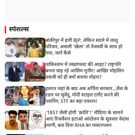
स्पेशल्स
बांकीपुर में हारी BJP, लेकिन सदमे में लालू
परिवार, असली ‘खेला’ तो तेजस्वी के साथ हो
गया, जानें कैसे
पाकिस्तान में तख्तापलट की आहट? राष्ट्रपति
बनना चाह रहे आसिम मुनीर! आखिर मोहसिन
नकवी को ही क्यों बनाया मोहरा?
इशरत जहां के बाद अब अर्पिता सरकार...जैश के
रडार पर सुवेंदु, मोदी स्टाइल टार्गेट करने की
प्लानिंग, STF का बड़ा एक्शन!
'1857 जैसी होगी 'क्रांति'!' मीडिया के सामने
आए रिजर्वेशन हटाओ आंदोलन के सूत्रधार वेदांश
त्यागी, बता दिया RHA का मास्टरप्लान