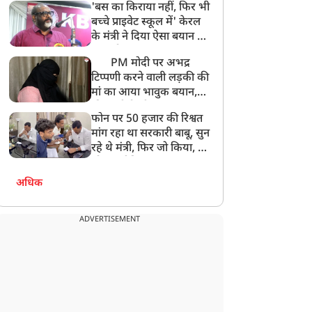
'बस का किराया नहीं, फिर भी
अनमोल कुछ नहीं
बच्चे प्राइवेट स्कूल में' केरल
के मंत्री ने दिया ऐसा बयान की
खड़ा हो गया बड़ा बवाल
PM मोदी पर अभद्र
टिप्पणी करने वाली लड़की की
मां का आया भावुक बयान,
की अजीबोगरीब मांग, कहा-
फोन पर 50 हजार की रिश्वत
बेटी को गोद लें प्रधानमंत्री
मांग रहा था सरकारी बाबू, सुन
रहे थे मंत्री, फिर जो किया, वो
सोशल मीडिया पर छा गया
अधिक
ADVERTISEMENT