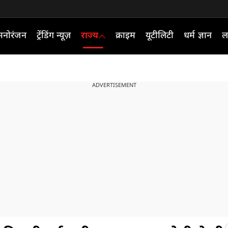
मनोरंजन
ट्रेंडिंग न्यूज़
राज्य
क्राइम
यूटीलिटी
धर्म ज्ञान
ल
ADVERTISEMENT