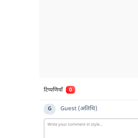
टिप्पणियाँ
0
Guest (अतिथि)
G