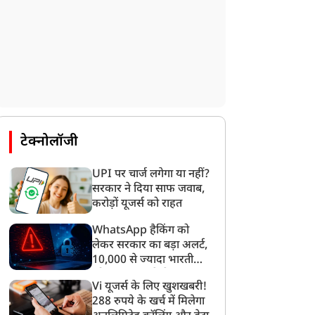
ात्र नेता देवेंद्र महतो ने सोनम
ढहने से परिवार के 6 लोगों की
ांगचुक के आग्रह पर पिया
मौत, सीएम योगी ने जताया
पानी,अनशन जारी
दुख
टेक्नोलॉजी
UPI पर चार्ज लगेगा या नहीं?
सरकार ने दिया साफ जवाब,
करोड़ों यूजर्स को राहत
WhatsApp हैकिंग को
लेकर सरकार का बड़ा अलर्ट,
10,000 से ज्यादा भारतीयों
को साइबर हमले से बचाया
Vi यूजर्स के लिए खुशखबरी!
गया
288 रुपये के खर्च में मिलेगा