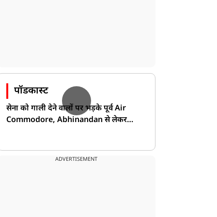
पॉडकास्ट
सेना को गाली देने वालों पर भड़के पूर्व Air
Commodore, Abhinandan से लेकर
Pakistan के डर की खोली पोल!
राज्य
राज्य
ADVERTISEMENT
ारखंड भर्ती परीक्षा विवाद:
उत्तर प्रदेश: प्रतापगढ़ में मकान