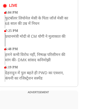
LIVE
8:04 PM
फुटबॉलर लियोनेल मेसी के पिता जॉर्ज मेसी का
68 साल की उम्र में निधन
7:25 PM
प्रधानमंत्री मोदी से CM योगी ने मुलाकात की
6:48 PM
हमने कभी विरोध नहीं, निष्पक्ष परिसीमन की
मांग की- DMK सांसद कनिमोझी
6:19 PM
देहरादुन में पुल बहते ही PWD का एक्शन,
कंपनी का रजिस्ट्रेशन सस्पेंड
3:09 PM
खराब मौसम की चेतावनी के कारण अमरनाथ
ADVERTISEMENT
यात्रा स्थगित
2:51 PM