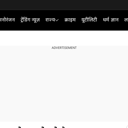
मनोरंजन
ट्रेंडिंग न्यूज़
राज्य
क्राइम
यूटीलिटी
धर्म ज्ञान
ल
ADVERTISEMENT