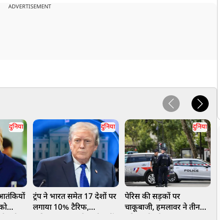
ADVERTISEMENT
दुनिया
दुनिया
दुनिया
 आतंकियों
ट्रंप ने भारत समेत 17 देशों पर
पेरिस की सड़कों पर
प
 को
लगाया 10% टैरिफ,
चाकूबाजी, हमलावर ने तीन
म
 एंट्री,
पाकिस्तान-बांग्लादेश भी नहीं
महिलाओं को चाकू मारकर
क