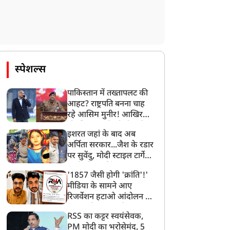
की मौत और 22 घायल
मामले पर सख्त संदेश
स्पेशल्स
पाकिस्तान में तख्तापलट की
आहट? राष्ट्रपति बनना चाह
रहे आसिम मुनीर! आखिर
मोहसिन नकवी को ही क्यों
इशरत जहां के बाद अब
बनाया मोहरा?
अर्पिता सरकार...जैश के रडार
पर सुवेंदु, मोदी स्टाइल टार्गेट
करने की प्लानिंग, STF का
'1857 जैसी होगी 'क्रांति'!'
बड़ा एक्शन!
मीडिया के सामने आए
रिजर्वेशन हटाओ आंदोलन के
सूत्रधार वेदांश त्यागी, बता
RSS का कट्टर स्वयंसेवक,
दिया RHA का मास्टरप्लान
PM मोदी का भरोसेमंद, 5