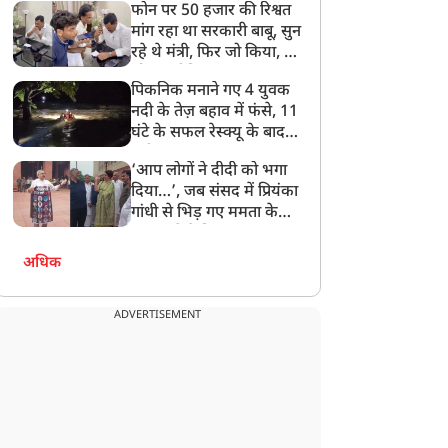
फोन पर 50 हजार की रिश्वत
बेटी को गोद लें प्रधानमंत्री
मांग रहा था सरकारी बाबू, सुन
रहे थे मंत्री, फिर जो किया, वो
सोशल मीडिया पर छा गया
पिकनिक मनाने गए 4 युवक
नदी के तेज़ बहाव में फंसे, 11
घंटे के सफल रेस्क्यू के बाद
बची जान
‘आप लोगों ने दीदी को भगा
दिया…’, जब संसद में प्रियंका
गांधी से भिड़ गए ममता के
सांसद, देखें दिलचस्प Video
अधिक
ADVERTISEMENT