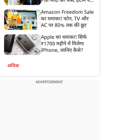
PM मोदी की पोस्ट हटाने पर
संसदीय समिति ने Meta को
Amazon Freedom Sale
लगाई फटकार
का धमाका! फोन, TV और
AC पर 80% तक की छूट
Apple का धमाका! सिर्फ
₹1700 महीने में मिलेगा
iPhone, जानिए कैसे?
अधिक
दुनिया
दुनिया
ADVERTISEMENT
ाकिस्तान के खैबर पख्तूनख्वा
'बर्दाश्त नहीं किया जाएगा'...
ें आतंकियों ने चेकपॉइंट कर
जयशंकर ने यूक्रेन को लगाई
िया हमला, सात पुलिसकर्मी
कड़ी फटकार, 13 भारतीयों के