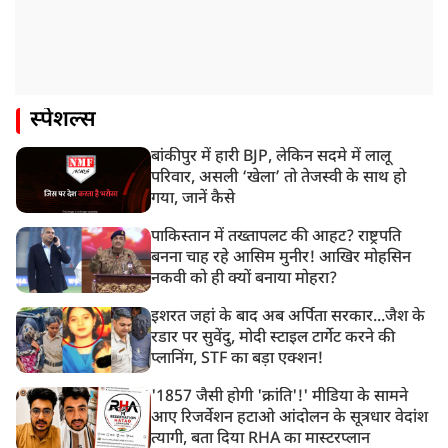
स्पेशल्स
बांकीपुर में हारी BJP, लेकिन सदमे में लालू
परिवार, असली ‘खेला’ तो तेजस्वी के साथ हो
गया, जानें कैसे
पाकिस्तान में तख्तापलट की आहट? राष्ट्रपति
बनना चाह रहे आसिम मुनीर! आखिर मोहसिन
नकवी को ही क्यों बनाया मोहरा?
इशरत जहां के बाद अब अर्पिता सरकार...जैश के
रडार पर सुवेंदु, मोदी स्टाइल टार्गेट करने की
प्लानिंग, STF का बड़ा एक्शन!
'1857 जैसी होगी 'क्रांति'!' मीडिया के सामने
आए रिजर्वेशन हटाओ आंदोलन के सूत्रधार वेदांश
त्यागी, बता दिया RHA का मास्टरप्लान