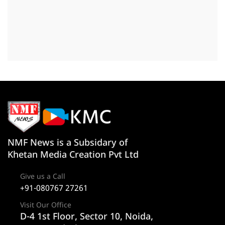
NMF News is a Subsidary of
Khetan Media Creation Pvt Ltd
Give us a Call
+91-080767 27261
Visit Our Office
D-4 1st Floor, Sector 10, Noida,