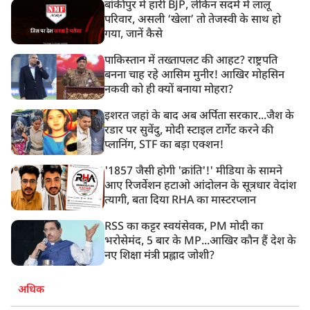
बांकीपुर में हारी BJP, लेकिन सदमे में लालू
परिवार, असली ‘खेला’ तो तेजस्वी के साथ हो
गया, जानें कैसे
पाकिस्तान में तख्तापलट की आहट? राष्ट्रपति
बनना चाह रहे आसिम मुनीर! आखिर मोहसिन
नकवी को ही क्यों बनाया मोहरा?
इशरत जहां के बाद अब अर्पिता सरकार...जैश के
रडार पर सुवेंदु, मोदी स्टाइल टार्गेट करने की
प्लानिंग, STF का बड़ा एक्शन!
'1857 जैसी होगी 'क्रांति'!' मीडिया के सामने
आए रिजर्वेशन हटाओ आंदोलन के सूत्रधार वेदांश
त्यागी, बता दिया RHA का मास्टरप्लान
RSS का कट्टर स्वयंसेवक, PM मोदी का
भरोसेमंद, 5 बार के MP...आखिर कौन हैं देश के
नए शिक्षा मंत्री प्रह्लाद जोशी?
अधिक