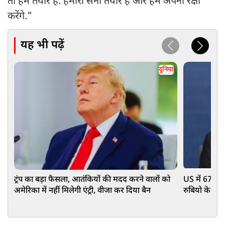
तो हम तैयार हैं. हमारी सेना तैयार है और हम अपनी रक्षा
करेंगे."
यह भी पढ़ें
दुनिया
ट्रंप का बड़ा फैसला, आतंकियों की मदद करने वालों को
US में 67 देश
अमेरिका में नहीं मिलेगी एंट्री, वीजा कर दिया बैन
रुबियो के सा
सुनकर कांप ज