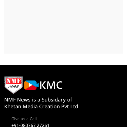
NMF News is a Subsidary of
Khetan Media Creation Pvt Ltd
Give us a Call
+91-080767 27261