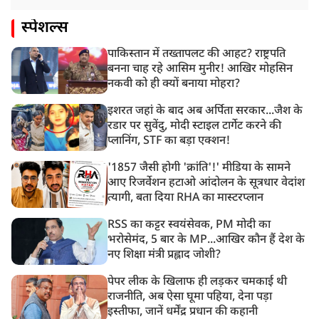
स्पेशल्स
पाकिस्तान में तख्तापलट की आहट? राष्ट्रपति
बनना चाह रहे आसिम मुनीर! आखिर मोहसिन
नकवी को ही क्यों बनाया मोहरा?
इशरत जहां के बाद अब अर्पिता सरकार...जैश के
रडार पर सुवेंदु, मोदी स्टाइल टार्गेट करने की
प्लानिंग, STF का बड़ा एक्शन!
'1857 जैसी होगी 'क्रांति'!' मीडिया के सामने
आए रिजर्वेशन हटाओ आंदोलन के सूत्रधार वेदांश
त्यागी, बता दिया RHA का मास्टरप्लान
RSS का कट्टर स्वयंसेवक, PM मोदी का
भरोसेमंद, 5 बार के MP...आखिर कौन हैं देश के
नए शिक्षा मंत्री प्रह्लाद जोशी?
पेपर लीक के खिलाफ ही लड़कर चमकाई थी
राजनीति, अब ऐसा घूमा पहिया, देना पड़ा
इस्तीफा, जानें धर्मेंद्र प्रधान की कहानी