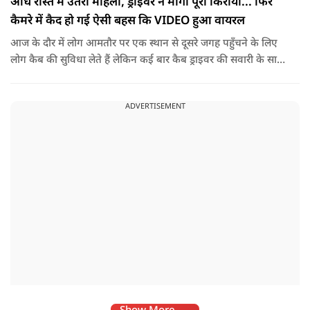
आधे रास्ते में उतरी महिला, ड्राइवर ने मांगा पूरा किराया... फिर
कैमरे में कैद हो गई ऐसी बहस कि VIDEO हुआ वायरल
आज के दौर में लोग आमतौर पर एक स्थान से दूसरे जगह पहुँचने के लिए
लोग कैब की सुविधा लेते हैं लेकिन कई बार कैब ड्राइवर की सवारी के साथ
नोकझोंक हो जाती है. ऐसा ही एक वीडियो तेज़ी से वायरल हो रहा है. इसमें
महिला ने कैब बुक कर अपने गंतव्य की ओर सफर शुरू किया था. लेकिन
ADVERTISEMENT
रास्ते में किसी वजह से उसने अपना प्लान बदल दिया और ड्राइवर से गाड़ी
बीच रास्ते में रोकने के लिए कहा.