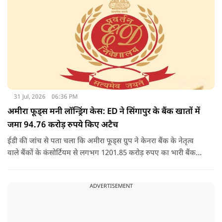
31 Jul, 2026
06:36 PM
अमीरा फूड्स मनी लॉन्ड्रिंग केस: ED ने सिंगापुर के बैंक खातों में
जमा 94.76 करोड़ रुपये किए अटैच
ईडी की जांच से पता चला कि अमीरा फूड्स ग्रुप ने केनरा बैंक के नेतृत्व
वाले बैंकों के कंसोर्टियम से लगभग 1201.85 करोड़ रुपए का भारी बैंक
लोन/कैश क्रेडिट लोन लिया था, जो बाद में 2017 में एनपीए बन गया.
जांच में यह भी पता चला कि अमीरा प्योर फूड्स प्राइवेट लिमिटेड और
ADVERTISEMENT
उसके प्रमोटरों/शेयरधारकों/डायरेक्टरों ने मनी लॉन्ड्रिंग का अपराध किया
है.