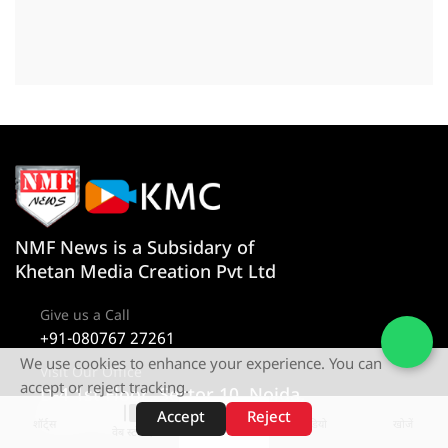
NMF News is a Subsidary of
Khetan Media Creation Pvt Ltd
Give us a Call
+91-080767 27261
We use cookies to enhance your experience. You can
Visit Our Office
accept or reject tracking.
D-4 1st Floor, Sector 10, Noida,
Uttar Pradesh 201301
Accept
Reject
शॉर्ट्स
होम
वीडियो
खोजें
वेब स्टोरीज़