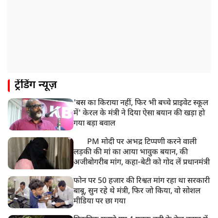
CBI का बड़ा खुलासा, NTA के एक्सपर्ट्स ने ही लीक कराया
NEET-UG का पेपर
8:19 AM
उत्तराखंड: हरिद्वार में गंगा उफान पर, जलस्तर में बढ़ोतरी
8:18 AM
ट्रेंडिंग न्यूज़
UP: लखनऊ में चलती कार में लगी आग, युवक की जिंदा जलकर
मौत
'बस का किराया नहीं, फिर भी बच्चे प्राइवेट स्कूल
में' केरल के मंत्री ने दिया ऐसा बयान की खड़ा हो
गया बड़ा बवाल
PM मोदी पर अभद्र टिप्पणी करने वाली
लड़की की मां का आया भावुक बयान, की
अजीबोगरीब मांग, कहा-बेटी को गोद लें प्रधानमंत्री
फोन पर 50 हजार की रिश्वत मांग रहा था सरकारी
बाबू, सुन रहे थे मंत्री, फिर जो किया, वो सोशल
मीडिया पर छा गया