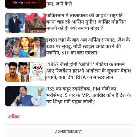
गया, जानें कैसे
पाकिस्तान में तख्तापलट की आहट? राष्ट्रपति
बनना चाह रहे आसिम मुनीर! आखिर मोहसिन
नकवी को ही क्यों बनाया मोहरा?
इशरत जहां के बाद अब अर्पिता सरकार...जैश के
रडार पर सुवेंदु, मोदी स्टाइल टार्गेट करने की
प्लानिंग, STF का बड़ा एक्शन!
'1857 जैसी होगी 'क्रांति'!' मीडिया के सामने
आए रिजर्वेशन हटाओ आंदोलन के सूत्रधार वेदांश
त्यागी, बता दिया RHA का मास्टरप्लान
RSS का कट्टर स्वयंसेवक, PM मोदी का
भरोसेमंद, 5 बार के MP...आखिर कौन हैं देश के
नए शिक्षा मंत्री प्रह्लाद जोशी?
अधिक
ADVERTISEMENT