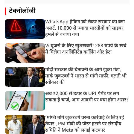
टेक्नोलॉजी
WhatsApp हैकिंग को लेकर सरकार का बड़ा
अलर्ट, 10,000 से ज्यादा भारतीयों को साइबर
हमले से बचाया गया
Vi यूजर्स के लिए खुशखबरी! 288 रुपये के खर्च
में मिलेगा अनलिमिटेड कॉलिंग और डेटा
मोदी सरकार की चेतावनी के आगे झुका मेटा,
मार्क ज़ुकरबर्ग ने भारत से मांगी माफ़ी, गलती भी
स्वीकार की
अब ₹2,000 से ऊपर के UPI पेमेंट पर लग
सकता है चार्ज, आम आदमी पर क्या होगा असर?
‘मांफी मांगें जुकरबर्ग वरना कार्रवाई के लिए रहें
तैयार’, PM मोदी की पोस्ट हटाने पर संसदीय
समिति ने Meta को लगाई फटकार