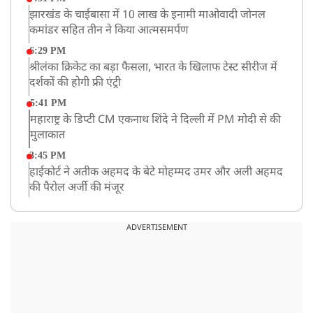
झारखंड के चाईबासा में 10 लाख के इनामी माओवादी जोनल
कमांडर सहित तीन ने किया आत्मसमर्पण
6:29 PM
श्रीलंका क्रिकेट का बड़ा फैसला, भारत के खिलाफ टेस्ट सीरीज में
दर्शकों की होगी फ्री एंट्री
5:41 PM
महाराष्ट्र के डिप्टी CM एकनाथ शिंदे ने दिल्ली में PM मोदी से की
मुलाकात
3:45 PM
हाईकोर्ट ने अतीक अहमद के बेटे मोहम्मद उमर और अली अहमद
की पैरोल अर्जी की मंजूर
12:59 PM
CM योगी का सपा पर हमला, कहा- वोट बैंक की राजनीति ने
ADVERTISEMENT
कारीगरों का सम्मान छीना
10:57 AM
रांची में अनशनकारी राहुल की तबीयत बिगड़ी! अस्पताल में कराया
गया भर्ती
9:20 AM