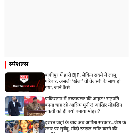
स्पेशल्स
बांकीपुर में हारी BJP, लेकिन सदमे में लालू
परिवार, असली ‘खेला’ तो तेजस्वी के साथ हो
गया, जानें कैसे
पाकिस्तान में तख्तापलट की आहट? राष्ट्रपति
बनना चाह रहे आसिम मुनीर! आखिर मोहसिन
नकवी को ही क्यों बनाया मोहरा?
इशरत जहां के बाद अब अर्पिता सरकार...जैश के
रडार पर सुवेंदु, मोदी स्टाइल टार्गेट करने की