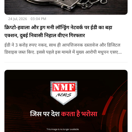
24 Jul, 2026
03:04 PM
क्रिप्टो-हवाला और ड्रग मनी लॉन्ड्रिंग नेटवर्क पर ईडी का बड़ा
एक्शन, दुबई निवासी निहाल वीएन गिरफ्तार
ईडी ने 3 करोड़ रुपए नकद, साथ ही आपत्तिजनक दस्तावेज और डिजिटल
डिवाइस जब्त किए. इससे पहले इस मामले में मुख्य आरोपी मधुपन एसएस
को 17 जनवरी, 2026 को पीएमएलए, 2002 की धारा 19 के तहत
गिरफ्तार किया गया था. वह अभी न्यायिक हिरासत में है.