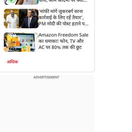
चार्ज, आम आदमी पर क्या
होगा असर?
‘मांफी मांगें जुकरबर्ग वरना
कार्रवाई के लिए रहें तैयार’,
PM मोदी की पोस्ट हटाने पर
संसदीय समिति ने Meta को
Amazon Freedom Sale
लगाई फटकार
का धमाका! फोन, TV और
AC पर 80% तक की छूट
अधिक
ADVERTISEMENT