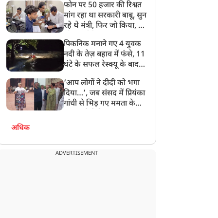
फोन पर 50 हजार की रिश्वत
बेटी को गोद लें प्रधानमंत्री
मांग रहा था सरकारी बाबू, सुन
रहे थे मंत्री, फिर जो किया, वो
सोशल मीडिया पर छा गया
पिकनिक मनाने गए 4 युवक
नदी के तेज़ बहाव में फंसे, 11
घंटे के सफल रेस्क्यू के बाद
बची जान
‘आप लोगों ने दीदी को भगा
दिया…’, जब संसद में प्रियंका
गांधी से भिड़ गए ममता के
सांसद, देखें दिलचस्प Video
अधिक
ADVERTISEMENT