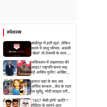
स्पेशल्स
बांकीपुर में हारी BJP, लेकिन
सदमे में लालू परिवार, असली
‘खेला’ तो तेजस्वी के साथ हो
गया, जानें कैसे
पाकिस्तान में तख्तापलट की
आहट? राष्ट्रपति बनना चाह
रहे आसिम मुनीर! आखिर
मोहसिन नकवी को ही क्यों
इशरत जहां के बाद अब
बनाया मोहरा?
अर्पिता सरकार...जैश के रडार
पर सुवेंदु, मोदी स्टाइल टार्गेट
करने की प्लानिंग, STF का
'1857 जैसी होगी 'क्रांति'!'
बड़ा एक्शन!
मीडिया के सामने आए