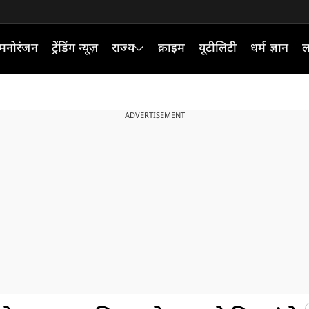
मनोरंजन
ट्रेंडिंग न्यूज़
राज्य
क्राइम
यूटीलिटी
धर्म ज्ञान
ल
ADVERTISEMENT