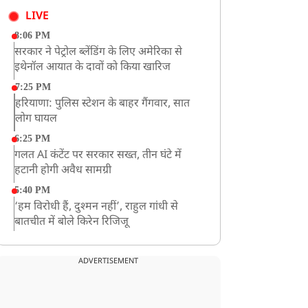
LIVE
8:06 PM
सरकार ने पेट्रोल ब्लेंडिंग के लिए अमेरिका से
इथेनॉल आयात के दावों को किया खारिज
7:25 PM
हरियाणा: पुलिस स्टेशन के बाहर गैंगवार, सात
लोग घायल
6:25 PM
गलत AI कंटेंट पर सरकार सख्त, तीन घंटे में
हटानी होगी अवैध सामग्री
5:40 PM
‘हम विरोधी हैं, दुश्मन नहीं’, राहुल गांधी से
बातचीत में बोले किरेन रिजिजू
4:42 PM
झारखंड के छात्रों को CJP का समर्थन, रांची पहुंच
ADVERTISEMENT
रहा CJP का एक दल
12:57 PM