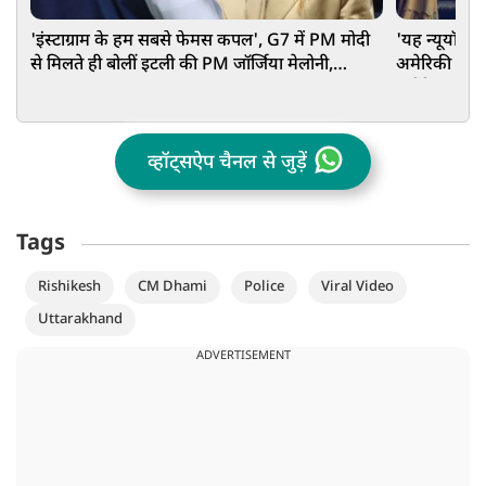
'इंस्टाग्राम के हम सबसे फेमस कपल', G7 में PM मोदी
'यह न्यूयॉर्क स
से मिलते ही बोलीं इटली की PM जॉर्जिया मेलोनी,
अमेरिकी महिल
VIDEO वायरल
अमेरिका को 
व्हॉट्सऐप चैनल से जुड़ें
Tags
Rishikesh
CM Dhami
Police
Viral Video
Uttarakhand
ADVERTISEMENT