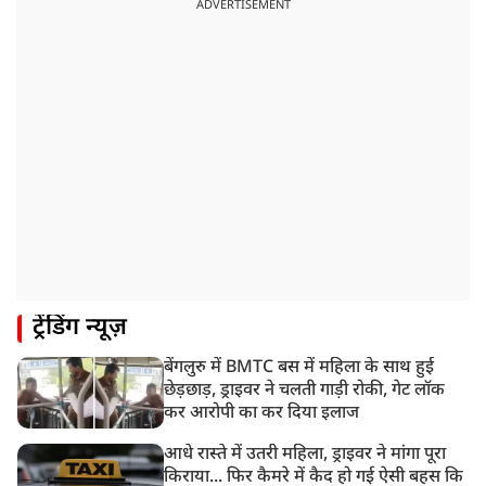
रांची: छात्रों और झारखंड सरकार के बीच आज होगी तीसरे दौर
ADVERTISEMENT
की बातचीत
8:22 AM
देशभर में आज से 'हर घर तिरंगा' अभियान, सीएम योगी लखनऊ
में करेंगे यात्रा का शुभारंभ
8:21 AM
गाज़ियाबाद में मुठभेड़, 3 ड्रग तस्कर गिरफ्तार, 21 किलो गांजा
बरामद
ट्रेंडिंग न्यूज़
बेंगलुरु में BMTC बस में महिला के साथ हुई
छेड़छाड़, ड्राइवर ने चलती गाड़ी रोकी, गेट लॉक
कर आरोपी का कर दिया इलाज
आधे रास्ते में उतरी महिला, ड्राइवर ने मांगा पूरा
किराया... फिर कैमरे में कैद हो गई ऐसी बहस कि