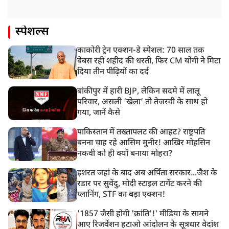
स्पेशल्स
काकोरी ट्रेन एक्शन-डे स्पेशल: 70 साल तक
बेबस रही शहीद की धरती, फिर CM योगी ने मिटा
दिया तीन पीढ़ियों का दर्द
बांकीपुर में हारी BJP, लेकिन सदमे में लालू
परिवार, असली ‘खेला’ तो तेजस्वी के साथ हो
गया, जानें कैसे
पाकिस्तान में तख्तापलट की आहट? राष्ट्रपति
बनना चाह रहे आसिम मुनीर! आखिर मोहसिन
नकवी को ही क्यों बनाया मोहरा?
इशरत जहां के बाद अब अर्पिता सरकार...जैश के
रडार पर सुवेंदु, मोदी स्टाइल टार्गेट करने की
प्लानिंग, STF का बड़ा एक्शन!
'1857 जैसी होगी 'क्रांति'!' मीडिया के सामने
आए रिजर्वेशन हटाओ आंदोलन के सूत्रधार वेदांश