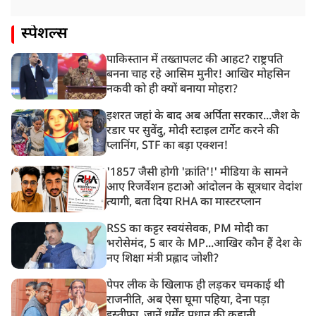
स्पेशल्स
पाकिस्तान में तख्तापलट की आहट? राष्ट्रपति
बनना चाह रहे आसिम मुनीर! आखिर मोहसिन
नकवी को ही क्यों बनाया मोहरा?
इशरत जहां के बाद अब अर्पिता सरकार...जैश के
रडार पर सुवेंदु, मोदी स्टाइल टार्गेट करने की
प्लानिंग, STF का बड़ा एक्शन!
'1857 जैसी होगी 'क्रांति'!' मीडिया के सामने
आए रिजर्वेशन हटाओ आंदोलन के सूत्रधार वेदांश
त्यागी, बता दिया RHA का मास्टरप्लान
RSS का कट्टर स्वयंसेवक, PM मोदी का
भरोसेमंद, 5 बार के MP...आखिर कौन हैं देश के
नए शिक्षा मंत्री प्रह्लाद जोशी?
पेपर लीक के खिलाफ ही लड़कर चमकाई थी
राजनीति, अब ऐसा घूमा पहिया, देना पड़ा
इस्तीफा, जानें धर्मेंद्र प्रधान की कहानी