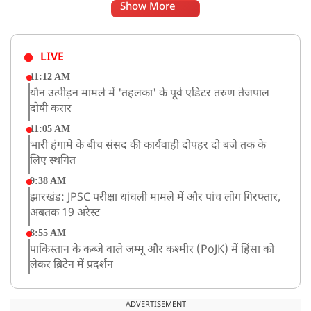
Show More
LIVE
11:12 AM
यौन उत्पीड़न मामले में 'तहलका' के पूर्व एडिटर तरुण तेजपाल
दोषी करार
11:05 AM
भारी हंगामे के बीच संसद की कार्यवाही दोपहर दो बजे तक के
लिए स्थगित
9:38 AM
झारखंड: JPSC परीक्षा धांधली मामले में और पांच लोग गिरफ्तार,
अबतक 19 अरेस्ट
8:55 AM
पाकिस्तान के कब्जे वाले जम्मू और कश्मीर (PoJK) में हिंसा को
लेकर ब्रिटेन में प्रदर्शन
8:50 AM
बसपा के इकलौते विधायक उमाशंकर सिंह का देर रात निधन,
ADVERTISEMENT