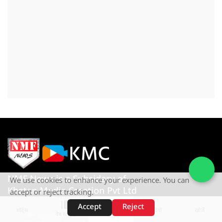
NMF News is a Subsidary of
We use cookies to enhance your experience. You can
Khetan Media Creation Pvt Ltd
accept or reject tracking.
Accept
Reject
शॉर्ट्स
होम
वीडियो
खोजें
Give us a Call
वेब स्टोरीज़