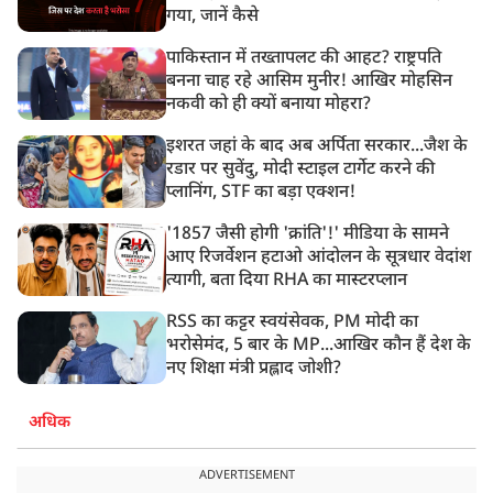
गया, जानें कैसे
पाकिस्तान में तख्तापलट की आहट? राष्ट्रपति
बनना चाह रहे आसिम मुनीर! आखिर मोहसिन
नकवी को ही क्यों बनाया मोहरा?
इशरत जहां के बाद अब अर्पिता सरकार...जैश के
रडार पर सुवेंदु, मोदी स्टाइल टार्गेट करने की
प्लानिंग, STF का बड़ा एक्शन!
'1857 जैसी होगी 'क्रांति'!' मीडिया के सामने
आए रिजर्वेशन हटाओ आंदोलन के सूत्रधार वेदांश
त्यागी, बता दिया RHA का मास्टरप्लान
RSS का कट्टर स्वयंसेवक, PM मोदी का
भरोसेमंद, 5 बार के MP...आखिर कौन हैं देश के
नए शिक्षा मंत्री प्रह्लाद जोशी?
अधिक
ADVERTISEMENT