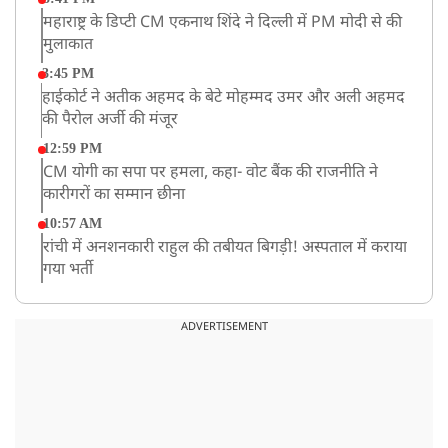
महाराष्ट्र के डिप्टी CM एकनाथ शिंदे ने दिल्ली में PM मोदी से की
मुलाकात
3:45 PM
हाईकोर्ट ने अतीक अहमद के बेटे मोहम्मद उमर और अली अहमद
की पैरोल अर्जी की मंजूर
12:59 PM
CM योगी का सपा पर हमला, कहा- वोट बैंक की राजनीति ने
कारीगरों का सम्मान छीना
10:57 AM
रांची में अनशनकारी राहुल की तबीयत बिगड़ी! अस्पताल में कराया
गया भर्ती
9:20 AM
CBI का बड़ा खुलासा, NTA के एक्सपर्ट्स ने ही लीक कराया
ADVERTISEMENT
NEET-UG का पेपर
8:19 AM
उत्तराखंड: हरिद्वार में गंगा उफान पर, जलस्तर में बढ़ोतरी