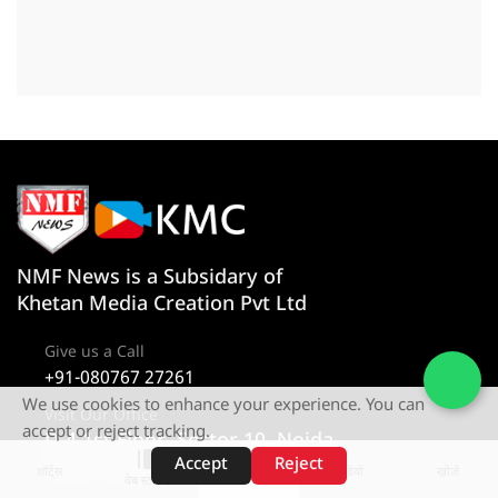
NMF News is a Subsidary of
Khetan Media Creation Pvt Ltd
Give us a Call
+91-080767 27261
We use cookies to enhance your experience. You can
Visit Our Office
accept or reject tracking.
D-4 1st Floor, Sector 10, Noida,
Accept
Reject
Uttar Pradesh 201301
शॉर्ट्स
होम
वीडियो
खोजें
वेब स्टोरीज़