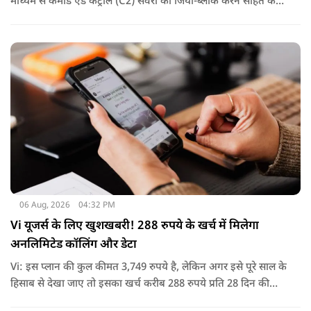
माध्यम से कमांड एंड कंट्रोल (C2) सर्वरों को जियो-ब्लॉक करने सहित कई
कदम उठाए गए, जिससे इस साइबर हमले के प्रभाव को रोका जा सका.
06 Aug, 2026
04:32 PM
Vi यूजर्स के लिए खुशखबरी! 288 रुपये के खर्च में मिलेगा
अनलिमिटेड कॉलिंग और डेटा
Vi: इस प्लान की कुल कीमत 3,749 रुपये है, लेकिन अगर इसे पूरे साल के
हिसाब से देखा जाए तो इसका खर्च करीब 288 रुपये प्रति 28 दिन की
साइकिल पड़ता है. यानी कम मासिक खर्च में पूरे साल की सुविधा मिल