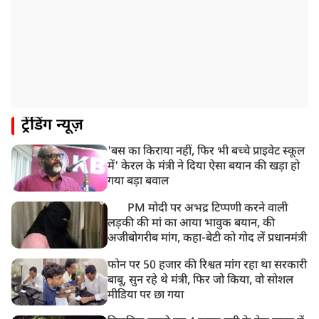
8:18 AM
UP: लखनऊ में चलती कार में लगी आग, युवक की जिंदा जलकर
मौत
ट्रेंडिंग न्यूज़
'बस का किराया नहीं, फिर भी बच्चे प्राइवेट स्कूल
में' केरल के मंत्री ने दिया ऐसा बयान की खड़ा हो
गया बड़ा बवाल
PM मोदी पर अभद्र टिप्पणी करने वाली
लड़की की मां का आया भावुक बयान, की
अजीबोगरीब मांग, कहा-बेटी को गोद लें प्रधानमंत्री
फोन पर 50 हजार की रिश्वत मांग रहा था सरकारी
बाबू, सुन रहे थे मंत्री, फिर जो किया, वो सोशल
मीडिया पर छा गया