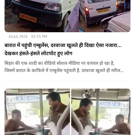
26 Jul, 2026
02:55 PM
बारात में पहुंची एम्बुलेंस, दरवाजा खुलते ही दिखा ऐसा नजारा...
देखकर हंसते-हंसते लोटपोट हुए लोग
बिहार की एक शादी का वीडियो सोशल मीडिया पर वायरल हो रहा है,
जिसमें बारात के काफिले में एम्बुलेंस पहुंचती है. दरवाजा खुलते ही मरीज
की जगह सज-धजकर बैठे बाराती निकलते हैं, जिसे देखकर लोग अपनी
हंसी नहीं रोक पा रहे हैं.