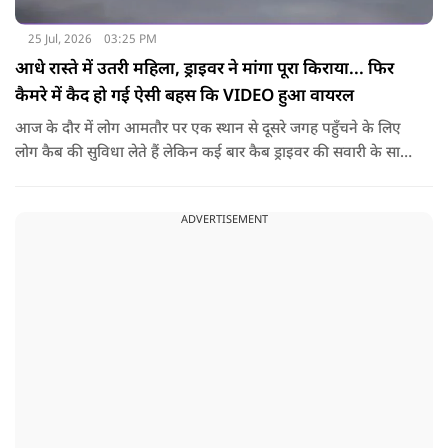
25 Jul, 2026
03:25 PM
आधे रास्ते में उतरी महिला, ड्राइवर ने मांगा पूरा किराया... फिर
कैमरे में कैद हो गई ऐसी बहस कि VIDEO हुआ वायरल
आज के दौर में लोग आमतौर पर एक स्थान से दूसरे जगह पहुँचने के लिए
लोग कैब की सुविधा लेते हैं लेकिन कई बार कैब ड्राइवर की सवारी के साथ
नोकझोंक हो जाती है. ऐसा ही एक वीडियो तेज़ी से वायरल हो रहा है. इसमें
महिला ने कैब बुक कर अपने गंतव्य की ओर सफर शुरू किया था. लेकिन
ADVERTISEMENT
रास्ते में किसी वजह से उसने अपना प्लान बदल दिया और ड्राइवर से गाड़ी
बीच रास्ते में रोकने के लिए कहा.