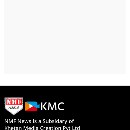
NMF News is a Subsidary of
Khetan Media Creation Pvt Ltd