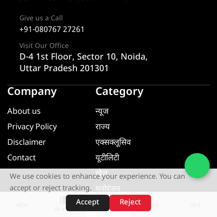
Give us a Call
+91-080767 27261
Visit Our Office
D-4 1st Floor, Sector 10, Noida,
Uttar Pradesh 201301
Company
Category
About us
न्यूज
Privacy Policy
राज्य
Disclaimer
एक्सक्लूसिव
Contact
यूटीलिटी
खेल
We use cookies to enhance your experience. You can
मनोरंजन
accept or reject tracking.
Accept
Reject
धर्म ज्ञान
शॉर्ट्स
होम
वीडियो
खोजें
वेब स्टोरीज़