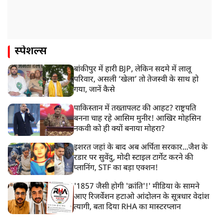
स्पेशल्स
बांकीपुर में हारी BJP, लेकिन सदमे में लालू
परिवार, असली ‘खेला’ तो तेजस्वी के साथ हो
गया, जानें कैसे
पाकिस्तान में तख्तापलट की आहट? राष्ट्रपति
बनना चाह रहे आसिम मुनीर! आखिर मोहसिन
नकवी को ही क्यों बनाया मोहरा?
इशरत जहां के बाद अब अर्पिता सरकार...जैश के
रडार पर सुवेंदु, मोदी स्टाइल टार्गेट करने की
प्लानिंग, STF का बड़ा एक्शन!
'1857 जैसी होगी 'क्रांति'!' मीडिया के सामने
आए रिजर्वेशन हटाओ आंदोलन के सूत्रधार वेदांश
त्यागी, बता दिया RHA का मास्टरप्लान