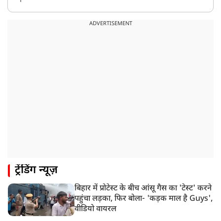
8:18 AM
UP: लखनऊ में चलती कार में लगी आग, युवक की जिंदा जलकर
ADVERTISEMENT
मौत
ट्रेंडिंग न्यूज़
बिहार में प्रोटेस्ट के बीच आंसू गैस का 'टेस्ट' करने
पहुंचा लड़का, फिर बोला- 'कड़क माल है Guys',
वीडियो वायरल