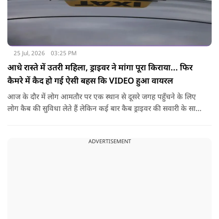
25 Jul, 2026
03:25 PM
आधे रास्ते में उतरी महिला, ड्राइवर ने मांगा पूरा किराया... फिर
कैमरे में कैद हो गई ऐसी बहस कि VIDEO हुआ वायरल
आज के दौर में लोग आमतौर पर एक स्थान से दूसरे जगह पहुँचने के लिए
लोग कैब की सुविधा लेते हैं लेकिन कई बार कैब ड्राइवर की सवारी के साथ
नोकझोंक हो जाती है. ऐसा ही एक वीडियो तेज़ी से वायरल हो रहा है. इसमें
महिला ने कैब बुक कर अपने गंतव्य की ओर सफर शुरू किया था. लेकिन
ADVERTISEMENT
रास्ते में किसी वजह से उसने अपना प्लान बदल दिया और ड्राइवर से गाड़ी
बीच रास्ते में रोकने के लिए कहा.