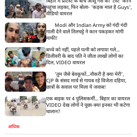
बिहार में प्रोटेस्ट के बीच आंसू गैस का 'टेस्ट' करने
पहुंचा लड़का, फिर बोला- 'कड़क माल है Guys',
वीडियो वायरल
Modi और Indian Army को गंदी गंदी
गाली देने वाले तिलचट्टे ने कान पकड़कर मांगी
माफी!
बच्चे को नहीं, पहले पत्नी को लगाया गले...
डिलीवरी के बाद पति ने जीता लाखों लोगों का
दिल, VIDEO वायरल
'तुम जैसे बेवकूफों...नौकरी है क्या मेरी',
CJP के संसद मार्च से गायब रहे विजेता दहिया,
छात्रों के सवाल पर मिला ये जवाब!
एक बाइक पर 4 पुलिसकर्मी... बिहार का वायरल
VIDEO देख लोगों ने पूछा-क्या इनका भी कटेगा
चालान?
अधिक