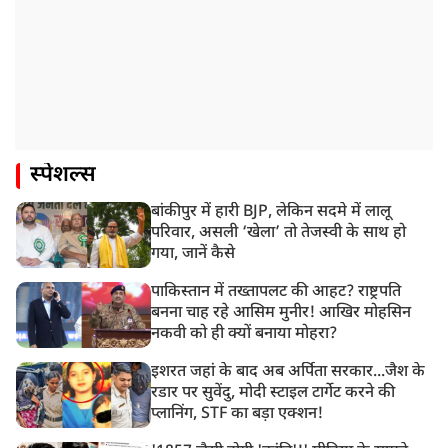
स्पेशल्स
बांकीपुर में हारी BJP, लेकिन सदमे में लालू
परिवार, असली ‘खेला’ तो तेजस्वी के साथ हो
गया, जानें कैसे
पाकिस्तान में तख्तापलट की आहट? राष्ट्रपति
बनना चाह रहे आसिम मुनीर! आखिर मोहसिन
नकवी को ही क्यों बनाया मोहरा?
इशरत जहां के बाद अब अर्पिता सरकार...जैश के
रडार पर सुवेंदु, मोदी स्टाइल टार्गेट करने की
प्लानिंग, STF का बड़ा एक्शन!