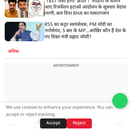
'1857 जैसी होगी 'क्रांति'!' मीडिया के सामने
आए रिजर्वेशन हटाओ आंदोलन के सूत्रधार वेदांश
त्यागी, बता दिया RHA का मास्टरप्लान
RSS का कट्टर स्वयंसेवक, PM मोदी का
भरोसेमंद, 5 बार के MP...आखिर कौन हैं देश के
नए शिक्षा मंत्री प्रह्लाद जोशी?
अधिक
ADVERTISEMENT
We use cookies to enhance your experience. You can
accept or reject tracking.
Accept
Reject
शॉर्ट्स
होम
वीडियो
खोजें
वेब स्टोरीज़