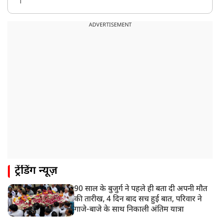
8:22 AM
देशभर में आज से 'हर घर तिरंगा' अभियान, सीएम योगी लखनऊ
ADVERTISEMENT
में करेंगे यात्रा का शुभारंभ
8:21 AM
गाज़ियाबाद में मुठभेड़, 3 ड्रग तस्कर गिरफ्तार, 21 किलो गांजा
बरामद
ट्रेंडिंग न्यूज़
90 साल के बुजुर्ग ने पहले ही बता दी अपनी मौत
की तारीख, 4 दिन बाद सच हुई बात, परिवार ने
गाजे-बाजे के साथ निकाली अंतिम यात्रा