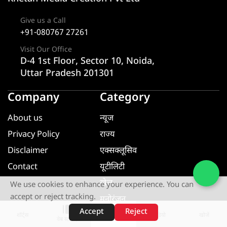
Give us a Call
+91-080767 27261
Visit Our Office
D-4 1st Floor, Sector 10, Noida,
Uttar Pradesh 201301
Company
Category
About us
न्यूज
Privacy Policy
राज्य
Disclaimer
एक्सक्लूसिव
Contact
यूटीलिटी
खेल
We use cookies to enhance your experience. You can
accept or reject tracking.
मनोरंजन
Accept
Reject
धर्म ज्ञान
शॉर्ट्स
होम
वीडियो
खोजें
वेब स्टोरीज़