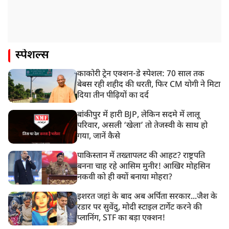
स्पेशल्स
काकोरी ट्रेन एक्शन-डे स्पेशल: 70 साल तक
बेबस रही शहीद की धरती, फिर CM योगी ने मिटा
दिया तीन पीढ़ियों का दर्द
बांकीपुर में हारी BJP, लेकिन सदमे में लालू
परिवार, असली ‘खेला’ तो तेजस्वी के साथ हो
गया, जानें कैसे
पाकिस्तान में तख्तापलट की आहट? राष्ट्रपति
बनना चाह रहे आसिम मुनीर! आखिर मोहसिन
नकवी को ही क्यों बनाया मोहरा?
इशरत जहां के बाद अब अर्पिता सरकार...जैश के
रडार पर सुवेंदु, मोदी स्टाइल टार्गेट करने की
प्लानिंग, STF का बड़ा एक्शन!