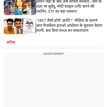
इशरत जहां के बाद अब अर्पिता सरकार...जैश के
रडार पर सुवेंदु, मोदी स्टाइल टार्गेट करने की
प्लानिंग, STF का बड़ा एक्शन!
'1857 जैसी होगी 'क्रांति'!' मीडिया के सामने
आए रिजर्वेशन हटाओ आंदोलन के सूत्रधार वेदांश
त्यागी, बता दिया RHA का मास्टरप्लान
अधिक
ADVERTISEMENT