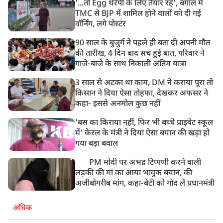
'...तो Egg थेरेपी के लिए तैयार रहें', बंगाल में
8:21 AM
TMC से BJP में शामिल होने वालों को दी गई
गाज़ियाबाद में मुठभेड़, 3 ड्रग तस्कर गिरफ्तार, 21 किलो गांजा
वॉर्निंग, लगे पोस्टर
बरामद
90 साल के बुजुर्ग ने पहले ही बता दी अपनी मौत
की तारीख, 4 दिन बाद सच हुई बात, परिवार ने
गाजे-बाजे के साथ निकाली अंतिम यात्रा
3 साल से अटका था काम, DM ने कराया पूरा तो
किसान ने दिया ऐसा तोहफा, देखकर अफसर ने
कहा- इससे अनमोल कुछ नहीं
'बस का किराया नहीं, फिर भी बच्चे प्राइवेट स्कूल
में' केरल के मंत्री ने दिया ऐसा बयान की खड़ा हो
गया बड़ा बवाल
PM मोदी पर अभद्र टिप्पणी करने वाली
लड़की की मां का आया भावुक बयान, की
अजीबोगरीब मांग, कहा-बेटी को गोद लें प्रधानमंत्री
अधिक