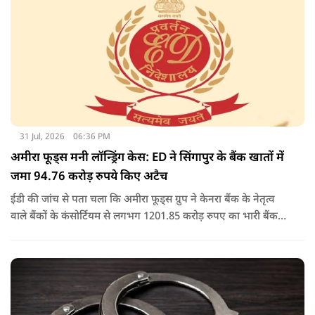
31 Jul, 2026
06:36 PM
अमीरा फूड्स मनी लॉन्ड्रिंग केस: ED ने सिंगापुर के बैंक खातों में
जमा 94.76 करोड़ रुपये किए अटैच
ईडी की जांच से पता चला कि अमीरा फूड्स ग्रुप ने केनरा बैंक के नेतृत्व
वाले बैंकों के कंसोर्टियम से लगभग 1201.85 करोड़ रुपए का भारी बैंक
लोन/कैश क्रेडिट लोन लिया था, जो बाद में 2017 में एनपीए बन गया.
जांच में यह भी पता चला कि अमीरा प्योर फूड्स प्राइवेट लिमिटेड और
उसके प्रमोटरों/शेयरधारकों/डायरेक्टरों ने मनी लॉन्ड्रिंग का अपराध किया
है.