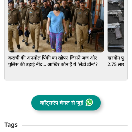
कराची की अनमोल पिंकी का खौफ! जिसने जज और
खरगोन पुलिस का
पुलिस की उड़ाई नींद… आखिर कौन है ये ‘लेडी डॉन’?
2.75 लाख का
व्हॉट्सऐप चैनल से जुड़ें
Tags