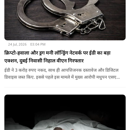
24 Jul, 2026
03:04 PM
क्रिप्टो-हवाला और ड्रग मनी लॉन्ड्रिंग नेटवर्क पर ईडी का बड़ा
एक्शन, दुबई निवासी निहाल वीएन गिरफ्तार
ईडी ने 3 करोड़ रुपए नकद, साथ ही आपत्तिजनक दस्तावेज और डिजिटल
डिवाइस जब्त किए. इससे पहले इस मामले में मुख्य आरोपी मधुपन एसएस
को 17 जनवरी, 2026 को पीएमएलए, 2002 की धारा 19 के तहत
गिरफ्तार किया गया था. वह अभी न्यायिक हिरासत में है.