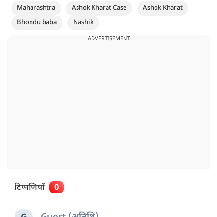
Maharashtra
Ashok Kharat Case
Ashok Kharat
Bhondu baba
Nashik
ADVERTISEMENT
टिप्पणियाँ
0