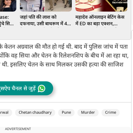
ase:
जहां पति की लाश को
महादेव ऑनलाइन बेटिंग केस
ुंचे सिया-
दफनाया, उसी बाथरूम में 45
में ED का बड़ा एक्शन,
न
न को
दिन तक नहाती रही महिला,
940.77 करोड़ की संपत्तियां
आ
रिक्रिएट
आगरा की ‘कातिल’ पत्नी की
जब्त
ह
खौफनाक वारदात
क
केतन अग्रवाल की मौत हो गई थी. बाद में पुलिस जांच में पता
्योंकि वह सिया और चेतन के रिलेशनशिप के बीच में आ रहा था,
हती थी. इसलिए चेतन के साथ मिलकर उसकी हत्या की साजिश
ट्सऐप चैनल से जुड़ें
arwal
Chetan chaudhary
Pune
Murder
Crime
ADVERTISEMENT