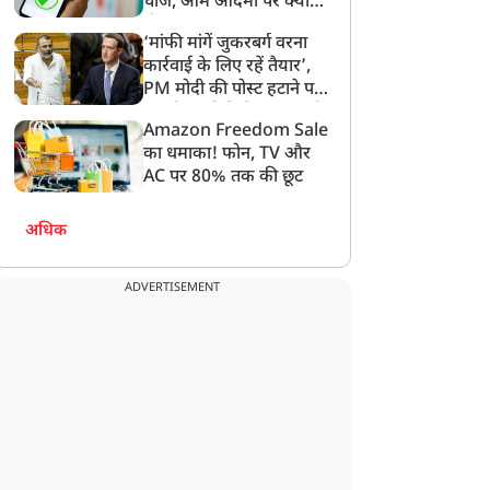
चार्ज, आम आदमी पर क्या
होगा असर?
‘मांफी मांगें जुकरबर्ग वरना
कार्रवाई के लिए रहें तैयार’,
PM मोदी की पोस्ट हटाने पर
संसदीय समिति ने Meta को
Amazon Freedom Sale
लगाई फटकार
का धमाका! फोन, TV और
AC पर 80% तक की छूट
अधिक
ADVERTISEMENT
क्राइम
क्राइम