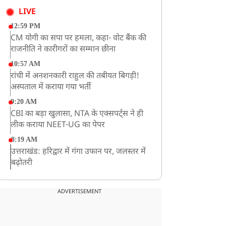
LIVE
12:59 PM
CM योगी का सपा पर हमला, कहा- वोट बैंक की
राजनीति ने कारीगरों का सम्मान छीना
10:57 AM
रांची में अनशनकारी राहुल की तबीयत बिगड़ी!
अस्पताल में कराया गया भर्ती
9:20 AM
CBI का बड़ा खुलासा, NTA के एक्सपर्ट्स ने ही
लीक कराया NEET-UG का पेपर
8:19 AM
उत्तराखंड: हरिद्वार में गंगा उफान पर, जलस्तर में
बढ़ोतरी
8:18 AM
UP: लखनऊ में चलती कार में लगी आग, युवक
ADVERTISEMENT
की जिंदा जलकर मौत