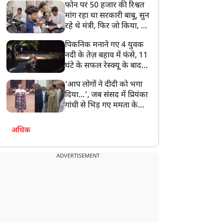
फोन पर 50 हजार की रिश्वत
बेटी को गोद लें प्रधानमंत्री
मांग रहा था सरकारी बाबू, सुन
रहे थे मंत्री, फिर जो किया, वो
सोशल मीडिया पर छा गया
पिकनिक मनाने गए 4 युवक
नदी के तेज़ बहाव में फंसे, 11
घंटे के सफल रेस्क्यू के बाद
बची जान
‘आप लोगों ने दीदी को भगा
दिया…’, जब संसद में प्रियंका
गांधी से भिड़ गए ममता के
सांसद, देखें दिलचस्प Video
अधिक
ADVERTISEMENT