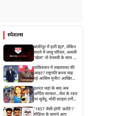
जमानत पर बाहर आया
झारखंड में 25 लाख का इनामी
ाबालिग से रेप का आरोपी,
नक्सली अजय महतो
ते ही कर डाली 6 लोगों की
गिरफ्तार, 100 से अधिक
त्या, पत्नी और नवजात बच्चे
मामलों में था वांछित
स्पेशल्स
ो भी नहीं बख्शा
बांकीपुर में हारी BJP, लेकिन
सदमे में लालू परिवार, असली
‘खेला’ तो तेजस्वी के साथ हो
गया, जानें कैसे
पाकिस्तान में तख्तापलट की
आहट? राष्ट्रपति बनना चाह
रहे आसिम मुनीर! आखिर
मोहसिन नकवी को ही क्यों
इशरत जहां के बाद अब
बनाया मोहरा?
अर्पिता सरकार...जैश के रडार
पर सुवेंदु, मोदी स्टाइल टार्गेट
करने की प्लानिंग, STF का
'1857 जैसी होगी 'क्रांति'!'
बड़ा एक्शन!
मीडिया के सामने आए