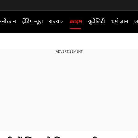
मनोरंजन
ट्रेंडिंग न्यूज़
राज्य
क्राइम
यूटीलिटी
धर्म ज्ञान
ल
ADVERTISEMENT