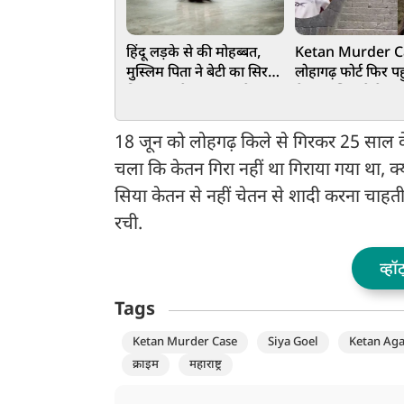
हिंदू लड़के से की मोहब्बत,
Ketan Murder C
मुस्लिम पिता ने बेटी का सिर
लोहागढ़ फोर्ट फिर पह
किया तन से जुदा, शव के
चेतन, पुलिस ने केत
टुकड़े-टुकड़े कर ट्रेन में फेंका
धक्का देने वाला सीन 
किया, Video
18 जून को लोहगढ़ किले से गिरकर 25 साल के 
चला कि केतन गिरा नहीं था गिराया गया था, क
सिया केतन से नहीं चेतन से शादी करना चा
रची.
व्हॉ
Tags
Ketan Murder Case
Siya Goel
Ketan Ag
क्राइम
महाराष्ट्र