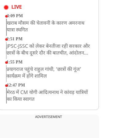
LIVE
3:09 PM
खराब मौसम की चेतावनी के कारण अमरनाथ
यात्रा स्थगित
2:51 PM
JPSC-JSSC को लेकर बेनतीजा रही सरकार और
छात्रों के बीच दूसरे दौर की बातचीत, आंदोलन
तेज
1:55 PM
प्रयागराज पहुंचे राहुल गांधी, ‘छात्रों की गूंज’
कार्यक्रम में होंगे शामिल
12:47 PM
मेरठ में CM योगी आदित्यनाथ ने कांवड़ यात्रियों
का किया स्वागत
11:04 AM
असम बाढ़: 13 जिलों में 15 लाख से ज्यादा लोग
ADVERTISEMENT
प्रभावित, मृतकों की संख्या 98 तक पहुंची
10:21 AM