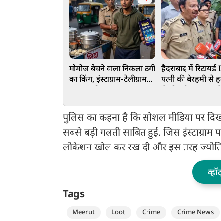
मोमोज बेचने वाला निकला ठगी
हैदराबाद में रिटायर्ड
का किंग, इंस्टाग्राम-टेलीग्राम
पत्नी की बेरहमी से ह
पर जाल बिछाकर बना
से कीमती सामान सम
करोड़पति; पुलिस भी रह गई
नौकरानी फरार, नेपाल
हैरान
गहराया शक
पुलिस का कहना है कि सोशल मीडिया पर दिख
सबसे बड़ी गलती साबित हुई. जिस इंस्टाग्राम
लोकेशन खोल कर रख दी और इस तरह ज्योति प
व्हॉ
Tags
Meerut
Loot
Crime
Crime News