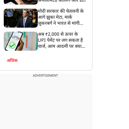
अनलिमिटेड कॉलिंग और डेटा
मोदी सरकार की चेतावनी के
आगे झुका मेटा, मार्क
ज़ुकरबर्ग ने भारत से मांगी
माफ़ी, गलती भी स्वीकार की
अब ₹2,000 से ऊपर के
रेलू विवाद के बाद कांस्टेबल
दिल्ली में भारत-इंग्लैंड मैच पर
UPI पेमेंट पर लग सकता है
चार्ज, आम आदमी पर क्या
े पत्नी को मारी गोली, सड़क
ऑनलाइन सट्टेबाजी का
होगा असर?
िनारे फेक भागा, CCTV से
भंडाफोड़, पांच गिरफ्तार
हुआ खुलासा
अधिक
ADVERTISEMENT