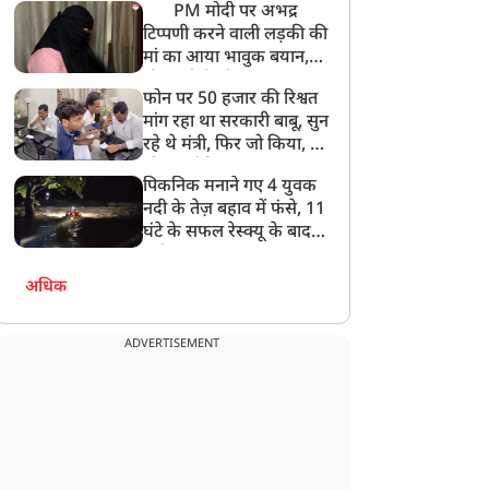
PM मोदी पर अभद्र
टिप्पणी करने वाली लड़की की
मां का आया भावुक बयान,
की अजीबोगरीब मांग, कहा-
फोन पर 50 हजार की रिश्वत
बेटी को गोद लें प्रधानमंत्री
मांग रहा था सरकारी बाबू, सुन
रहे थे मंत्री, फिर जो किया, वो
सोशल मीडिया पर छा गया
पिकनिक मनाने गए 4 युवक
नदी के तेज़ बहाव में फंसे, 11
घंटे के सफल रेस्क्यू के बाद
बची जान
अधिक
ADVERTISEMENT