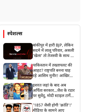
स्पेशल्स
बांकीपुर में हारी BJP, लेकिन
सदमे में लालू परिवार, असली
‘खेला’ तो तेजस्वी के साथ हो
गया, जानें कैसे
पाकिस्तान में तख्तापलट की
आहट? राष्ट्रपति बनना चाह
रहे आसिम मुनीर! आखिर
मोहसिन नकवी को ही क्यों
इशरत जहां के बाद अब
बनाया मोहरा?
अर्पिता सरकार...जैश के रडार
पर सुवेंदु, मोदी स्टाइल टार्गेट
करने की प्लानिंग, STF का
'1857 जैसी होगी 'क्रांति'!'
बड़ा एक्शन!
मीडिया के सामने आए