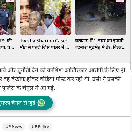
 IPS की
Twisha Sharma Case:
लखनऊ में 1 लाख का इनामी
घ
त्या, घर
मौत से पहले जिस पार्लर में गई
बदमाश मुठभेड़ में ढेर, बिल्डर
न
ेत
थी ट्विशा, उसकी CCTV
संदीप हत्याकांड में था मुख्य
क
ी गैंग पर
फुटेज लेने पहुंचे थे सास
आरोपी
गिरिबाला के 5 वकील
ावे और चुनौती देने की कोशिश आखिरकार आरोपी के लिए ही
 पर वह बेखौफ होकर वीडियो पोस्ट कर रही थी, उसी ने उसकी
ुलिस के चंगुल में आ गई.
ट्सऐप चैनल से जुड़ें
UP News
UP Police