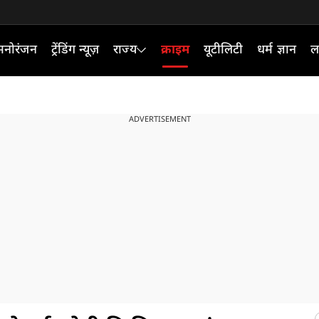
मनोरंजन
ट्रेंडिंग न्यूज़
राज्य
क्राइम
यूटीलिटी
धर्म ज्ञान
ल
ADVERTISEMENT