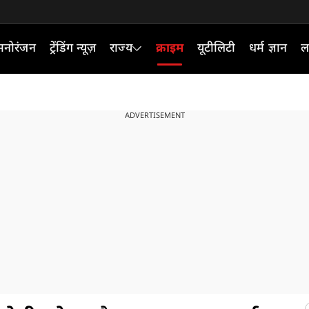
मनोरंजन
ट्रेंडिंग न्यूज़
राज्य
क्राइम
यूटीलिटी
धर्म ज्ञान
ल
ADVERTISEMENT