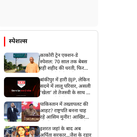
स्पेशल्स
काकोरी ट्रेन एक्शन-डे
स्पेशल: 70 साल तक बेबस
रही शहीद की धरती, फिर
CM योगी ने मिटा दिया तीन
बांकीपुर में हारी BJP, लेकिन
पीढ़ियों का दर्द
सदमे में लालू परिवार, असली
‘खेला’ तो तेजस्वी के साथ हो
गया, जानें कैसे
पाकिस्तान में तख्तापलट की
आहट? राष्ट्रपति बनना चाह
रहे आसिम मुनीर! आखिर
मोहसिन नकवी को ही क्यों
इशरत जहां के बाद अब
बनाया मोहरा?
अर्पिता सरकार...जैश के रडार