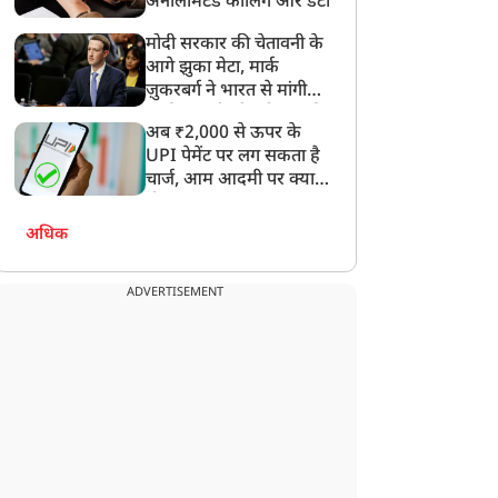
अनलिमिटेड कॉलिंग और डेटा
मोदी सरकार की चेतावनी के
आगे झुका मेटा, मार्क
ज़ुकरबर्ग ने भारत से मांगी
माफ़ी, गलती भी स्वीकार की
अब ₹2,000 से ऊपर के
UPI पेमेंट पर लग सकता है
चार्ज, आम आदमी पर क्या
होगा असर?
अधिक
ADVERTISEMENT