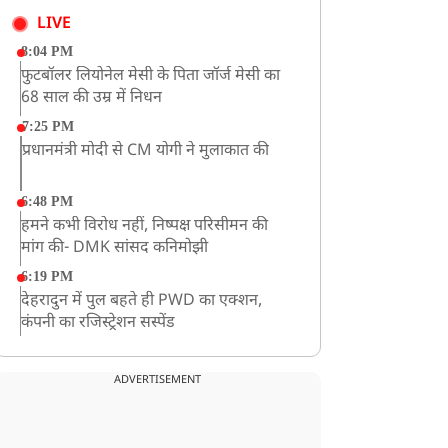
LIVE
8:04 PM
फुटबॉलर लियोनेल मेसी के पिता जॉर्ज मेसी का
68 साल की उम्र में निधन
7:25 PM
प्रधानमंत्री मोदी से CM योगी ने मुलाकात की
6:48 PM
हमने कभी विरोध नहीं, निष्पक्ष परिसीमन की
मांग की- DMK सांसद कनिमोझी
6:19 PM
देहरादुन में पुल बहते ही PWD का एक्शन,
कंपनी का रजिस्ट्रेशन सस्पेंड
3:09 PM
खराब मौसम की चेतावनी के कारण अमरनाथ
ADVERTISEMENT
यात्रा स्थगित
2:51 PM