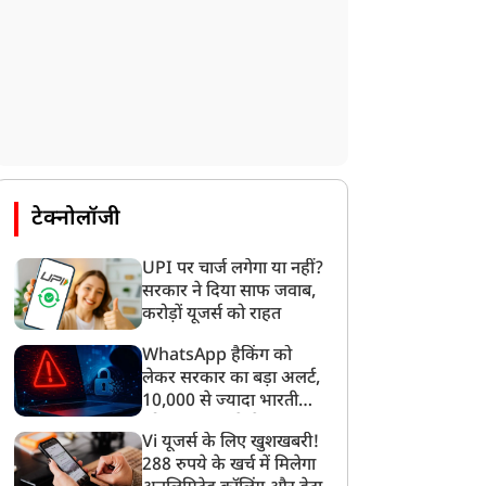
ति के तीन टुकड़े किए, फिर
सोशल मीडिया पर हथियार
्रेमी के ऑटो रिक्शा में रखकर
लहराने वालों पर बिहार पुलिस
ंगल में फेंका, 11 महीने बाद
का शिकंजा, 102 FIR दर्ज
ुआ हत्या का खुलासा
और 130 आरोपी गिरफ्तार
टेक्नोलॉजी
UPI पर चार्ज लगेगा या नहीं?
सरकार ने दिया साफ जवाब,
करोड़ों यूजर्स को राहत
WhatsApp हैकिंग को
लेकर सरकार का बड़ा अलर्ट,
10,000 से ज्यादा भारतीयों
को साइबर हमले से बचाया
Vi यूजर्स के लिए खुशखबरी!
गया
288 रुपये के खर्च में मिलेगा