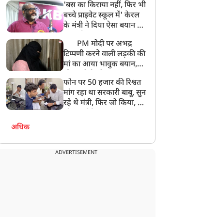
'बस का किराया नहीं, फिर भी
अनमोल कुछ नहीं
बच्चे प्राइवेट स्कूल में' केरल
के मंत्री ने दिया ऐसा बयान की
खड़ा हो गया बड़ा बवाल
PM मोदी पर अभद्र
टिप्पणी करने वाली लड़की की
मां का आया भावुक बयान,
की अजीबोगरीब मांग, कहा-
फोन पर 50 हजार की रिश्वत
बेटी को गोद लें प्रधानमंत्री
मांग रहा था सरकारी बाबू, सुन
रहे थे मंत्री, फिर जो किया, वो
सोशल मीडिया पर छा गया
अधिक
ADVERTISEMENT