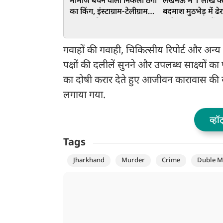
मोमोज बेचने वाला निकला ठगी
लखनऊ में 1 लाख क
का किंग, इंस्टाग्राम-टेलीग्राम
बदमाश मुठभेड़ में ढेर
पर जाल बिछाकर बना
संदीप हत्याकांड में थ
करोड़पति; पुलिस भी रह गई
आरोपी
हैरान
गवाहों की गवाही, चिकित्सीय रिपोर्ट और अन्
पक्षों की दलीलें सुनने और उपलब्ध साक्ष्यों क
का दोषी करार देते हुए आजीवन कारावास की 
लगाया गया.
व्हॉ
Tags
Jharkhand
Murder
Crime
Duble M