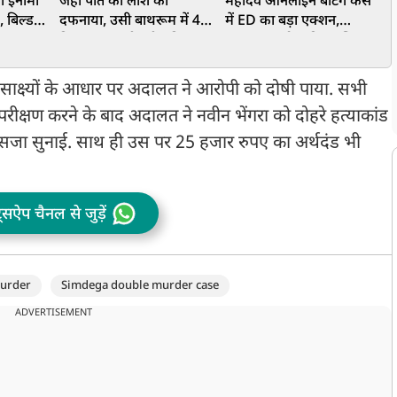
ा इनामी
जहां पति की लाश को
महादेव ऑनलाइन बेटिंग केस
प
, बिल्डर
दफनाया, उसी बाथरूम में 45
में ED का बड़ा एक्शन,
प
ा मुख्य
दिन तक नहाती रही महिला,
940.77 करोड़ की संपत्तियां
ज
आगरा की ‘कातिल’ पत्नी की
जब्त
ह
खौफनाक वारदात
य साक्ष्यों के आधार पर अदालत ने आरोपी को दोषी पाया. सभी
ा परीक्षण करने के बाद अदालत ने नवीन भेंगरा को दोहरे हत्याकांड
सजा सुनाई. साथ ही उस पर 25 हजार रुपए का अर्थदंड भी
ट्सऐप चैनल से जुड़ें
urder
Simdega double murder case
ADVERTISEMENT