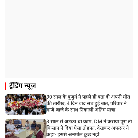
रणनीतिक मुद्दों पर हुई बात
8:23 AM
रांची: छात्रों और झारखंड सरकार के बीच आज होगी तीसरे दौर
की बातचीत
8:22 AM
देशभर में आज से 'हर घर तिरंगा' अभियान, सीएम योगी लखनऊ
में करेंगे यात्रा का शुभारंभ
8:21 AM
गाज़ियाबाद में मुठभेड़, 3 ड्रग तस्कर गिरफ्तार, 21 किलो गांजा
बरामद
ट्रेंडिंग न्यूज़
90 साल के बुजुर्ग ने पहले ही बता दी अपनी मौत
की तारीख, 4 दिन बाद सच हुई बात, परिवार ने
गाजे-बाजे के साथ निकाली अंतिम यात्रा
3 साल से अटका था काम, DM ने कराया पूरा तो
किसान ने दिया ऐसा तोहफा, देखकर अफसर ने
कहा- इससे अनमोल कुछ नहीं