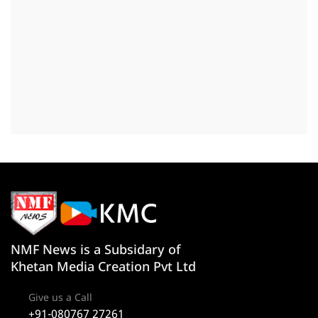
NMF News is a Subsidary of
Khetan Media Creation Pvt Ltd
Give us a Call
+91-080767 27261