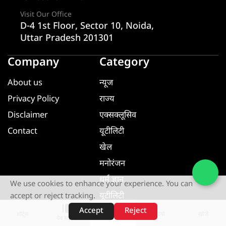
Visit Our Office
D-4 1st Floor, Sector 10, Noida,
Uttar Pradesh 201301
Company
Category
About us
न्यूज
Privacy Policy
राज्य
Disclaimer
एक्सक्लूसिव
Contact
यूटीलिटी
खेल
मनोरंजन
धर्म ज्ञान
We use cookies to enhance your experience. You can
यूटीलिटी
accept or reject tracking.
Accept
Reject
शॉर्ट्स
होम
वीडियो
खोजें
वेब स्टोरीज़