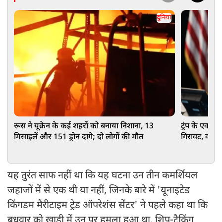
दुनिया
रूस ने यूक्रेन के कई शहरों को बनाया निशाना, 13
ट्रंप के एक फै
मिसाइलें और 151 ड्रोन दागे; दो लोगों की मौत
गिरावट, क्या 
राहत?
यह तुरंत साफ नहीं था कि यह घटना उन तीन कमर्शियल
जहाजों में से एक थी या नहीं, जिनके बारे में 'यूनाइटेड
किंगडम मैरीटाइम ट्रेड ऑपरेशंस सेंटर' ने पहले कहा था कि
बुधवार को खाड़ी में उन पर हमला हुआ था. शिप-ट्रैकिंग