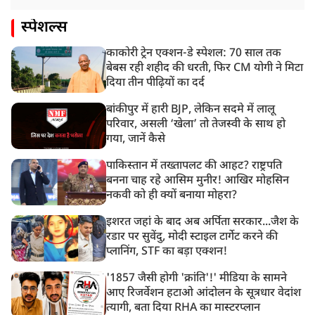
स्पेशल्स
काकोरी ट्रेन एक्शन-डे स्पेशल: 70 साल तक
बेबस रही शहीद की धरती, फिर CM योगी ने मिटा
दिया तीन पीढ़ियों का दर्द
बांकीपुर में हारी BJP, लेकिन सदमे में लालू
परिवार, असली ‘खेला’ तो तेजस्वी के साथ हो
गया, जानें कैसे
पाकिस्तान में तख्तापलट की आहट? राष्ट्रपति
बनना चाह रहे आसिम मुनीर! आखिर मोहसिन
नकवी को ही क्यों बनाया मोहरा?
इशरत जहां के बाद अब अर्पिता सरकार...जैश के
रडार पर सुवेंदु, मोदी स्टाइल टार्गेट करने की
प्लानिंग, STF का बड़ा एक्शन!
'1857 जैसी होगी 'क्रांति'!' मीडिया के सामने
आए रिजर्वेशन हटाओ आंदोलन के सूत्रधार वेदांश
त्यागी, बता दिया RHA का मास्टरप्लान