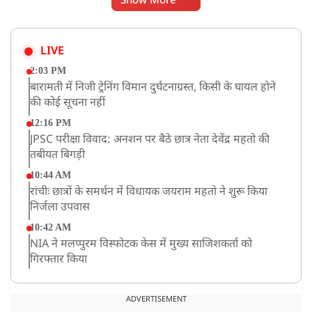
Show More
LIVE
2:03 PM
बारामती में निजी ट्रेनिंग विमान दुर्घटनाग्रस्त, किसी के घायल होने
की कोई सूचना नहीं
12:16 PM
JPSC परीक्षा विवाद: अनशन पर बैठे छात्र नेता देवेंद्र महतो की
तबीयत बिगड़ी
10:44 AM
रांचीः छात्रों के समर्थन में विधायक जयराम महतो ने शुरू किया
निर्जला उपवास
10:42 AM
NIA ने मलप्पुरम विस्फोटक केस में मुख्य साजिशकर्ता को
गिरफ्तार किया
8:26 AM
PM मोदी को आया अमेरिकी उपराष्ट्रपति जेडी वेंस का फोन,
ADVERTISEMENT