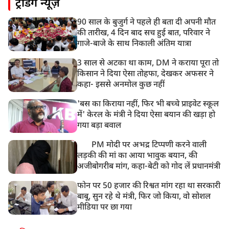
ट्रेंडिंग न्यूज़
असम बाढ़: 13 जिलों में 15 लाख से ज्यादा लोग प्रभावित, मृतकों
की संख्या 98 तक पहुंची
90 साल के बुजुर्ग ने पहले ही बता दी अपनी मौत
10:21 AM
की तारीख, 4 दिन बाद सच हुई बात, परिवार ने
हिमाचल के चंबा में बड़ा सड़क हादसा, 7 यात्रियों की मौत; 11
गाजे-बाजे के साथ निकाली अंतिम यात्रा
घायल
3 साल से अटका था काम, DM ने कराया पूरा तो
किसान ने दिया ऐसा तोहफा, देखकर अफसर ने
कहा- इससे अनमोल कुछ नहीं
'बस का किराया नहीं, फिर भी बच्चे प्राइवेट स्कूल
में' केरल के मंत्री ने दिया ऐसा बयान की खड़ा हो
गया बड़ा बवाल
PM मोदी पर अभद्र टिप्पणी करने वाली
लड़की की मां का आया भावुक बयान, की
अजीबोगरीब मांग, कहा-बेटी को गोद लें प्रधानमंत्री
फोन पर 50 हजार की रिश्वत मांग रहा था सरकारी
बाबू, सुन रहे थे मंत्री, फिर जो किया, वो सोशल
मीडिया पर छा गया