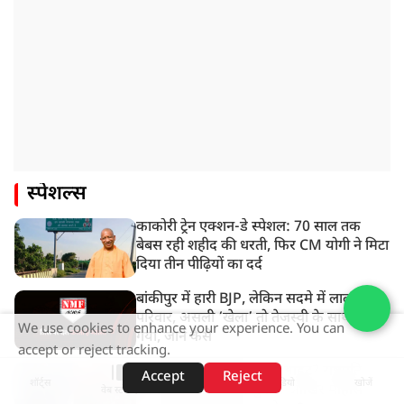
स्पेशल्स
काकोरी ट्रेन एक्शन-डे स्पेशल: 70 साल तक
बेबस रही शहीद की धरती, फिर CM योगी ने मिटा
दिया तीन पीढ़ियों का दर्द
बांकीपुर में हारी BJP, लेकिन सदमे में लालू
परिवार, असली ‘खेला’ तो तेजस्वी के साथ हो
We use cookies to enhance your experience. You can
गया, जानें कैसे
accept or reject tracking.
पाकिस्तान में तख्तापलट की आहट? राष्ट्रपति
Accept
Reject
शॉर्ट्स
होम
वीडियो
खोजें
बनना चाह रहे आसिम मुनीर! आखिर मोहसिन
वेब स्टोरीज़