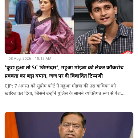
08 Aug, 2026
10:15 AM
'कुछ हुआ तो SC जिम्मेदार', महुआ मोइत्रा को लेकर कॉकरोच
प्रवक्ता का बड़ा बयान, जज पर दी विवादित टिप्पणी
CJP: 7 अगस्त को सुप्रीम कोर्ट ने महुआ मोइत्रा की उस याचिका को
खारिज कर दिया, जिसमें उन्होंने पुलिस के सामने व्यक्तिगत रूप से पेश
होने के बजाय वीडियो कॉन्फ्रेंसिंग के जरिए पेश होने की अनुमति मांगी थी.
सुनवाई के दौरान अदालत की ओर से की गई एक टिप्पणी अब चर्चा का
केंद्र बन गई है.