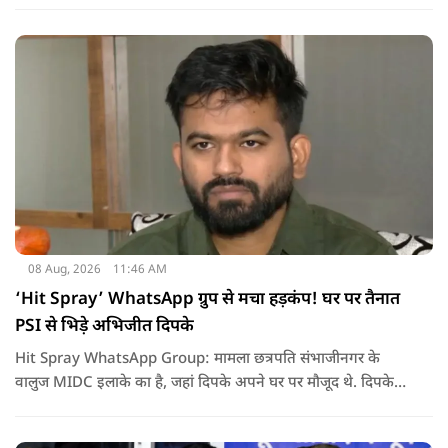
08 Aug, 2026
11:46 AM
‘Hit Spray’ WhatsApp ग्रुप से मचा हड़कंप! घर पर तैनात
PSI से भिड़े अभिजीत दिपके
Hit Spray WhatsApp Group: मामला छत्रपति संभाजीनगर के
वालुज MIDC इलाके का है, जहां दिपके अपने घर पर मौजूद थे. दिपके
का आरोप है कि सुरक्षा के लिए तैनात PSI उनसे मिलने आने वाले लोगों
को रोक रहे थे और उनके साथ ठीक तरीके से पेश नहीं आ रहे थे. इसी बात