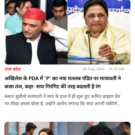
को लेकर दिपके की पुलिस अधिकारी से तीखी बहस हो गई.
उत्तर प्रदेश
08 Aug, 2026
10:50 AM
अखिलेश के PDA में 'P' का नया मतलब पंडित पर मायावती ने
कसा तंज, कहा- सपा गिरगिट की तरह बदलती है रंग
बसपा सुप्रीमो मायावती ने सपा के हाल में ही शुरू हुए कथित ब्राह्मण प्रेम
पर तीखा हमला बोला है. उन्होंने आरोप लगाया कि सपा अपनी संकीर्ण
जातिवादी राजनीति और चुनावी स्वार्थ के चलते समय-समय पर अपना
राजनीतिक रंग बदलती रही है.