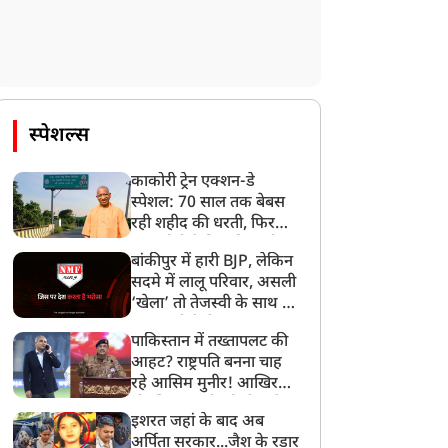
स्पेशल्स
काकोरी ट्रेन एक्शन-डे
स्पेशल: 70 साल तक बेबस
रही शहीद की धरती, फिर
CM योगी ने मिटा दिया तीन
बांकीपुर में हारी BJP, लेकिन
पीढ़ियों का दर्द
सदमे में लालू परिवार, असली
‘खेला’ तो तेजस्वी के साथ हो
गया, जानें कैसे
पाकिस्तान में तख्तापलट की
आहट? राष्ट्रपति बनना चाह
रहे आसिम मुनीर! आखिर
मोहसिन नकवी को ही क्यों
इशरत जहां के बाद अब
बनाया मोहरा?
अर्पिता सरकार...जैश के रडार