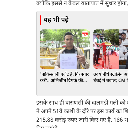
क्योंकि इससे न केवल यातायात में सुधार होगा, बल
यह भी पढ़ें
न्यूज
'पाकिस्तानी एजेंट है, गिरफ्तार
उदयनिधि स्टालिन अरे
करें'...अभिजीत दिपके की
चेन्नई में बवाल; C
बढ़ीं मुश्किलें, दिल्ली पुलिस में
नाम लेकर की थी '
शिकायत दर्ज, की गई गंभीर
मीनिंग' बात
मांग
इसके साथ ही वाराणसी की दालमंडी गली को मॉ
ने अपने 51वें काशी के दौरे पर इस कार्य का
215.88 करोड़ रुपए जारी किए गए हैं. 186 भव