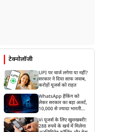
टेक्नोलॉजी
UPI पर चार्ज लगेगा या नहीं?
सरकार ने दिया साफ जवाब,
करोड़ों यूजर्स को राहत
WhatsApp हैकिंग को
लेकर सरकार का बड़ा अलर्ट,
10,000 से ज्यादा भारतीयों
को साइबर हमले से बचाया
Vi यूजर्स के लिए खुशखबरी!
गया
288 रुपये के खर्च में मिलेगा