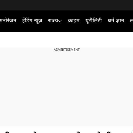
मनोरंजन
ट्रेंडिंग न्यूज़
राज्य
क्राइम
यूटीलिटी
धर्म ज्ञान
ल
ADVERTISEMENT