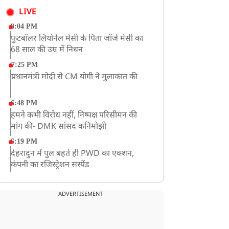
LIVE
8:04 PM
फुटबॉलर लियोनेल मेसी के पिता जॉर्ज मेसी का
68 साल की उम्र में निधन
7:25 PM
प्रधानमंत्री मोदी से CM योगी ने मुलाकात की
6:48 PM
हमने कभी विरोध नहीं, निष्पक्ष परिसीमन की
मांग की- DMK सांसद कनिमोझी
6:19 PM
देहरादुन में पुल बहते ही PWD का एक्शन,
कंपनी का रजिस्ट्रेशन सस्पेंड
3:09 PM
खराब मौसम की चेतावनी के कारण अमरनाथ
ADVERTISEMENT
यात्रा स्थगित
2:51 PM