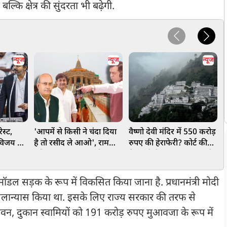
्कि क्षेत्र की सुंदरता भी बढ़ेगी.
न्यूज
न्यूज
न्यूज
स्ट,
'आपमें से किसी ने चंदा दिया
वैष्णो देवी मंदिर में 550 करोड़
C
M विजय का
है तो रसीद ले आओ', राम
रुपए की हेराफेरी? कोर्ट की
स
डबल
मंदिर पर हंगामा कर रहे
निगरानी में पंहुचा 20 टन चंडी
ल
'विपक्ष' को स्पीकर सतीश
का मामला
महाना की चुनौती
डल सड़क के रूप में विकसित किया जाना है. प्रधानमंत्री मोदी
 शिलान्यास किया था. इसके लिए राज्य सरकार की तरफ से
न, दुकान स्वामियों को 191 करोड़ रुपए मुआवजा के रूप में