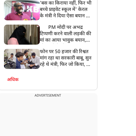
'बस का किराया नहीं, फिर भी
अनमोल कुछ नहीं
बच्चे प्राइवेट स्कूल में' केरल
के मंत्री ने दिया ऐसा बयान की
खड़ा हो गया बड़ा बवाल
PM मोदी पर अभद्र
टिप्पणी करने वाली लड़की की
मां का आया भावुक बयान,
की अजीबोगरीब मांग, कहा-
फोन पर 50 हजार की रिश्वत
बेटी को गोद लें प्रधानमंत्री
मांग रहा था सरकारी बाबू, सुन
रहे थे मंत्री, फिर जो किया, वो
सोशल मीडिया पर छा गया
अधिक
ADVERTISEMENT