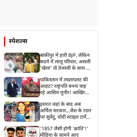
स्पेशल्स
बांकीपुर में हारी BJP, लेकिन
सदमे में लालू परिवार, असली
‘खेला’ तो तेजस्वी के साथ हो
गया, जानें कैसे
पाकिस्तान में तख्तापलट की
आहट? राष्ट्रपति बनना चाह
रहे आसिम मुनीर! आखिर
मोहसिन नकवी को ही क्यों
इशरत जहां के बाद अब
बनाया मोहरा?
अर्पिता सरकार...जैश के रडार
पर सुवेंदु, मोदी स्टाइल टार्गेट
करने की प्लानिंग, STF का
'1857 जैसी होगी 'क्रांति'!'
बड़ा एक्शन!
मीडिया के सामने आए