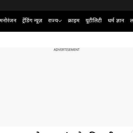
मनोरंजन
ट्रेंडिंग न्यूज़
राज्य
क्राइम
यूटीलिटी
धर्म ज्ञान
ल
ADVERTISEMENT