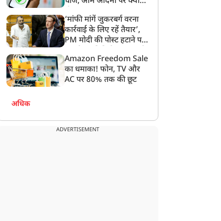
चार्ज, आम आदमी पर क्या
होगा असर?
‘मांफी मांगें जुकरबर्ग वरना
न्यूज
न्यूज
कार्रवाई के लिए रहें तैयार’,
PM मोदी की पोस्ट हटाने पर
संसदीय समिति ने Meta को
Amazon Freedom Sale
लगाई फटकार
का धमाका! फोन, TV और
AC पर 80% तक की छूट
ैष्णो देवी मंदिर में 550 करोड़
CJP की बढ़ीं मुश्किलें...12
अधिक
ुपए की हेराफेरी? कोर्ट की
साल की बच्ची को प्रदर्शन में
िगरानी में पंहुचा 20 टन चंडी
लाने पर Zero FIR की मांग,
ADVERTISEMENT
का मामला
सौरभ-अभिजीत के खिलाफ
POCSO एक्ट में शिकायत!