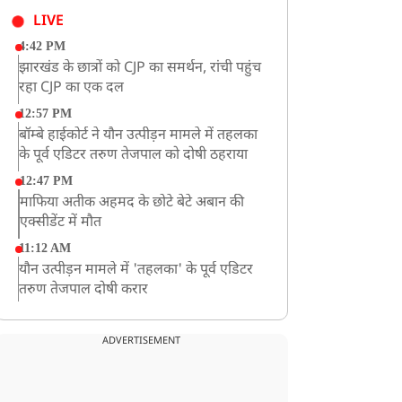
LIVE
4:42 PM
झारखंड के छात्रों को CJP का समर्थन, रांची पहुंच
रहा CJP का एक दल
12:57 PM
बॉम्बे हाईकोर्ट ने यौन उत्पीड़न मामले में तहलका
के पूर्व एडिटर तरुण तेजपाल को दोषी ठहराया
12:47 PM
माफिया अतीक अहमद के छोटे बेटे अबान की
एक्सीडेंट में मौत
11:12 AM
यौन उत्पीड़न मामले में 'तहलका' के पूर्व एडिटर
तरुण तेजपाल दोषी करार
11:05 AM
भारी हंगामे के बीच संसद की कार्यवाही दोपहर
ADVERTISEMENT
दो बजे तक के लिए स्थगित
9:38 AM