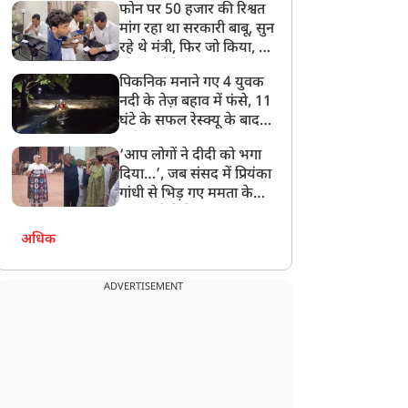
फोन पर 50 हजार की रिश्वत
बेटी को गोद लें प्रधानमंत्री
मांग रहा था सरकारी बाबू, सुन
रहे थे मंत्री, फिर जो किया, वो
सोशल मीडिया पर छा गया
पिकनिक मनाने गए 4 युवक
नदी के तेज़ बहाव में फंसे, 11
घंटे के सफल रेस्क्यू के बाद
बची जान
‘आप लोगों ने दीदी को भगा
दिया…’, जब संसद में प्रियंका
गांधी से भिड़ गए ममता के
सांसद, देखें दिलचस्प Video
अधिक
ADVERTISEMENT