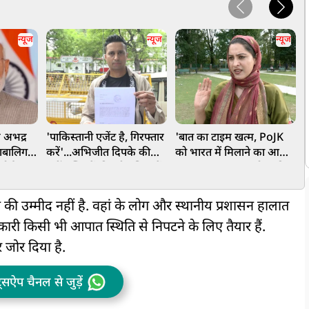
न्यूज
न्यूज
न्यूज
 अभद्र
'पाकिस्तानी एजेंट है, गिरफ्तार
'बात का टाइम खत्म, PoJK
व
नाबालिग
करें'...अभिजीत दिपके की
को भारत में मिलाने का आ
र
 कोई
बढ़ीं मुश्किलें, दिल्ली पुलिस में
गया वक्त…', पाक फौज की
न
िस ने केस
शिकायत दर्ज, की गई गंभीर
बर्बर कार्रवाई के खिलाफ उठी
मांग
कश्मीर में आवाज
ी उम्मीद नहीं है. वहां के लोग और स्थानीय प्रशासन हालात
ारी किसी भी आपात स्थिति से निपटने के लिए तैयार हैं.
र जोर दिया है.
ट्सऐप चैनल से जुड़ें