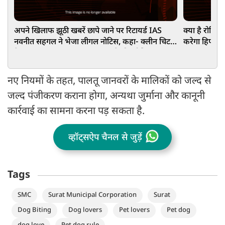
अपने खिलाफ झूठी खबरें छापे जाने पर रिटायर्ड IAS
क्या है रोमिय
नवनीत सहगल ने भेजा लीगल नोटिस, कहा- क्लीन चिट
करेगा हिफाजत
के बावजूद जानबूझकर बदनाम करने की कोशिश
नए नियमों के तहत, पालतू जानवरों के मालिकों को जल्द से
जल्द पंजीकरण कराना होगा, अन्यथा जुर्माना और कानूनी
कार्रवाई का सामना करना पड़ सकता है.
व्हॉट्सऐप चैनल से जुड़ें
Tags
SMC
Surat Municipal Corporation
Surat
Dog Biting
Dog lovers
Pet lovers
Pet dog