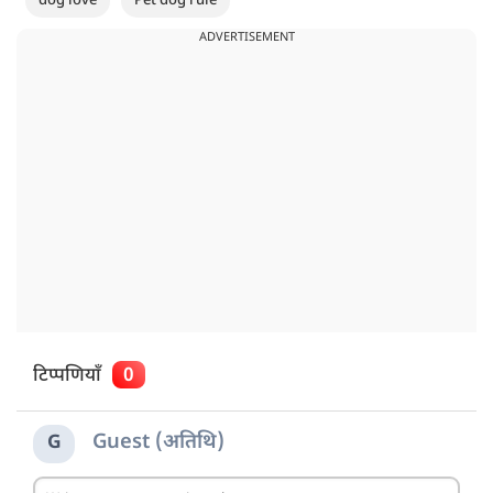
dog love
Pet dog rule
ADVERTISEMENT
टिप्पणियाँ
0
Guest (अतिथि)
G