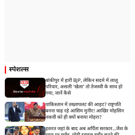
स्पेशल्स
बांकीपुर में हारी BJP, लेकिन सदमे में लालू
परिवार, असली ‘खेला’ तो तेजस्वी के साथ हो
गया, जानें कैसे
पाकिस्तान में तख्तापलट की आहट? राष्ट्रपति
बनना चाह रहे आसिम मुनीर! आखिर मोहसिन
नकवी को ही क्यों बनाया मोहरा?
इशरत जहां के बाद अब अर्पिता सरकार...जैश के