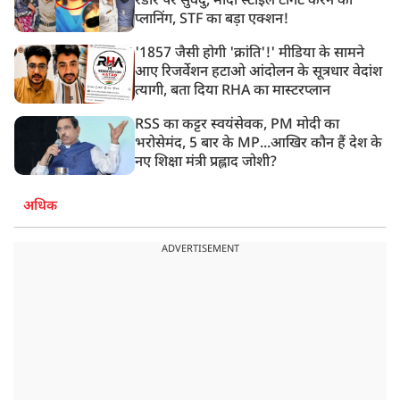
रडार पर सुवेंदु, मोदी स्टाइल टार्गेट करने की
प्लानिंग, STF का बड़ा एक्शन!
'1857 जैसी होगी 'क्रांति'!' मीडिया के सामने
आए रिजर्वेशन हटाओ आंदोलन के सूत्रधार वेदांश
त्यागी, बता दिया RHA का मास्टरप्लान
RSS का कट्टर स्वयंसेवक, PM मोदी का
भरोसेमंद, 5 बार के MP...आखिर कौन हैं देश के
नए शिक्षा मंत्री प्रह्लाद जोशी?
अधिक
ADVERTISEMENT