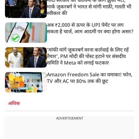
मोदी सरकार की चेतावनी के आगे झुका मेटा,
मार्क ज़ुकरबर्ग ने भारत से मांगी माफ़ी, गलती भी
स्वीकार की
अब ₹2,000 से ऊपर के UPI पेमेंट पर लग
सकता है चार्ज, आम आदमी पर क्या होगा असर?
‘मांफी मांगें जुकरबर्ग वरना कार्रवाई के लिए रहें
तैयार’, PM मोदी की पोस्ट हटाने पर संसदीय
समिति ने Meta को लगाई फटकार
Amazon Freedom Sale का धमाका! फोन,
TV और AC पर 80% तक की छूट
अधिक
ADVERTISEMENT