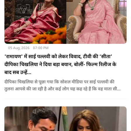
05 Aug, 2026
07:00 PM
'रामायण' में साई पल्लवी को लेकर विवाद, टीवी की ‘सीता’
दीपिका चिखलिया ने दिया बड़ा बयान, बोलीं- फिल्म रिलीज के
बाद सब उन्हें…
दीपिका चिखलिया से पूछा गया कि सोशल मीडिया पर साई पल्लवी की
तुलना आपसे की जा रही है और कई लोग यह कह रहे हैं कि वह माता सीता
के किरदार में फिट नहीं बैठतीं, इस सवाल का जवाब देते हुए दीपिका ने
कहा कि वह इस प्रतिक्रिया को किसी विवाद की तरह नहीं, बल्कि दर्शकों
के प्यार के रूप में देखती हैं.