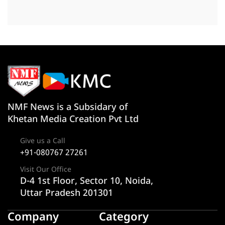
NMF News is a Subsidary of
Khetan Media Creation Pvt Ltd
Give us a Call
+91-080767 27261
Visit Our Office
D-4 1st Floor, Sector 10, Noida,
Uttar Pradesh 201301
Company
Category