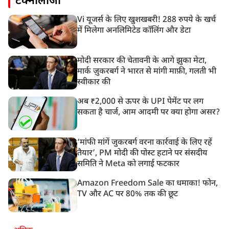
टेक्नोलॉजी
Vi यूजर्स के लिए खुशखबरी! 288 रुपये के खर्च
में मिलेगा अनलिमिटेड कॉलिंग और डेटा
मोदी सरकार की चेतावनी के आगे झुका मेटा,
मार्क ज़ुकरबर्ग ने भारत से मांगी माफ़ी, गलती भी
स्वीकार की
अब ₹2,000 से ऊपर के UPI पेमेंट पर लग
सकता है चार्ज, आम आदमी पर क्या होगा असर?
‘मांफी मांगें जुकरबर्ग वरना कार्रवाई के लिए रहें
तैयार’, PM मोदी की पोस्ट हटाने पर संसदीय
समिति ने Meta को लगाई फटकार
Amazon Freedom Sale का धमाका! फोन,
TV और AC पर 80% तक की छूट