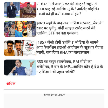
पाकिस्तान में तख्तापलट की आहट? राष्ट्रपति
बनना चाह रहे आसिम मुनीर! आखिर मोहसिन
नकवी को ही क्यों बनाया मोहरा?
इशरत जहां के बाद अब अर्पिता सरकार...जैश के
रडार पर सुवेंदु, मोदी स्टाइल टार्गेट करने की
प्लानिंग, STF का बड़ा एक्शन!
'1857 जैसी होगी 'क्रांति'!' मीडिया के सामने
आए रिजर्वेशन हटाओ आंदोलन के सूत्रधार वेदांश
त्यागी, बता दिया RHA का मास्टरप्लान
RSS का कट्टर स्वयंसेवक, PM मोदी का
भरोसेमंद, 5 बार के MP...आखिर कौन हैं देश के
नए शिक्षा मंत्री प्रह्लाद जोशी?
अधिक
ADVERTISEMENT