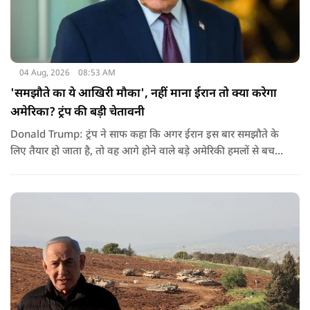
04 Aug, 2026
08:53 AM
'समझौते का ये आखिरी मौका', नहीं माना ईरान तो क्या करेगा
अमेरिका? ट्रंप की बड़ी चेतावनी
Donald Trump: ट्रंप ने साफ कहा कि अगर ईरान इस बार समझौते के
लिए तैयार हो जाता है, तो वह आगे होने वाले बड़े अमेरिकी हमलों से बच
सकता है. लेकिन अगर बातचीत बेनतिजा रही, तो अमेरिका और ज्यादा
सख्त कदम उठाने से पीछे नहीं हटेग.