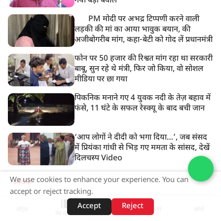
गया बड़ा बवाल
PM मोदी पर अभद्र टिप्पणी करने वाली
लड़की की मां का आया भावुक बयान, की
अजीबोगरीब मांग, कहा-बेटी को गोद लें प्रधानमंत्री
फोन पर 50 हजार की रिश्वत मांग रहा था सरकारी
बाबू, सुन रहे थे मंत्री, फिर जो किया, वो सोशल
मीडिया पर छा गया
पिकनिक मनाने गए 4 युवक नदी के तेज़ बहाव में
फंसे, 11 घंटे के सफल रेस्क्यू के बाद बची जान
‘आप लोगों ने दीदी को भगा दिया…’, जब संसद
में प्रियंका गांधी से भिड़ गए ममता के सांसद, देखें
दिलचस्प Video
We use cookies to enhance your experience. You can
अधिक
accept or reject tracking.
Accept
Reject
ADVERTISEMENT
शॉर्ट्स
होम
वीडियो
खोजें
वेब स्टोरीज़