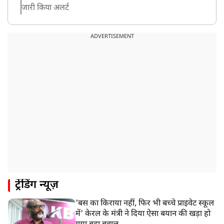
जारी किया अलर्ट
8:20 AM
भारत समेत 5 देशों पर 100% टैरिफ
ADVERTISEMENT
8:19 AM
PM मोदी आज IIT दिल्ली के दीक्षांत समारोह में शामिल होंगे
ट्रेंडिंग न्यूज़
'बस का किराया नहीं, फिर भी बच्चे प्राइवेट स्कूल
में' केरल के मंत्री ने दिया ऐसा बयान की खड़ा हो