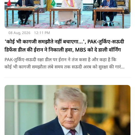
08 Aug, 2026
12:11 PM
'कोई भी कागजी समझौते नहीं बचाएगा...', PAK-तुर्किए-सऊदी
डिफेंस डील की ईरान ने निकाली हवा, MBS को दे डाली वॉर्निंग
PAK-तुर्किए-सऊदी रक्षा डील पर ईरान ने तंज कसा है और कहा है कि
कोई भी कागजी समझौता लंबे समय तक सऊदी अरब को सुरक्षा की गारंटी
नहीं दे सकता. इतना ही नहीं रियाद को ये भी चेतावनी दी कि जैसे उसके
हमलों से अमेरिका भी नहीं बचा सका वैसे ही ये डील कुछ नहीं कर पाएगी.