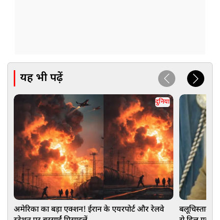
यह भी पढ़ें
दुनिया
अमेरिका का बड़ा एक्शन! ईरान के एयरपोर्ट और रेलवे
बलूचिस्तान क