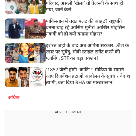
परिवार, असली ‘खेला’ तो तेजस्वी के साथ हो
गया, जानें कैसे
पाकिस्तान में तख्तापलट की आहट? राष्ट्रपति
बनना चाह रहे आसिम मुनीर! आखिर मोहसिन
नकवी को ही क्यों बनाया मोहरा?
इशरत जहां के बाद अब अर्पिता सरकार...जैश के
रडार पर सुवेंदु, मोदी स्टाइल टार्गेट करने की
प्लानिंग, STF का बड़ा एक्शन!
'1857 जैसी होगी 'क्रांति'!' मीडिया के सामने
आए रिजर्वेशन हटाओ आंदोलन के सूत्रधार वेदांश
त्यागी, बता दिया RHA का मास्टरप्लान
अधिक
ADVERTISEMENT