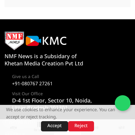
NMF News is a Subsidary of
Khetan Media Creation Pvt Ltd
Give us a Call
+91-080767 27261
Visit Our Office
D-4 1st Floor, Sector 10, Noida,
Uttar Pradesh 201301
We use cookies to enhance your experience. You can
accept or reject tracking.
Company
Category
Accept
Reject
शॉर्ट्स
होम
वीडियो
खोजें
वेब स्टोरीज़
About us
न्यूज