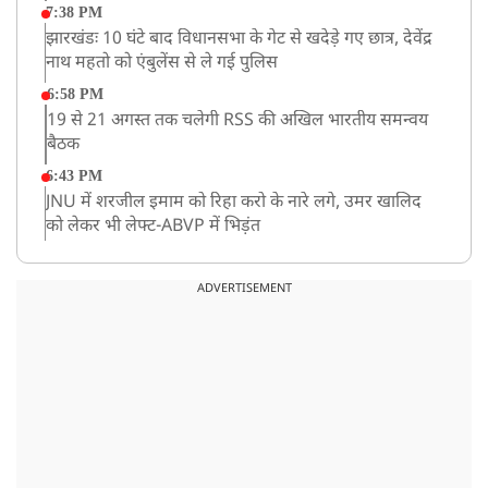
7:38 PM
झारखंडः 10 घंटे बाद विधानसभा के गेट से खदेड़े गए छात्र, देवेंद्र
नाथ महतो को एंबुलेंस से ले गई पुलिस
6:58 PM
19 से 21 अगस्त तक चलेगी RSS की अखिल भारतीय समन्वय
बैठक
6:43 PM
JNU में शरजील इमाम को रिहा करो के नारे लगे, उमर खालिद
को लेकर भी लेफ्ट-ABVP में भिड़ंत
5:03 PM
रांची में विधानसभा के गेट पर पहुंचे प्रदर्शनकारी छात्र, भारी पुलिस
ADVERTISEMENT
बल तैनात
5:02 PM
BSP के नेशनल कोर्डिनेटर आकाश आनंद ने अखिलेश यादव को
कहा ‘अंकल’!
2:31 PM
CID ने JPSC के पूर्व चेयरमैन एल ख्यांगते को किया अरेस्ट