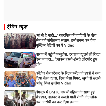
1:59 PM
केंद्रीय मंत्री रिजिजू ने कहा छात्र आंदोलन पर संसद में चर्चा को
गृह मंत्री तैयार
1:54 PM
ट्रेंडिंग न्यूज़
अभिषेक बनर्जी को आंखों के इलाज के लिए विदेश जाने की
इजाजत, SC ने लगाईं ये शर्तें!
‘मां से है माटी…’ कारगिल की वादियों के बीच
1:40 PM
सेना को संगीतमय सलाम, इमोशनल कर देगा
रांची: झारखंड विधानसभा परिसर में घुसे छात्र प्रदर्शनकारी,
मुस्लिम बेटियों का ये Video
पुलिस ने किया लाठीचार्ज
बारात में पहुंची एम्बुलेंस, दरवाजा खुलते ही दिखा
ऐसा नजारा... देखकर हंसते-हंसते लोटपोट हुए
लोग
कॉलेज केयरटेकर के रिटायरमेंट को छात्रों ने बना
दिया बेहद खास, दिया ऐसा गिफ्ट, खुशी से छलके
आंसू, दिल छू लेगा Video
बेंगलुरु में BMTC बस में महिला के साथ हुई
छेड़छाड़, ड्राइवर ने चलती गाड़ी रोकी, गेट लॉक
कर आरोपी का कर दिया इलाज