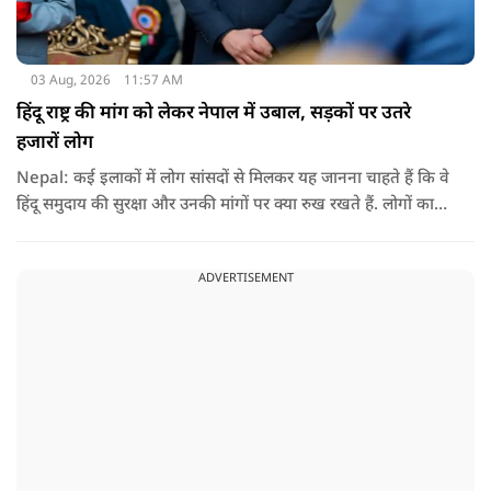
03 Aug, 2026
11:57 AM
हिंदू राष्ट्र की मांग को लेकर नेपाल में उबाल, सड़कों पर उतरे
हजारों लोग
Nepal: कई इलाकों में लोग सांसदों से मिलकर यह जानना चाहते हैं कि वे
हिंदू समुदाय की सुरक्षा और उनकी मांगों पर क्या रुख रखते हैं. लोगों का
कहना है कि उन्होंने बदलाव की उम्मीद के साथ अपने नेताओं को चुना था,
इसलिए अब वे चाहते हैं कि उनके प्रतिनिधि इस मुद्दे पर खुलकर अपनी
ADVERTISEMENT
बात रखें और संसद में भी उनकी आवाज उठाएं.