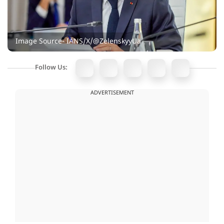
Image Source- IANS/X/@ZelenskyyUa
Follow Us:
ADVERTISEMENT