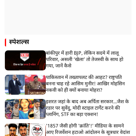
स्पेशल्स
बांकीपुर में हारी BJP, लेकिन सदमे में लालू
परिवार, असली ‘खेला’ तो तेजस्वी के साथ हो
गया, जानें कैसे
पाकिस्तान में तख्तापलट की आहट? राष्ट्रपति
बनना चाह रहे आसिम मुनीर! आखिर मोहसिन
नकवी को ही क्यों बनाया मोहरा?
इशरत जहां के बाद अब अर्पिता सरकार...जैश के
रडार पर सुवेंदु, मोदी स्टाइल टार्गेट करने की
प्लानिंग, STF का बड़ा एक्शन!
'1857 जैसी होगी 'क्रांति'!' मीडिया के सामने
आए रिजर्वेशन हटाओ आंदोलन के सूत्रधार वेदांश