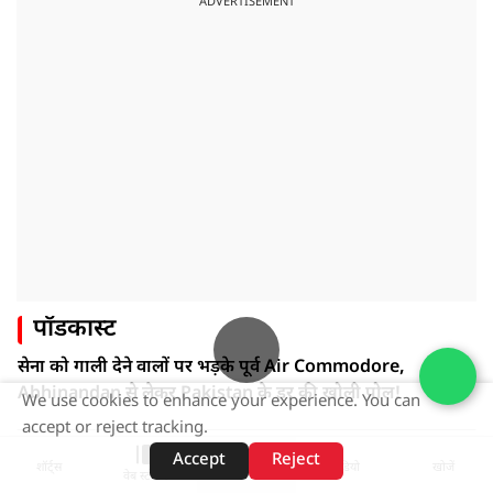
ADVERTISEMENT
पॉडकास्ट
सेना को गाली देने वालों पर भड़के पूर्व Air Commodore,
Abhinandan से लेकर Pakistan के डर की खोली पोल!
We use cookies to enhance your experience. You can
accept or reject tracking.
ADVERTISEMENT
Accept
Reject
शॉर्ट्स
होम
वीडियो
खोजें
वेब स्टोरीज़