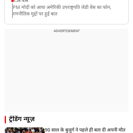
8:26 AM
PM मोदी को आया अमेरिकी उपराष्ट्रपति जेडी वेंस का फोन,
रणनीतिक मुद्दों पर हुई बात
8:23 AM
रांची: छात्रों और झारखंड सरकार के बीच आज होगी तीसरे दौर
ADVERTISEMENT
की बातचीत
8:22 AM
देशभर में आज से 'हर घर तिरंगा' अभियान, सीएम योगी लखनऊ
में करेंगे यात्रा का शुभारंभ
8:21 AM
गाज़ियाबाद में मुठभेड़, 3 ड्रग तस्कर गिरफ्तार, 21 किलो गांजा
बरामद
ट्रेंडिंग न्यूज़
90 साल के बुजुर्ग ने पहले ही बता दी अपनी मौत