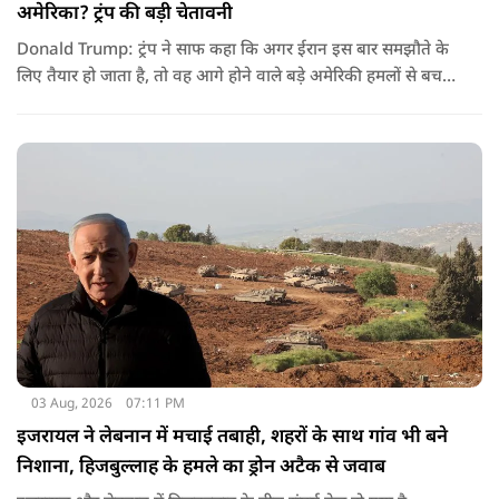
अमेरिका? ट्रंप की बड़ी चेतावनी
Donald Trump: ट्रंप ने साफ कहा कि अगर ईरान इस बार समझौते के
लिए तैयार हो जाता है, तो वह आगे होने वाले बड़े अमेरिकी हमलों से बच
सकता है. लेकिन अगर बातचीत बेनतिजा रही, तो अमेरिका और ज्यादा
सख्त कदम उठाने से पीछे नहीं हटेग.
03 Aug, 2026
07:11 PM
इजरायल ने लेबनान में मचाई तबाही, शहरों के साथ गांव भी बने
निशाना, हिजबुल्लाह के हमले का ड्रोन अटैक से जवाब