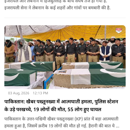
इजरायल और लेबनान में हिजबुल्लाह के बीच संघर्ष तेज हो गया है.
इजरायली सेना ने लेबनान के कई शहरों और गांवों पर बमबारी की है.
03 Aug, 2026
12:13 PM
पाकिस्तान: खैबर पख्तूनख्वा में आत्मघाती हमला, पुलिस स्टेशन
के उड़े परखच्चे, 19 लोगों की मौत, 55 लोग हुए घायल
पाकिस्तान के उत्तर-पश्चिमी खैबर पख्तूनख्वा (KP) प्रांत में बड़ा आत्मघाती
हमला हुआ है, जिसमें क़रीब 19 लोगों की मौत हो गई. हैरानी की बात ये है