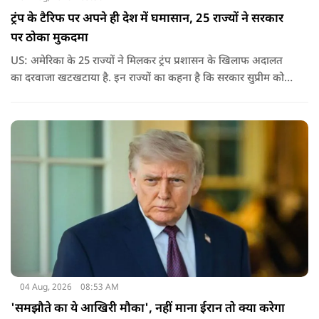
ट्रंप के टैरिफ पर अपने ही देश में घमासान, 25 राज्यों ने सरकार
पर ठोका मुकदमा
US: अमेरिका के 25 राज्यों ने मिलकर ट्रंप प्रशासन के खिलाफ अदालत
का दरवाजा खटखटाया है. इन राज्यों का कहना है कि सरकार सुप्रीम कोर्ट
के पहले दिए गए फैसले को नजरअंदाज कर रही है और बिना कानूनी
अधिकार के नया टैरिफ लागू कर रही है.
04 Aug, 2026
08:53 AM
'समझौते का ये आखिरी मौका', नहीं माना ईरान तो क्या करेगा