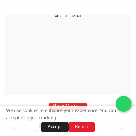
धटना आतंकवाद विरोधी शांति रैली के दौरान हुई. कहा जा रहा है कि
इसमें क़रीब 55 लोग घायल हुए हैं.
ADVERTISEMENT
Show More
We use cookies to enhance your experience. You can
accept or reject tracking.
Accept
Reject
LIVE
शॉर्ट्स
होम
वीडियो
खोजें
वेब स्टोरीज़