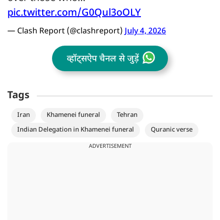
pic.twitter.com/G0Qul3oOLY
— Clash Report (@clashreport)
July 4, 2026
व्हॉट्सऐप चैनल से जुड़ें
Tags
Iran
Khamenei funeral
Tehran
Indian Delegation in Khamenei funeral
Quranic verse
ADVERTISEMENT