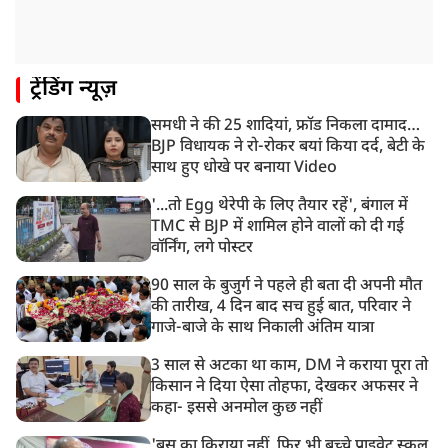
NIA ने मलप्पुरम विस्फोटक केस में मुख्य साजिशकर्ता को
गिरफ्तार किया
8:26 AM
ट्रेंडिंग न्यूज़
PM मोदी को आया अमेरिकी उपराष्ट्रपति जेडी वेंस का फोन,
रणनीतिक मुद्दों पर हुई बात
समधी ने की 25 शादियां, फ्रॉड निकला दामाद…
8:23 AM
BJP विधायक ने रो-रोकर बयां किया दर्द, बेटी के
रांची: छात्रों और झारखंड सरकार के बीच आज होगी तीसरे दौर
साथ हुए धोखे पर बनाया Video
की बातचीत
'...तो Egg थेरेपी के लिए तैयार रहें', बंगाल में
TMC से BJP में शामिल होने वालों को दी गई
वॉर्निंग, लगे पोस्टर
90 साल के बुजुर्ग ने पहले ही बता दी अपनी मौत
की तारीख, 4 दिन बाद सच हुई बात, परिवार ने
गाजे-बाजे के साथ निकाली अंतिम यात्रा
3 साल से अटका था काम, DM ने कराया पूरा तो
किसान ने दिया ऐसा तोहफा, देखकर अफसर ने
कहा- इससे अनमोल कुछ नहीं
'बस का किराया नहीं, फिर भी बच्चे प्राइवेट स्कूल