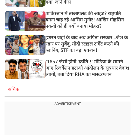
गया, जानें कैसे
पाकिस्तान में तख्तापलट की आहट? राष्ट्रपति
बनना चाह रहे आसिम मुनीर! आखिर मोहसिन
नकवी को ही क्यों बनाया मोहरा?
इशरत जहां के बाद अब अर्पिता सरकार...जैश के
रडार पर सुवेंदु, मोदी स्टाइल टार्गेट करने की
प्लानिंग, STF का बड़ा एक्शन!
'1857 जैसी होगी 'क्रांति'!' मीडिया के सामने
आए रिजर्वेशन हटाओ आंदोलन के सूत्रधार वेदांश
त्यागी, बता दिया RHA का मास्टरप्लान
अधिक
ADVERTISEMENT