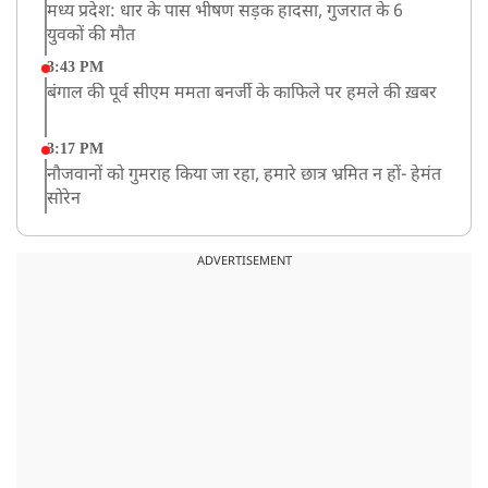
मध्य प्रदेश: धार के पास भीषण सड़क हादसा, गुजरात के 6
युवकों की मौत
3:43 PM
बंगाल की पूर्व सीएम ममता बनर्जी के काफिले पर हमले की ख़बर
3:17 PM
नौजवानों को गुमराह किया जा रहा, हमारे छात्र भ्रमित न हों- हेमंत
सोरेन
2:03 PM
बारामती में निजी ट्रेनिंग विमान दुर्घटनाग्रस्त, किसी के घायल होने
ADVERTISEMENT
की कोई सूचना नहीं
12:16 PM
JPSC परीक्षा विवाद: अनशन पर बैठे छात्र नेता देवेंद्र महतो की
तबीयत बिगड़ी
10:44 AM
रांचीः छात्रों के समर्थन में विधायक जयराम महतो ने शुरू किया
निर्जला उपवास
10:42 AM