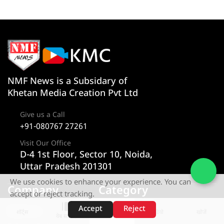
NMF News is a Subsidary of
Khetan Media Creation Pvt Ltd
Give us a Call
+91-080767 27261
Visit Our Office
D-4 1st Floor, Sector 10, Noida,
Uttar Pradesh 201301
We use cookies to enhance your experience. You can
Company
Category
accept or reject tracking.
Accept
Reject
About us
न्यूज
शॉर्ट्स
होम
वीडियो
खोजें
वेब स्टोरीज़