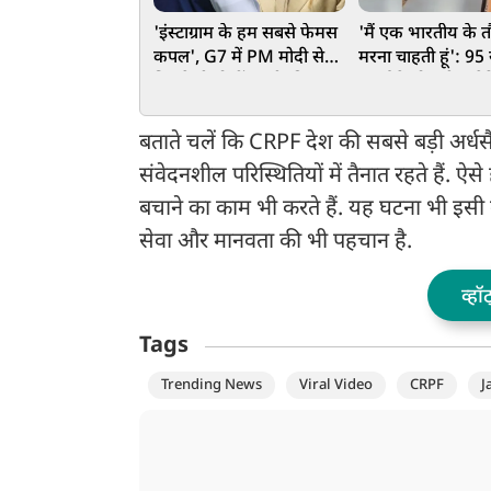
'इंस्टाग्राम के हम सबसे फेमस
'मैं एक भारतीय के त
कपल', G7 में PM मोदी से
मरना चाहती हूं': 9
मिलते ही बोलीं इटली की PM
बुजुर्ग ने छोड़ दी अम
जॉर्जिया मेलोनी, VIDEO
नागरिकता, बताई अ
वायरल
आखिरी इच्छा
बताते चलें कि CRPF देश की सबसे बड़ी अर्
संवेदनशील परिस्थितियों में तैनात रहते हैं. ऐसे
बचाने का काम भी करते हैं. यह घटना भी इसी बात
सेवा और मानवता की भी पहचान है.
व्हॉ
Tags
Trending News
Viral Video
CRPF
J