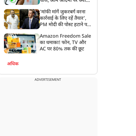
चार्ज, आम आदमी पर क्या
होगा असर?
क बाइक पर 4 पुलिसकर्मी...
बच्चे को नहीं, पहले पत्नी को
‘मांफी मांगें जुकरबर्ग वरना
बिहार का वायरल VIDEO
लगाया गले... डिलीवरी के बाद
कार्रवाई के लिए रहें तैयार’,
ेख लोगों ने पूछा-क्या इनका
पति ने जीता लाखों लोगों का
PM मोदी की पोस्ट हटाने पर
ी कटेगा चालान?
दिल, VIDEO वायरल
संसदीय समिति ने Meta को
Amazon Freedom Sale
लगाई फटकार
का धमाका! फोन, TV और
AC पर 80% तक की छूट
अधिक
ADVERTISEMENT