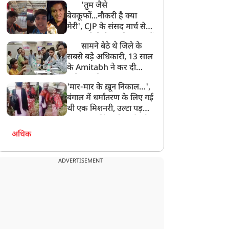
'तुम जैसे
बेवकूफों...नौकरी है क्या
मेरी', CJP के संसद मार्च से
गायब रहे विजेता दहिया, छात्रों
सामने बेठे थे जिले के
के सवाल पर मिला ये जवाब!
सबसे बड़े अधिकारी, 13 साल
के Amitabh ने कर दी
कमिशन की बात!
'मार-मार के ख़ून निकाल…',
बंगाल में धर्मांतरण के लिए गई
थी एक मिशनरी, उल्टा पड़
गया दांव…हिंदू महिला ने जो
किया, वायरल है
अधिक
ADVERTISEMENT