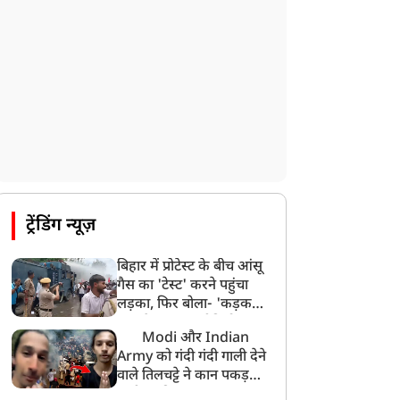
ट्रेंडिंग न्यूज़
बिहार में प्रोटेस्ट के बीच आंसू
गैस का 'टेस्ट' करने पहुंचा
लड़का, फिर बोला- 'कड़क
माल है Guys', वीडियो
Modi और Indian
वायरल
Army को गंदी गंदी गाली देने
वाले तिलचट्टे ने कान पकड़कर
मांगी माफी!