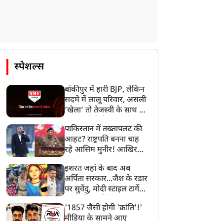
स्पेशल्स
बांकीपुर में हारी BJP, लेकिन
सदमे में लालू परिवार, असली
‘खेला’ तो तेजस्वी के साथ हो
गया, जानें कैसे
पाकिस्तान में तख्तापलट की
आहट? राष्ट्रपति बनना चाह
रहे आसिम मुनीर! आखिर
मोहसिन नकवी को ही क्यों
इशरत जहां के बाद अब
बनाया मोहरा?
अर्पिता सरकार...जैश के रडार
पर सुवेंदु, मोदी स्टाइल टार्गेट
करने की प्लानिंग, STF का
'1857 जैसी होगी 'क्रांति'!'
बड़ा एक्शन!
मीडिया के सामने आए