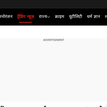
मनोरंजन
ट्रेंडिंग न्यूज़
राज्य
क्राइम
यूटीलिटी
धर्म ज्ञान
ल
ADVERTISEMENT