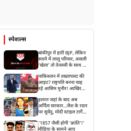
स्पेशल्स
बांकीपुर में हारी BJP, लेकिन
सदमे में लालू परिवार, असली
‘खेला’ तो तेजस्वी के साथ हो
गया, जानें कैसे
पाकिस्तान में तख्तापलट की
आहट? राष्ट्रपति बनना चाह
रहे आसिम मुनीर! आखिर
मोहसिन नकवी को ही क्यों
इशरत जहां के बाद अब
बनाया मोहरा?
ट्रेंडिंग न्यूज़
ट्रेंडिंग न्यूज़
अर्पिता सरकार...जैश के रडार
पर सुवेंदु, मोदी स्टाइल टार्गेट
करने की प्लानिंग, STF का
'1857 जैसी होगी 'क्रांति'!'
बड़ा एक्शन!
मीडिया के सामने आए