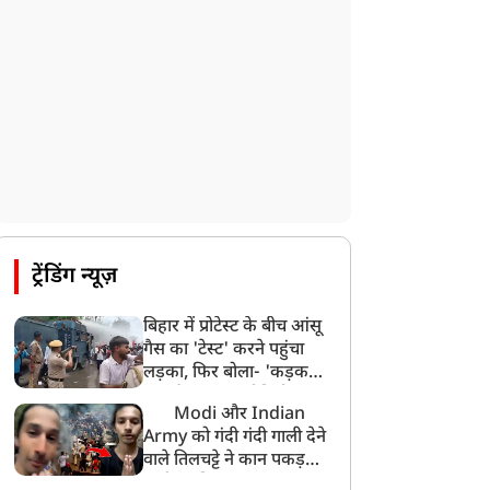
ट्रेंडिंग न्यूज़
बिहार में प्रोटेस्ट के बीच आंसू
गैस का 'टेस्ट' करने पहुंचा
लड़का, फिर बोला- 'कड़क
माल है Guys', वीडियो
Modi और Indian
वायरल
Army को गंदी गंदी गाली देने
वाले तिलचट्टे ने कान पकड़कर
मांगी माफी!