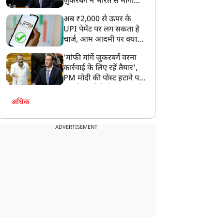
ज़ुकरबर्ग ने भारत से मांगी
माफ़ी, गलती भी स्वीकार की
अब ₹2,000 से ऊपर के
UPI पेमेंट पर लग सकता है
चार्ज, आम आदमी पर क्या
होगा असर?
‘मांफी मांगें जुकरबर्ग वरना
कार्रवाई के लिए रहें तैयार’,
PM मोदी की पोस्ट हटाने पर
संसदीय समिति ने Meta को
लगाई फटकार
अधिक
ADVERTISEMENT