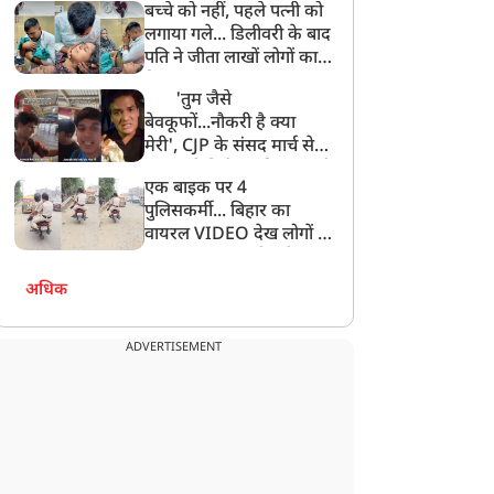
बच्चे को नहीं, पहले पत्नी को
लगाया गले... डिलीवरी के बाद
पति ने जीता लाखों लोगों का
दिल, VIDEO वायरल
'तुम जैसे
बेवकूफों...नौकरी है क्या
मेरी', CJP के संसद मार्च से
गायब रहे विजेता दहिया, छात्रों
एक बाइक पर 4
के सवाल पर मिला ये जवाब!
पुलिसकर्मी... बिहार का
वायरल VIDEO देख लोगों ने
पूछा-क्या इनका भी कटेगा
चालान?
अधिक
ADVERTISEMENT