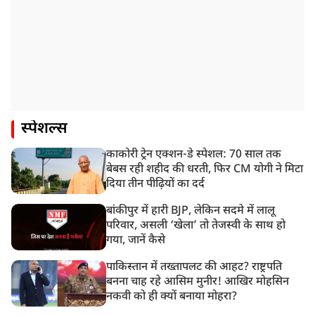
स्पेशल्स
काकोरी ट्रेन एक्शन-डे स्पेशल: 70 साल तक
बेबस रही शहीद की धरती, फिर CM योगी ने मिटा
दिया तीन पीढ़ियों का दर्द
बांकीपुर में हारी BJP, लेकिन सदमे में लालू
परिवार, असली ‘खेला’ तो तेजस्वी के साथ हो
गया, जानें कैसे
पाकिस्तान में तख्तापलट की आहट? राष्ट्रपति
बनना चाह रहे आसिम मुनीर! आखिर मोहसिन
नकवी को ही क्यों बनाया मोहरा?