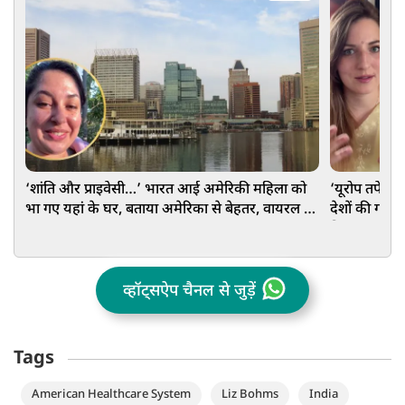
‘शांति और प्राइवेसी…’ भारत आई अमेरिकी महिला को
‘यूरोप तपे तो
भा गए यहां के घर, बताया अमेरिका से बेहतर, वायरल हो
देशों की गर्मी
गया Video
क्रिएटर Vide
व्हॉट्सऐप चैनल से जुड़ें
Tags
American Healthcare System
Liz Bohms
India