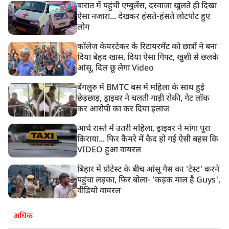
बारात में पहुंची एम्बुलेंस, दरवाजा खुलते ही दिखा
8:23 AM
ऐसा नजारा... देखकर हंसते-हंसते लोटपोट हुए
रांची: छात्रों और झारखंड सरकार के बीच आज होगी तीसरे दौर
लोग
की बातचीत
कॉलेज केयरटेकर के रिटायरमेंट को छात्रों ने बना
दिया बेहद खास, दिया ऐसा गिफ्ट, खुशी से छलके
आंसू, दिल छू लेगा Video
बेंगलुरु में BMTC बस में महिला के साथ हुई
छेड़छाड़, ड्राइवर ने चलती गाड़ी रोकी, गेट लॉक
कर आरोपी का कर दिया इलाज
आधे रास्ते में उतरी महिला, ड्राइवर ने मांगा पूरा
किराया... फिर कैमरे में कैद हो गई ऐसी बहस कि
VIDEO हुआ वायरल
बिहार में प्रोटेस्ट के बीच आंसू गैस का 'टेस्ट' करने
पहुंचा लड़का, फिर बोला- 'कड़क माल है Guys',
वीडियो वायरल
अधिक