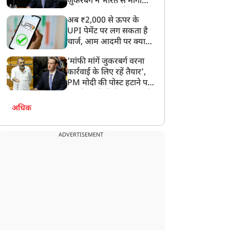
ज़ुकरबर्ग ने भारत से मांगी
माफ़ी, गलती भी स्वीकार की
अब ₹2,000 से ऊपर के
UPI पेमेंट पर लग सकता है
मैंने ममता को हराया
थलापति विजय की सरकार
चार्ज, आम आदमी पर क्या
सलिए...', PA की हत्या पर
बनने का रास्ता साफ, कांग्रेस
होगा असर?
ड़के सुवेंदु अधिकारी, बोले-
समेत इन 3 पार्टियों ने दिया
‘मांफी मांगें जुकरबर्ग वरना
यह सुनियोजित साजिश थी
समर्थन, ऐसे पूरा हुआ बहुमत
कार्रवाई के लिए रहें तैयार’,
का जादुई आंकड़ा
PM मोदी की पोस्ट हटाने पर
संसदीय समिति ने Meta को
लगाई फटकार
अधिक
ADVERTISEMENT