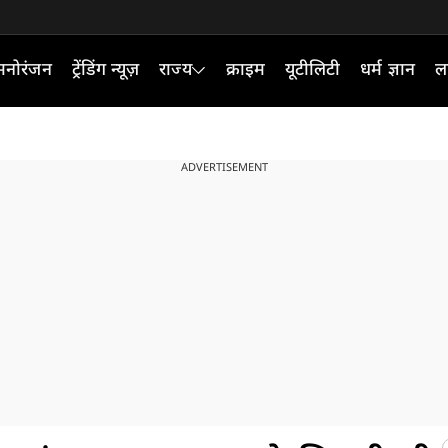
मनोरंजन
ट्रेंडिंग न्यूज़
राज्य
क्राइम
यूटीलिटी
धर्म ज्ञान
ल
ADVERTISEMENT