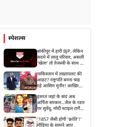
स्पेशल्स
बांकीपुर में हारी BJP, लेकिन
सदमे में लालू परिवार, असली
‘खेला’ तो तेजस्वी के साथ हो
गया, जानें कैसे
पाकिस्तान में तख्तापलट की
आहट? राष्ट्रपति बनना चाह
रहे आसिम मुनीर! आखिर
मोहसिन नकवी को ही क्यों
इशरत जहां के बाद अब
बनाया मोहरा?
अर्पिता सरकार...जैश के रडार
पर सुवेंदु, मोदी स्टाइल टार्गेट
करने की प्लानिंग, STF का
'1857 जैसी होगी 'क्रांति'!'
बड़ा एक्शन!
मीडिया के सामने आए