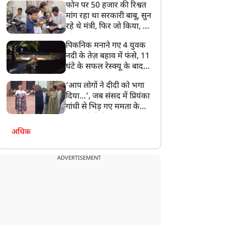
फोन पर 50 हजार की रिश्वत
बेटी को गोद लें प्रधानमंत्री
मांग रहा था सरकारी बाबू, सुन
रहे थे मंत्री, फिर जो किया, वो
सोशल मीडिया पर छा गया
पिकनिक मनाने गए 4 युवक
नदी के तेज़ बहाव में फंसे, 11
घंटे के सफल रेस्क्यू के बाद
बची जान
‘आप लोगों ने दीदी को भगा
दिया…’, जब संसद में प्रियंका
गांधी से भिड़ गए ममता के
सांसद, देखें दिलचस्प Video
अधिक
ADVERTISEMENT