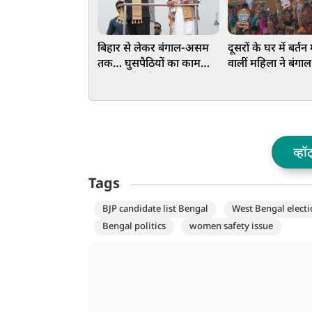
बिहार से लेकर बंगाल-असम
दूसरों के घर में बर्तन
तक… घुसपैठियों का काम
वालीं महिला ने बंगाल 
तमाम! जीत के बाद CM
लहराया जीत का भग
हिमंत का बड़ा बयान, पवन
राजनीति में दर्ज कि
खेड़ा को कहा-थैंक्यू
व्हॉ
Tags
BJP candidate list Bengal
West Bengal electi
Bengal politics
women safety issue