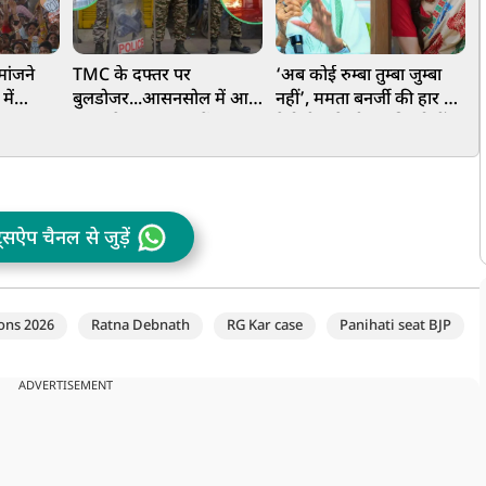
 मांजने
TMC के दफ्तर पर
‘अब कोई रुम्बा तुम्बा जुम्बा
'
में
बुलडोजर...आसनसोल में आग,
नहीं’, ममता बनर्जी की हार पर
इ
वा,
चुनाव के बाद बंगाल में बवाल!
देवोलीना ने ली चुटकी, बोलीं-
भ
या इतिहास
अब WB में आपकी शक्ल
कभी नहीं देखनी
ट्सऐप चैनल से जुड़ें
ons 2026
Ratna Debnath
RG Kar case
Panihati seat BJP
ADVERTISEMENT