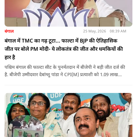
बंगाल
25 May, 2026
08:39 AM
बंगाल में TMC का गढ़ टूटा... फाल्टा में BJP की ऐतिहासिक
जीत पर बोले PM मोदी- ये लोकतंत्र की जीत और धमकियों की
हार है
पश्चिम बंगाल की फाल्टा सीट के पुनर्मतदान में बीजेपी ने बड़ी जीत दर्ज की
है. बीजेपी उम्मीदवार देबांग्शु पांडा ने CPI(M) प्रत्याशी को 1.09 लाख
वोटों से हराया, जबकि TMC चौथे स्थान पर रही. पीएम मोदी ने इसे
लोकतंत्र की जीत बताया है.