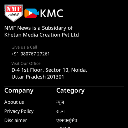
NMF News is a Subsidary of
Khetan Media Creation Pvt Ltd
Give us a Call
+91-080767 27261
Visit Our Office
D-4 1st Floor, Sector 10, Noida,
Uttar Pradesh 201301
Company
Category
About us
न्यूज
Privacy Policy
राज्य
Disclaimer
एक्सक्लूसिव