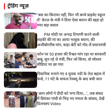
ट्रेंडिंग न्यूज़
पाकिस्तान के कब्जे वाले जम्मू और कश्मीर (PoJK) में हिंसा को
लेकर ब्रिटेन में प्रदर्शन
'बस का किराया नहीं, फिर भी बच्चे प्राइवेट स्कूल
8:50 AM
में' केरल के मंत्री ने दिया ऐसा बयान की खड़ा हो
बसपा के इकलौते विधायक उमाशंकर सिंह का देर रात निधन,
गया बड़ा बवाल
आज बलिया में होगा अंतिम संस्कार
PM मोदी पर अभद्र टिप्पणी करने वाली
लड़की की मां का आया भावुक बयान, की
अजीबोगरीब मांग, कहा-बेटी को गोद लें प्रधानमंत्री
फोन पर 50 हजार की रिश्वत मांग रहा था सरकारी
बाबू, सुन रहे थे मंत्री, फिर जो किया, वो सोशल
मीडिया पर छा गया
पिकनिक मनाने गए 4 युवक नदी के तेज़ बहाव में
फंसे, 11 घंटे के सफल रेस्क्यू के बाद बची जान
‘आप लोगों ने दीदी को भगा दिया…’, जब संसद
में प्रियंका गांधी से भिड़ गए ममता के सांसद, देखें
दिलचस्प Video