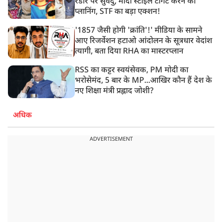
रडार पर सुवेंदु, मोदी स्टाइल टार्गेट करने की
प्लानिंग, STF का बड़ा एक्शन!
'1857 जैसी होगी 'क्रांति'!' मीडिया के सामने
आए रिजर्वेशन हटाओ आंदोलन के सूत्रधार वेदांश
त्यागी, बता दिया RHA का मास्टरप्लान
RSS का कट्टर स्वयंसेवक, PM मोदी का
भरोसेमंद, 5 बार के MP...आखिर कौन हैं देश के
नए शिक्षा मंत्री प्रह्लाद जोशी?
अधिक
ADVERTISEMENT