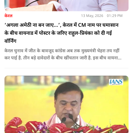
केरल
13 May, 2026
01:29 PM
‘अगला अमेठी ना बन जाए...’, केरल में CM नाम पर घमासान
के बीच वायनाड में पोस्टर के जरिए राहुल-प्रियंका को दी गई
वॉर्निंग
केरल चुनाव में जीत के बावजूद कांग्रेस अब तक मुख्यमंत्री चेहरा तय नहीं
कर पाई है. तीन बड़े दावेदारों के बीच खींचतान जारी है. इस बीच वायनाड
में राहुल गांधी और प्रियंका गांधी के खिलाफ पोस्टर लगने से राजनीतिक
तनाव और बढ़ गया है.