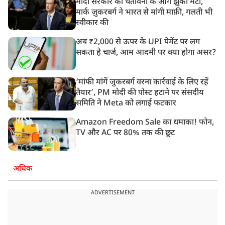
मोदी सरकार की चेतावनी के आगे झुका मेटा,
मार्क ज़ुकरबर्ग ने भारत से मांगी माफ़ी, गलती भी
स्वीकार की
अब ₹2,000 से ऊपर के UPI पेमेंट पर लग
सकता है चार्ज, आम आदमी पर क्या होगा असर?
‘मांफी मांगें जुकरबर्ग वरना कार्रवाई के लिए रहें
तैयार’, PM मोदी की पोस्ट हटाने पर संसदीय
समिति ने Meta को लगाई फटकार
Amazon Freedom Sale का धमाका! फोन,
TV और AC पर 80% तक की छूट
अधिक
ADVERTISEMENT