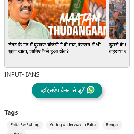
लेफ्ट के गढ़ में घुसकर बीजेपी ने दी मात, केरलम में भी
दूसरों के घर मे
खुला खाता, जानिए कैसे हुआ खेल?
लहराया जीत क
INPUT- IANS
व्हॉट्सऐप चैनल से जुड़ें
Tags
Falta Re-Polling
Voting underway in Falta
Bengal
voters