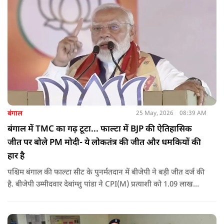
बंगाल
25 May, 2026
08:39 AM
बंगाल में TMC का गढ़ टूटा... फाल्टा में BJP की ऐतिहासिक
जीत पर बोले PM मोदी- ये लोकतंत्र की जीत और धमकियों की
हार है
पश्चिम बंगाल की फाल्टा सीट के पुनर्मतदान में बीजेपी ने बड़ी जीत दर्ज की
है. बीजेपी उम्मीदवार देबांग्शु पांडा ने CPI(M) प्रत्याशी को 1.09 लाख
वोटों से हराया, जबकि TMC चौथे स्थान पर रही. पीएम मोदी ने इसे
लोकतंत्र की जीत बताया है.