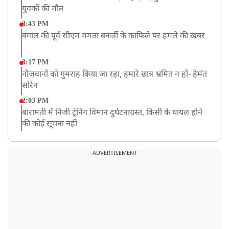
युवकों की मौत
3:43 PM
बंगाल की पूर्व सीएम ममता बनर्जी के काफिले पर हमले की ख़बर
3:17 PM
नौजवानों को गुमराह किया जा रहा, हमारे छात्र भ्रमित न हों- हेमंत
सोरेन
2:03 PM
बारामती में निजी ट्रेनिंग विमान दुर्घटनाग्रस्त, किसी के घायल होने
की कोई सूचना नहीं
12:16 PM
JPSC परीक्षा विवाद: अनशन पर बैठे छात्र नेता देवेंद्र महतो की
ADVERTISEMENT
तबीयत बिगड़ी
10:44 AM
रांचीः छात्रों के समर्थन में विधायक जयराम महतो ने शुरू किया
निर्जला उपवास
10:42 AM
NIA ने मलप्पुरम विस्फोटक केस में मुख्य साजिशकर्ता को