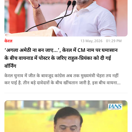
केरल
13 May, 2026
01:29 PM
‘अगला अमेठी ना बन जाए...’, केरल में CM नाम पर घमासान
के बीच वायनाड में पोस्टर के जरिए राहुल-प्रियंका को दी गई
वॉर्निंग
केरल चुनाव में जीत के बावजूद कांग्रेस अब तक मुख्यमंत्री चेहरा तय नहीं
कर पाई है. तीन बड़े दावेदारों के बीच खींचतान जारी है. इस बीच वायनाड
में राहुल गांधी और प्रियंका गांधी के खिलाफ पोस्टर लगने से राजनीतिक
तनाव और बढ़ गया है.