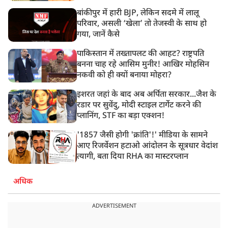
बांकीपुर में हारी BJP, लेकिन सदमे में लालू
परिवार, असली ‘खेला’ तो तेजस्वी के साथ हो
गया, जानें कैसे
पाकिस्तान में तख्तापलट की आहट? राष्ट्रपति
बनना चाह रहे आसिम मुनीर! आखिर मोहसिन
नकवी को ही क्यों बनाया मोहरा?
इशरत जहां के बाद अब अर्पिता सरकार...जैश के
रडार पर सुवेंदु, मोदी स्टाइल टार्गेट करने की
प्लानिंग, STF का बड़ा एक्शन!
'1857 जैसी होगी 'क्रांति'!' मीडिया के सामने
आए रिजर्वेशन हटाओ आंदोलन के सूत्रधार वेदांश
त्यागी, बता दिया RHA का मास्टरप्लान
अधिक
ADVERTISEMENT