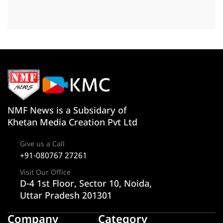
NMF News is a Subsidary of
Khetan Media Creation Pvt Ltd
Give us a Call
+91-080767 27261
Visit Our Office
D-4 1st Floor, Sector 10, Noida,
Uttar Pradesh 201301
Company
Category