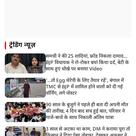
गिरफ्तार किया
8:26 AM
PM मोदी को आया अमेरिकी उपराष्ट्रपति जेडी वेंस का फोन,
रणनीतिक मुद्दों पर हुई बात
8:23 AM
ट्रेंडिंग न्यूज़
रांची: छात्रों और झारखंड सरकार के बीच आज होगी तीसरे दौर
की बातचीत
समधी ने की 25 शादियां, फ्रॉड निकला दामाद…
8:22 AM
BJP विधायक ने रो-रोकर बयां किया दर्द, बेटी के
देशभर में आज से 'हर घर तिरंगा' अभियान, सीएम योगी लखनऊ
साथ हुए धोखे पर बनाया Video
में करेंगे यात्रा का शुभारंभ
'...तो Egg थेरेपी के लिए तैयार रहें', बंगाल में
TMC से BJP में शामिल होने वालों को दी गई
वॉर्निंग, लगे पोस्टर
90 साल के बुजुर्ग ने पहले ही बता दी अपनी मौत
की तारीख, 4 दिन बाद सच हुई बात, परिवार ने
गाजे-बाजे के साथ निकाली अंतिम यात्रा
3 साल से अटका था काम, DM ने कराया पूरा तो
किसान ने दिया ऐसा तोहफा, देखकर अफसर ने