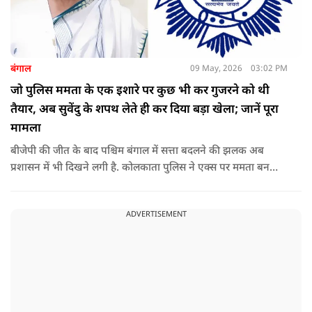
बंगाल
09 May, 2026
03:02 PM
जो पुलिस ममता के एक इशारे पर कुछ भी कर गुजरने को थी
तैयार, अब सुवेंदु के शपथ लेते ही कर दिया बड़ा खेला; जानें पूरा
मामला
बीजेपी की जीत के बाद पश्चिम बंगाल में सत्ता बदलने की झलक अब
प्रशासन में भी दिखने लगी है. कोलकाता पुलिस ने एक्स पर ममता बनर्जी
और अभिषेक बनर्जी को अनफॉलो कर नरेंद्र मोदी और अमित शाह को
फॉलो करना शुरू कर दिया है, जिसे बदलते राजनीतिक समीकरणों का बड़ा
ADVERTISEMENT
संकेत माना जा रहा है.