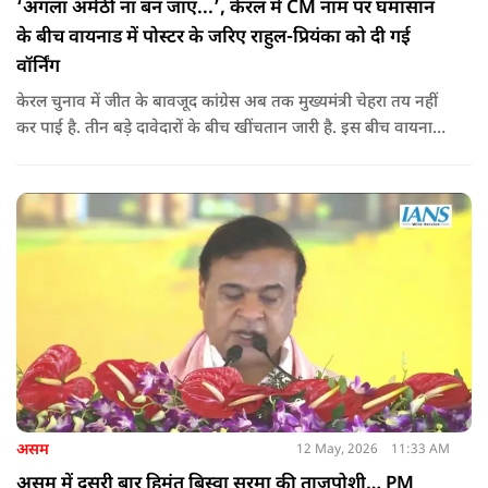
‘अगला अमेठी ना बन जाए...’, केरल में CM नाम पर घमासान
के बीच वायनाड में पोस्टर के जरिए राहुल-प्रियंका को दी गई
वॉर्निंग
केरल चुनाव में जीत के बावजूद कांग्रेस अब तक मुख्यमंत्री चेहरा तय नहीं
कर पाई है. तीन बड़े दावेदारों के बीच खींचतान जारी है. इस बीच वायनाड
में राहुल गांधी और प्रियंका गांधी के खिलाफ पोस्टर लगने से राजनीतिक
तनाव और बढ़ गया है.
असम
12 May, 2026
11:33 AM
असम में दूसरी बार हिमंत बिस्वा सरमा की ताजपोशी… PM