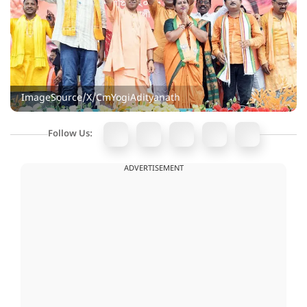
ImageSource/X/CmYogiAdityanath
Follow Us:
ADVERTISEMENT