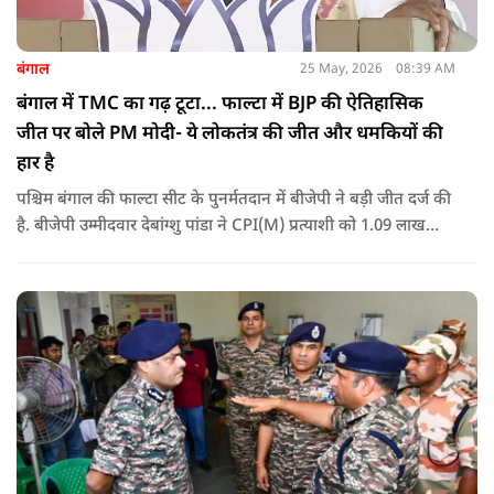
बंगाल
25 May, 2026
08:39 AM
बंगाल में TMC का गढ़ टूटा... फाल्टा में BJP की ऐतिहासिक
जीत पर बोले PM मोदी- ये लोकतंत्र की जीत और धमकियों की
हार है
पश्चिम बंगाल की फाल्टा सीट के पुनर्मतदान में बीजेपी ने बड़ी जीत दर्ज की
है. बीजेपी उम्मीदवार देबांग्शु पांडा ने CPI(M) प्रत्याशी को 1.09 लाख
वोटों से हराया, जबकि TMC चौथे स्थान पर रही. पीएम मोदी ने इसे
लोकतंत्र की जीत बताया है.