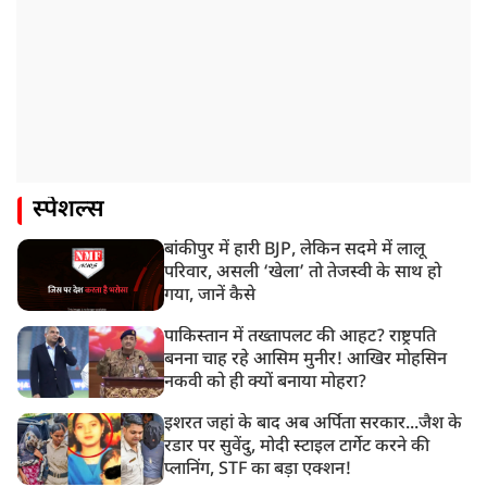
स्पेशल्स
बांकीपुर में हारी BJP, लेकिन सदमे में लालू
परिवार, असली ‘खेला’ तो तेजस्वी के साथ हो
गया, जानें कैसे
पाकिस्तान में तख्तापलट की आहट? राष्ट्रपति
बनना चाह रहे आसिम मुनीर! आखिर मोहसिन
नकवी को ही क्यों बनाया मोहरा?
इशरत जहां के बाद अब अर्पिता सरकार...जैश के
रडार पर सुवेंदु, मोदी स्टाइल टार्गेट करने की
प्लानिंग, STF का बड़ा एक्शन!