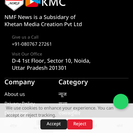
NMF News is a Subsidary of
Khetan Media Creation Pvt Ltd
Give us a Call
+91-080767 27261
Visit Our Office
D-4 1st Floor, Sector 10, Noida,
Uttar Pradesh 201301
Company
Category
About us
न्यूज
Privacy Policy
राज्य
We use cookies to enhance your experience. You can
Disclaimer
एक्सक्लूसिव
accept or reject tracking.
Contact
यूटीलिटी
Accept
Reject
शॉर्ट्स
होम
वीडियो
खोजें
वेब स्टोरीज़
खेल