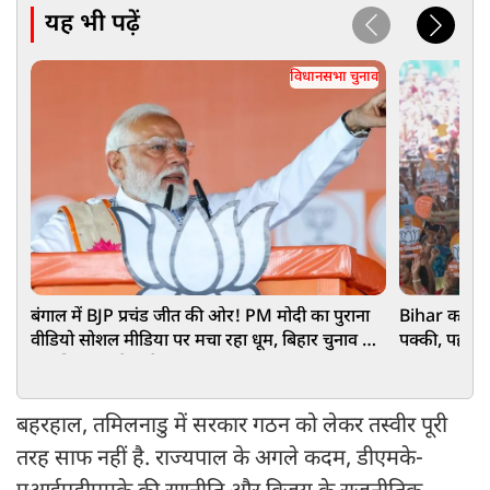
यह भी पढ़ें
विधानसभा चुनाव
बंगाल में BJP प्रचंड जीत की ओर! PM मोदी का पुराना
Bihar का गुम
वीडियो सोशल मीडिया पर मचा रहा धूम, बिहार चुनाव के
पक्की, पहले 
बाद किया था ऐसा ऐलान
बहरहाल, तमिलनाडु में सरकार गठन को लेकर तस्वीर पूरी
तरह साफ नहीं है. राज्यपाल के अगले कदम, डीएमके-