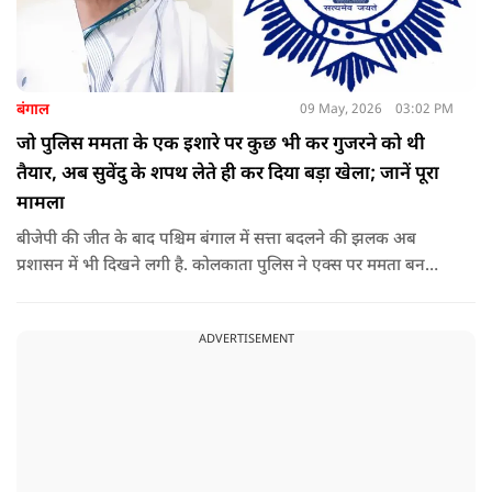
बंगाल
09 May, 2026
03:02 PM
जो पुलिस ममता के एक इशारे पर कुछ भी कर गुजरने को थी
तैयार, अब सुवेंदु के शपथ लेते ही कर दिया बड़ा खेला; जानें पूरा
मामला
बीजेपी की जीत के बाद पश्चिम बंगाल में सत्ता बदलने की झलक अब
प्रशासन में भी दिखने लगी है. कोलकाता पुलिस ने एक्स पर ममता बनर्जी
और अभिषेक बनर्जी को अनफॉलो कर नरेंद्र मोदी और अमित शाह को
फॉलो करना शुरू कर दिया है, जिसे बदलते राजनीतिक समीकरणों का बड़ा
ADVERTISEMENT
संकेत माना जा रहा है.