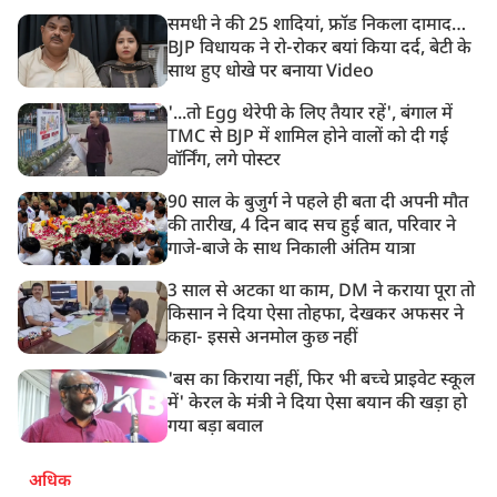
रणनीतिक मुद्दों पर हुई बात
समधी ने की 25 शादियां, फ्रॉड निकला दामाद…
8:23 AM
BJP विधायक ने रो-रोकर बयां किया दर्द, बेटी के
रांची: छात्रों और झारखंड सरकार के बीच आज होगी तीसरे दौर
साथ हुए धोखे पर बनाया Video
की बातचीत
'...तो Egg थेरेपी के लिए तैयार रहें', बंगाल में
TMC से BJP में शामिल होने वालों को दी गई
वॉर्निंग, लगे पोस्टर
90 साल के बुजुर्ग ने पहले ही बता दी अपनी मौत
की तारीख, 4 दिन बाद सच हुई बात, परिवार ने
गाजे-बाजे के साथ निकाली अंतिम यात्रा
3 साल से अटका था काम, DM ने कराया पूरा तो
किसान ने दिया ऐसा तोहफा, देखकर अफसर ने
कहा- इससे अनमोल कुछ नहीं
'बस का किराया नहीं, फिर भी बच्चे प्राइवेट स्कूल
में' केरल के मंत्री ने दिया ऐसा बयान की खड़ा हो
गया बड़ा बवाल
अधिक