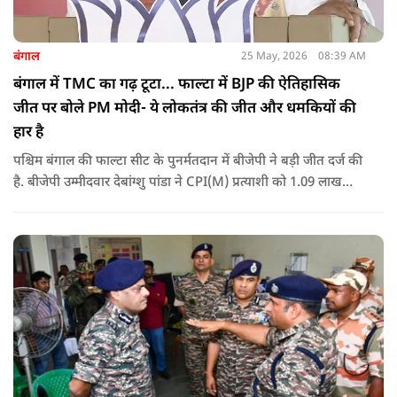
बंगाल
25 May, 2026
08:39 AM
बंगाल में TMC का गढ़ टूटा... फाल्टा में BJP की ऐतिहासिक
जीत पर बोले PM मोदी- ये लोकतंत्र की जीत और धमकियों की
हार है
पश्चिम बंगाल की फाल्टा सीट के पुनर्मतदान में बीजेपी ने बड़ी जीत दर्ज की
है. बीजेपी उम्मीदवार देबांग्शु पांडा ने CPI(M) प्रत्याशी को 1.09 लाख
वोटों से हराया, जबकि TMC चौथे स्थान पर रही. पीएम मोदी ने इसे
लोकतंत्र की जीत बताया है.