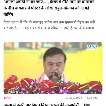
‘अगला अमेठी ना बन जाए...’, केरल में CM नाम पर घमासान
के बीच वायनाड में पोस्टर के जरिए राहुल-प्रियंका को दी गई
वॉर्निंग
केरल चुनाव में जीत के बावजूद कांग्रेस अब तक मुख्यमंत्री चेहरा तय नहीं
कर पाई है. तीन बड़े दावेदारों के बीच खींचतान जारी है. इस बीच वायनाड
में राहुल गांधी और प्रियंका गांधी के खिलाफ पोस्टर लगने से राजनीतिक
तनाव और बढ़ गया है.
असम
12 May, 2026
11:33 AM
असम में दूसरी बार हिमंत बिस्वा सरमा की ताजपोशी… PM