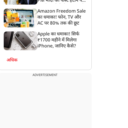
PM मोदी की पोस्ट हटाने पर
संसदीय समिति ने Meta को
Amazon Freedom Sale
लगाई फटकार
का धमाका! फोन, TV और
AC पर 80% तक की छूट
विधानसभा चुनाव
विधानसभा चुनाव
Apple का धमाका! सिर्फ
₹1700 महीने में मिलेगा
iPhone, जानिए कैसे?
अधिक
ांग्रेस से शुरू किया
सुवेंदु ने कैसे उखाड़ा TMC का
ADVERTISEMENT
राजनीतिक सफर, ढहाया
'बरगद का पेड़', दिलचस्प है
दीदी' का किला, जानें बंगाल
ममता के गुरुर को चुनौती देने
े नए 'अधिकारी' का
की वो कहानी
राजनीतिक इतिहास