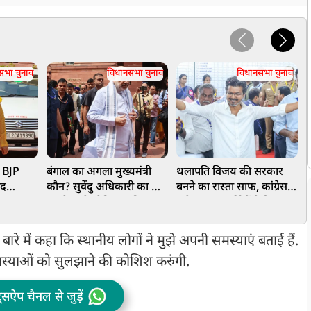
सभा चुनाव
विधानसभा चुनाव
विधानसभा चुनाव
ं BJP
बंगाल का अगला मुख्यमंत्री
थलापति विजय की सरकार
क
ाद
कौन? सुवेंदु अधिकारी का नाम
बनने का रास्ता साफ, कांग्रेस
 TMC
सबसे आगे, लेकिन अमित शाह
समेत इन 3 पार्टियों ने दिया
'
 ने खोल
कर सकते हैं किसी नए नाम
समर्थन, ऐसे पूरा हुआ बहुमत
क
का ऐलान
का जादुई आंकड़ा
 बारे में कहा कि स्थानीय लोगों ने मुझे अपनी समस्याएं बताई हैं.
स्याओं को सुलझाने की कोशिश करुंगी.
ट्सऐप चैनल से जुड़ें