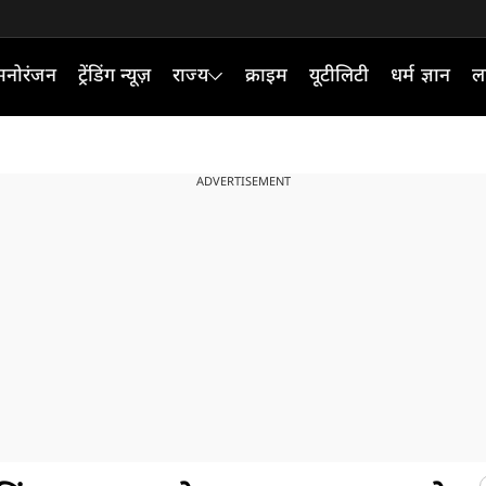
मनोरंजन
ट्रेंडिंग न्यूज़
राज्य
क्राइम
यूटीलिटी
धर्म ज्ञान
ल
ADVERTISEMENT