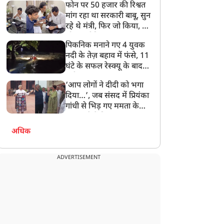
फोन पर 50 हजार की रिश्वत
बेटी को गोद लें प्रधानमंत्री
मांग रहा था सरकारी बाबू, सुन
रहे थे मंत्री, फिर जो किया, वो
सोशल मीडिया पर छा गया
पिकनिक मनाने गए 4 युवक
नदी के तेज़ बहाव में फंसे, 11
घंटे के सफल रेस्क्यू के बाद
बची जान
‘आप लोगों ने दीदी को भगा
दिया…’, जब संसद में प्रियंका
गांधी से भिड़ गए ममता के
सांसद, देखें दिलचस्प Video
अधिक
ADVERTISEMENT