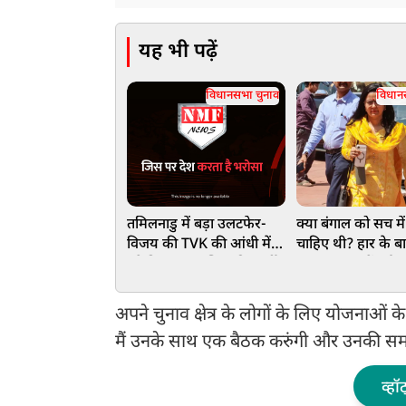
यह भी पढ़ें
विधानसभा चुनाव
विधान
तमिलनाडु में बड़ा उलटफेर-
क्या बंगाल को सच मे
विजय की TVK की आंधी में
चाहिए थी? हार के ब
उड़े दिग्गज, स्टालिन की कुर्सी
‘अज्ञातवास’ में गईं
पर संकट के बादल
सांसद महुआ मोइत्रा
दिए सारे राज!
अपने चुनाव क्षेत्र के लोगों के लिए योजनाओं के
मैं उनके साथ एक बैठक करुंगी और उनकी सम
व्हॉ