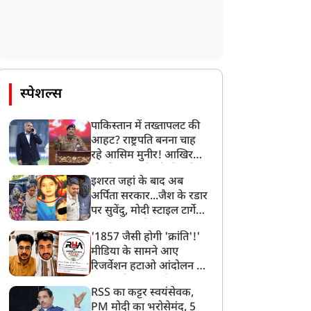
स्पेशल्स
पाकिस्तान में तख्तापलट की
आहट? राष्ट्रपति बनना चाह
रहे आसिम मुनीर! आखिर
मोहसिन नकवी को ही क्यों
इशरत जहां के बाद अब
बनाया मोहरा?
अर्पिता सरकार...जैश के रडार
पर सुवेंदु, मोदी स्टाइल टार्गेट
करने की प्लानिंग, STF का
'1857 जैसी होगी 'क्रांति'!'
बड़ा एक्शन!
मीडिया के सामने आए
रिजर्वेशन हटाओ आंदोलन के
सूत्रधार वेदांश त्यागी, बता
RSS का कट्टर स्वयंसेवक,
दिया RHA का मास्टरप्लान
PM मोदी का भरोसेमंद, 5