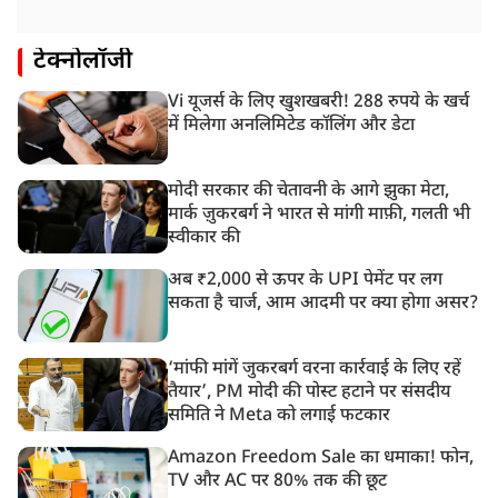
टेक्नोलॉजी
Vi यूजर्स के लिए खुशखबरी! 288 रुपये के खर्च
में मिलेगा अनलिमिटेड कॉलिंग और डेटा
मोदी सरकार की चेतावनी के आगे झुका मेटा,
मार्क ज़ुकरबर्ग ने भारत से मांगी माफ़ी, गलती भी
स्वीकार की
अब ₹2,000 से ऊपर के UPI पेमेंट पर लग
सकता है चार्ज, आम आदमी पर क्या होगा असर?
‘मांफी मांगें जुकरबर्ग वरना कार्रवाई के लिए रहें
तैयार’, PM मोदी की पोस्ट हटाने पर संसदीय
समिति ने Meta को लगाई फटकार
Amazon Freedom Sale का धमाका! फोन,
TV और AC पर 80% तक की छूट