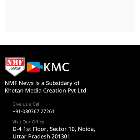
NMF News is a Subsidary of
Khetan Media Creation Pvt Ltd
Give us a Call
+91-080767 27261
Visit Our Office
D-4 1st Floor, Sector 10, Noida,
Uttar Pradesh 201301