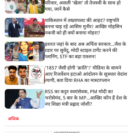
परिवार, असली ‘खेला’ तो तेजस्वी के साथ हो
गया, जानें कैसे
पाकिस्तान में तख्तापलट की आहट? राष्ट्रपति
बनना चाह रहे आसिम मुनीर! आखिर मोहसिन
नकवी को ही क्यों बनाया मोहरा?
इशरत जहां के बाद अब अर्पिता सरकार...जैश के
रडार पर सुवेंदु, मोदी स्टाइल टार्गेट करने की
प्लानिंग, STF का बड़ा एक्शन!
'1857 जैसी होगी 'क्रांति'!' मीडिया के सामने
आए रिजर्वेशन हटाओ आंदोलन के सूत्रधार वेदांश
त्यागी, बता दिया RHA का मास्टरप्लान
RSS का कट्टर स्वयंसेवक, PM मोदी का
भरोसेमंद, 5 बार के MP...आखिर कौन हैं देश के
नए शिक्षा मंत्री प्रह्लाद जोशी?
अधिक