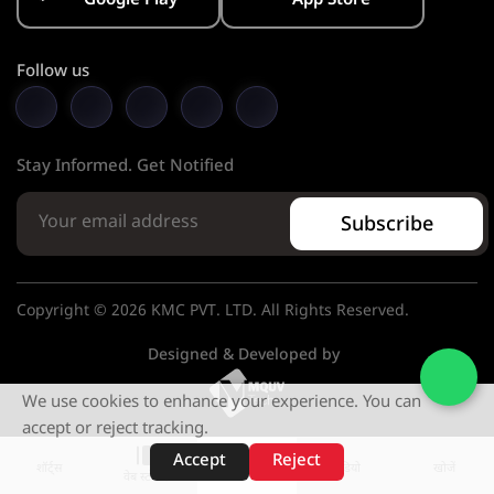
Google Play
App Store
Follow us
Stay Informed. Get Notified
Subscribe
Copyright © 2026 KMC PVT. LTD. All Rights Reserved.
Designed & Developed by
We use cookies to enhance your experience. You can
accept or reject tracking.
Accept
Reject
शॉर्ट्स
होम
वीडियो
खोजें
वेब स्टोरीज़