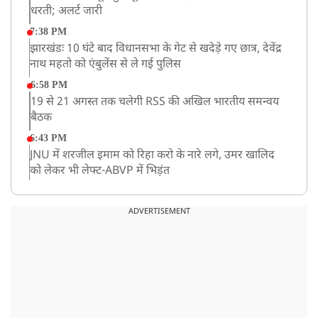
धरती; अलर्ट जारी
7:38 PM
झारखंडः 10 घंटे बाद विधानसभा के गेट से खदेड़े गए छात्र, देवेंद्र
नाथ महतो को एंबुलेंस से ले गई पुलिस
6:58 PM
19 से 21 अगस्त तक चलेगी RSS की अखिल भारतीय समन्वय
बैठक
6:43 PM
JNU में शरजील इमाम को रिहा करो के नारे लगे, उमर खालिद
को लेकर भी लेफ्ट-ABVP में भिड़ंत
5:03 PM
रांची में विधानसभा के गेट पर पहुंचे प्रदर्शनकारी छात्र, भारी पुलिस
ADVERTISEMENT
बल तैनात
5:02 PM
BSP के नेशनल कोर्डिनेटर आकाश आनंद ने अखिलेश यादव को
कहा ‘अंकल’!
2:31 PM
CID ने JPSC के पूर्व चेयरमैन एल ख्यांगते को किया अरेस्ट