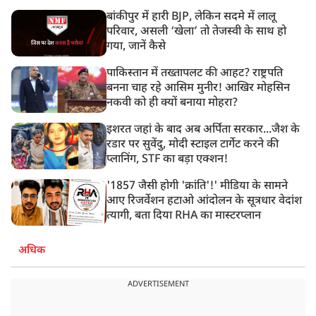
बांकीपुर में हारी BJP, लेकिन सदमे में लालू
परिवार, असली ‘खेला’ तो तेजस्वी के साथ हो
गया, जानें कैसे
पाकिस्तान में तख्तापलट की आहट? राष्ट्रपति
बनना चाह रहे आसिम मुनीर! आखिर मोहसिन
नकवी को ही क्यों बनाया मोहरा?
इशरत जहां के बाद अब अर्पिता सरकार...जैश के
रडार पर सुवेंदु, मोदी स्टाइल टार्गेट करने की
प्लानिंग, STF का बड़ा एक्शन!
'1857 जैसी होगी 'क्रांति'!' मीडिया के सामने
आए रिजर्वेशन हटाओ आंदोलन के सूत्रधार वेदांश
त्यागी, बता दिया RHA का मास्टरप्लान
अधिक
ADVERTISEMENT