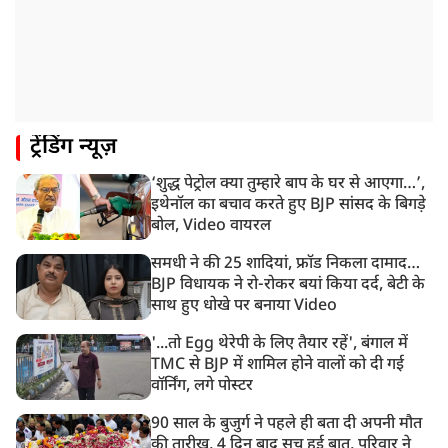
1:59 PM
केंद्रीय मंत्री रिजिजू ने कहा छात्र आंदोलन पर संसद में चर्चा को
गृह मंत्री तैयार
1:54 PM
ट्रेंडिंग न्यूज़
अभिषेक बनर्जी को आंखों के इलाज के लिए विदेश जाने की
इजाजत, SC ने लगाईं ये शर्तें!
‘शुद्ध पेट्रोल क्या तुम्हारे बाप के घर से आएगा…’,
1:40 PM
इथेनॉल का बचाव करते हुए BJP सांसद के बिगड़े
रांची: झारखंड विधानसभा परिसर में घुसे छात्र प्रदर्शनकारी,
बोल, Video वायरल
पुलिस ने किया लाठीचार्ज
समधी ने की 25 शादियां, फ्रॉड निकला दामाद…
BJP विधायक ने रो-रोकर बयां किया दर्द, बेटी के
साथ हुए धोखे पर बनाया Video
'...तो Egg थेरेपी के लिए तैयार रहें', बंगाल में
TMC से BJP में शामिल होने वालों को दी गई
वॉर्निंग, लगे पोस्टर
90 साल के बुजुर्ग ने पहले ही बता दी अपनी मौत
की तारीख, 4 दिन बाद सच हुई बात, परिवार ने