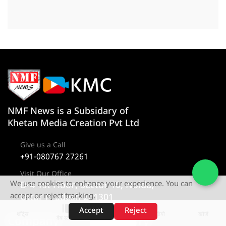
NMF News is a Subsidary of
Khetan Media Creation Pvt Ltd
Give us a Call
+91-080767 27261
Visit Our Office
We use cookies to enhance your experience. You can
D-4 1st Floor, Sector 10, Noida,
accept or reject tracking.
Uttar Pradesh 201301
Accept
Reject
शॉर्ट्स
होम
वीडियो
खोजें
वेब स्टोरीज़
Company
Category