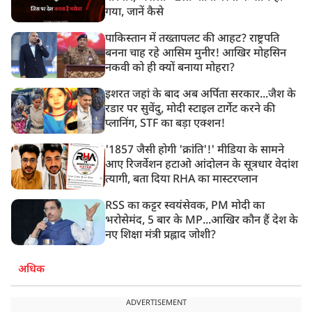
गया, जानें कैसे
पाकिस्तान में तख्तापलट की आहट? राष्ट्रपति
बनना चाह रहे आसिम मुनीर! आखिर मोहसिन
नकवी को ही क्यों बनाया मोहरा?
इशरत जहां के बाद अब अर्पिता सरकार...जैश के
रडार पर सुवेंदु, मोदी स्टाइल टार्गेट करने की
प्लानिंग, STF का बड़ा एक्शन!
'1857 जैसी होगी 'क्रांति'!' मीडिया के सामने
आए रिजर्वेशन हटाओ आंदोलन के सूत्रधार वेदांश
त्यागी, बता दिया RHA का मास्टरप्लान
RSS का कट्टर स्वयंसेवक, PM मोदी का
भरोसेमंद, 5 बार के MP...आखिर कौन हैं देश के
नए शिक्षा मंत्री प्रह्लाद जोशी?
अधिक
ADVERTISEMENT