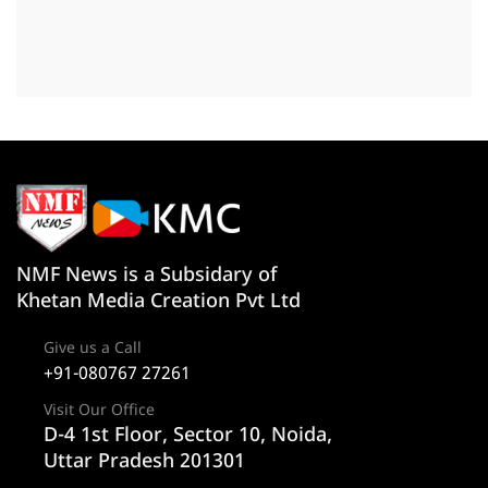
NMF News is a Subsidary of
Khetan Media Creation Pvt Ltd
Give us a Call
+91-080767 27261
Visit Our Office
D-4 1st Floor, Sector 10, Noida,
Uttar Pradesh 201301