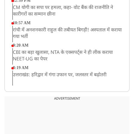
12:59 PM
CM योगी का सपा पर हमला, कहा- वोट बैंक की राजनीति ने
कारीगरों का सम्मान छीना
10:57 AM
रांची में अनशनकारी राहुल की तबीयत बिगड़ी! अस्पताल में कराया
गया भर्ती
9:20 AM
CBI का बड़ा खुलासा, NTA के एक्सपर्ट्स ने ही लीक कराया
NEET-UG का पेपर
8:19 AM
उत्तराखंड: हरिद्वार में गंगा उफान पर, जलस्तर में बढ़ोतरी
8:18 AM
UP: लखनऊ में चलती कार में लगी आग, युवक की जिंदा जलकर
ADVERTISEMENT
मौत