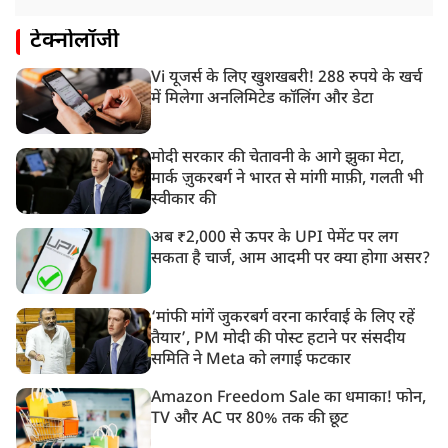
टेक्नोलॉजी
Vi यूजर्स के लिए खुशखबरी! 288 रुपये के खर्च
में मिलेगा अनलिमिटेड कॉलिंग और डेटा
मोदी सरकार की चेतावनी के आगे झुका मेटा,
मार्क ज़ुकरबर्ग ने भारत से मांगी माफ़ी, गलती भी
स्वीकार की
अब ₹2,000 से ऊपर के UPI पेमेंट पर लग
सकता है चार्ज, आम आदमी पर क्या होगा असर?
‘मांफी मांगें जुकरबर्ग वरना कार्रवाई के लिए रहें
तैयार’, PM मोदी की पोस्ट हटाने पर संसदीय
समिति ने Meta को लगाई फटकार
Amazon Freedom Sale का धमाका! फोन,
TV और AC पर 80% तक की छूट