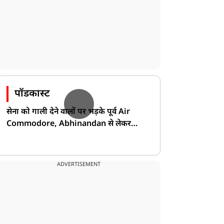
दुनिया
दुनिया
पॉडकास्ट
सेना को गाली देने वालों पर भड़के पूर्व Air
ाकिस्तान: खैबर पख्तूनख्वा में
इजरायल ने लेबनान में मचाई
Commodore, Abhinandan से लेकर
त्मघाती हमला, पुलिस
तबाही, शहरों के साथ गांव भी
Pakistan के डर की खोली पोल!
्टेशन के उड़े परखच्चे, 19
बने निशाना, हिजबुल्लाह के
ोगों की मौत, 55 लोग हुए
हमले का ड्रोन अटैक से जवाब
ADVERTISEMENT
घायल