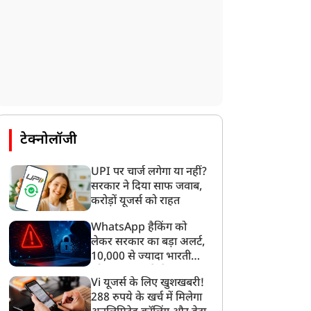
टेक्नोलॉजी
UPI पर चार्ज लगेगा या नहीं?
सरकार ने दिया साफ जवाब,
करोड़ों यूजर्स को राहत
WhatsApp हैकिंग को
लेकर सरकार का बड़ा अलर्ट,
10,000 से ज्यादा भारतीयों
को साइबर हमले से बचाया
Vi यूजर्स के लिए खुशखबरी!
गया
288 रुपये के खर्च में मिलेगा