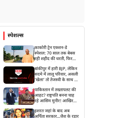
स्पेशल्स
काकोरी ट्रेन एक्शन-डे
स्पेशल: 70 साल तक बेबस
रही शहीद की धरती, फिर
CM योगी ने मिटा दिया तीन
बांकीपुर में हारी BJP, लेकिन
पीढ़ियों का दर्द
सदमे में लालू परिवार, असली
‘खेला’ तो तेजस्वी के साथ हो
गया, जानें कैसे
पाकिस्तान में तख्तापलट की
आहट? राष्ट्रपति बनना चाह
रहे आसिम मुनीर! आखिर
मोहसिन नकवी को ही क्यों
इशरत जहां के बाद अब
बनाया मोहरा?
अर्पिता सरकार...जैश के रडार