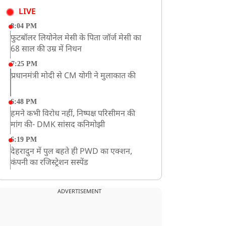
LIVE
8:04 PM
फुटबॉलर लियोनेल मेसी के पिता जॉर्ज मेसी का
68 साल की उम्र में निधन
7:25 PM
प्रधानमंत्री मोदी से CM योगी ने मुलाकात की
6:48 PM
हमने कभी विरोध नहीं, निष्पक्ष परिसीमन की
मांग की- DMK सांसद कनिमोझी
6:19 PM
देहरादुन में पुल बहते ही PWD का एक्शन,
कंपनी का रजिस्ट्रेशन सस्पेंड
3:09 PM
खराब मौसम की चेतावनी के कारण अमरनाथ
ADVERTISEMENT
यात्रा स्थगित
2:51 PM