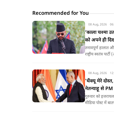
Recommended for You
08 Aug, 2026
06
‘काला चश्मा उ
को अपने ही दि
तनावपूर्ण हालात और
राष्ट्रीय स्वतंत्र प
08 Aug, 2026
12
'थैंक्यू मेरे दो
नेतन्याहू से P
गुरुवार को इजरायल के
मीड‍िया पोस्‍ट में 