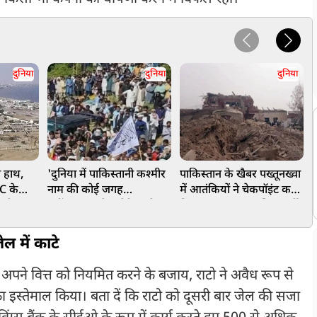
दुनिया
दुनिया
दुनिया
 हाथ,
'दुनिया में पाकिस्तानी कश्मीर
पाकिस्तान के खैबर पख्तूनख्वा
प
C के
नाम की कोई जगह
में आतंकियों ने चेकपॉइंट कर
आ
ा ऐलान,
नहीं'...भारत ने अमेरिका के
किया हमला, सात पुलिसकर्मी
स
न्यूयॉर्क टाइम्स को लगाई
की मौत और 22 घायल
ल
लताड़
 में काटे
कि अपने वित्त को नियमित करने के बजाय, राटो ने अवैध रूप से
 का इस्तेमाल किया। बता दें कि राटो को दूसरी बार जेल की सजा