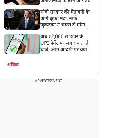
अनलिमिटेड कॉलिंग और डेटा
मोदी सरकार की चेतावनी के
आगे झुका मेटा, मार्क
ज़ुकरबर्ग ने भारत से मांगी
माफ़ी, गलती भी स्वीकार की
अब ₹2,000 से ऊपर के
UPI पेमेंट पर लग सकता है
चार्ज, आम आदमी पर क्या
होगा असर?
अधिक
ADVERTISEMENT