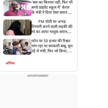
'बस का किराया नहीं, फिर भी
अनमोल कुछ नहीं
बच्चे प्राइवेट स्कूल में' केरल
के मंत्री ने दिया ऐसा बयान की
खड़ा हो गया बड़ा बवाल
PM मोदी पर अभद्र
टिप्पणी करने वाली लड़की की
मां का आया भावुक बयान,
की अजीबोगरीब मांग, कहा-
फोन पर 50 हजार की रिश्वत
बेटी को गोद लें प्रधानमंत्री
मांग रहा था सरकारी बाबू, सुन
रहे थे मंत्री, फिर जो किया, वो
सोशल मीडिया पर छा गया
अधिक
ADVERTISEMENT