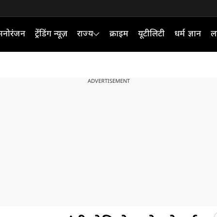
मनोरंजन
ट्रेंडिंग न्यूज़
राज्य
क्राइम
यूटीलिटी
धर्म ज्ञान
ल
ADVERTISEMENT