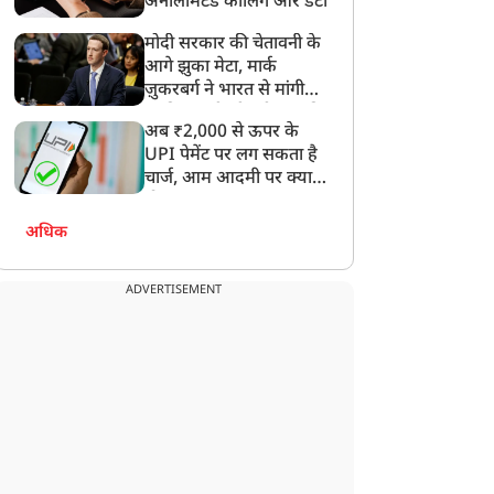
अनलिमिटेड कॉलिंग और डेटा
मोदी सरकार की चेतावनी के
आगे झुका मेटा, मार्क
ज़ुकरबर्ग ने भारत से मांगी
माफ़ी, गलती भी स्वीकार की
अब ₹2,000 से ऊपर के
UPI पेमेंट पर लग सकता है
चार्ज, आम आदमी पर क्या
होगा असर?
अधिक
ADVERTISEMENT