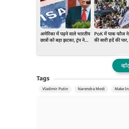
अमेरिका में पढ़ने वाले भारतीय
PoK में पाक फौज ने 
छात्रों को बड़ा झटका, ट्रंप ने
की सारी हदें की पार, 
सख्त किए वीजा नियम, सिर्फ
लोगों पर बरसाईं ताबड
4 साल रहने की अनुमति
गोलियां, 40 से ज्याद
मौत, VIDEO
व्हॉ
Tags
Vladimir Putin
Narendra Modi
Make In