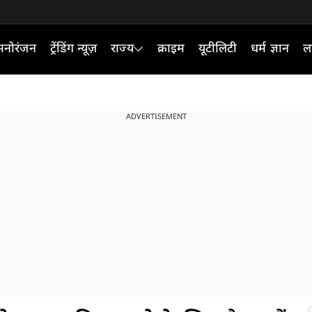
मनोरंजन
ट्रेंडिंग न्यूज़
राज्य
क्राइम
यूटीलिटी
धर्म ज्ञान
ल
ADVERTISEMENT