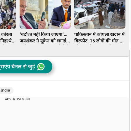
बर्बरता
'बर्दाश्त नहीं किया जाएगा'...
पाकिस्तान में कोयला खदान में
अ
निहत्थे
जयशंकर ने यूक्रेन को लगाई
विस्फोट, 15 लोगों की मौत
ट
़तोड़
कड़ी फटकार, 13 भारतीयों के
और 24 से ज्यादा खनिक
आ
ा की हुई
मामले पर सख्त संदेश
फंसे, बचाने के लिए चल रहा
ख
रेस्क्यू
क
ट्सऐप चैनल से जुड़ें
 India
ADVERTISEMENT