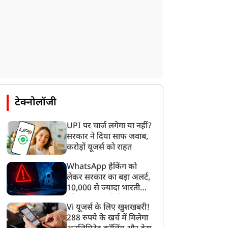
मेरिका-ईरान में डील डन!
भारत ने ख़ुद पर राज करने
्रंप ने नए हमले रोकने के दिए
वाले ब्रिटेन को छोड़ पीछे,
देश, होर्मुज के पूरी तरह
सिंगापुर के पूर्व डिप्लोमेट हुए
ोलने, न्यूक्लियर थ्रेट खत्म
मुरीद, बोले- भारतीय
टेक्नोलॉजी
रने का दावा
अर्थव्यवस्था ब्रिटेन से बड़ी
UPI पर चार्ज लगेगा या नहीं?
सरकार ने दिया साफ जवाब,
करोड़ों यूजर्स को राहत
WhatsApp हैकिंग को
लेकर सरकार का बड़ा अलर्ट,
10,000 से ज्यादा भारतीयों
को साइबर हमले से बचाया
Vi यूजर्स के लिए खुशखबरी!
गया
288 रुपये के खर्च में मिलेगा