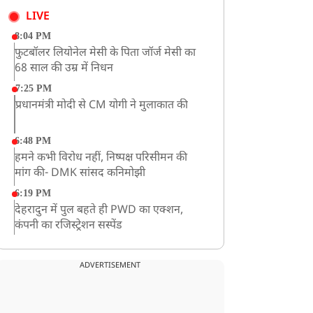
LIVE
8:04 PM
फुटबॉलर लियोनेल मेसी के पिता जॉर्ज मेसी का
68 साल की उम्र में निधन
7:25 PM
प्रधानमंत्री मोदी से CM योगी ने मुलाकात की
6:48 PM
हमने कभी विरोध नहीं, निष्पक्ष परिसीमन की
मांग की- DMK सांसद कनिमोझी
6:19 PM
देहरादुन में पुल बहते ही PWD का एक्शन,
कंपनी का रजिस्ट्रेशन सस्पेंड
3:09 PM
खराब मौसम की चेतावनी के कारण अमरनाथ
ADVERTISEMENT
यात्रा स्थगित
2:51 PM