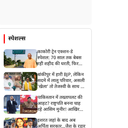
स्पेशल्स
काकोरी ट्रेन एक्शन-डे
स्पेशल: 70 साल तक बेबस
रही शहीद की धरती, फिर
CM योगी ने मिटा दिया तीन
बांकीपुर में हारी BJP, लेकिन
पीढ़ियों का दर्द
सदमे में लालू परिवार, असली
‘खेला’ तो तेजस्वी के साथ हो
गया, जानें कैसे
पाकिस्तान में तख्तापलट की
आहट? राष्ट्रपति बनना चाह
रहे आसिम मुनीर! आखिर
मोहसिन नकवी को ही क्यों
इशरत जहां के बाद अब
बनाया मोहरा?
अर्पिता सरकार...जैश के रडार