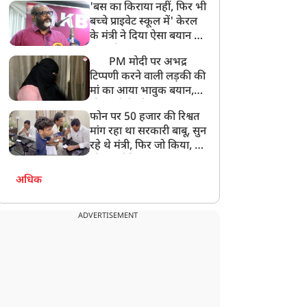
'बस का किराया नहीं, फिर भी
अनमोल कुछ नहीं
बच्चे प्राइवेट स्कूल में' केरल
के मंत्री ने दिया ऐसा बयान की
खड़ा हो गया बड़ा बवाल
PM मोदी पर अभद्र
टिप्पणी करने वाली लड़की की
मां का आया भावुक बयान,
की अजीबोगरीब मांग, कहा-
फोन पर 50 हजार की रिश्वत
बेटी को गोद लें प्रधानमंत्री
मांग रहा था सरकारी बाबू, सुन
रहे थे मंत्री, फिर जो किया, वो
सोशल मीडिया पर छा गया
अधिक
ADVERTISEMENT